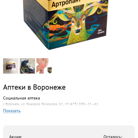
Аптеки в Воронеже
Социальная аптека
г. Воронеж, ул. Генерала Лизюкова, 61, +7 (473) 280–11–61
Показать
Здоровый Город
г. Воронеж, ул. Остужева, 17, +7 (473) 2–428–428
Будь здоров!
г. Воронеж, Победы бульвар, 7, +7 (473) 274–72–79
Акция:
Осталось: