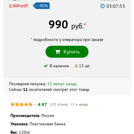
9 900 руб.
−90%
03:07:52
Фармия
г. Воронеж, ул. Баррикадная, 13а/2, +7 (473) 232–41–41
990
Ригла
руб.
*
г. Воронеж, Ленина площадь, 9, +7 (473) 255–16–61
Зеленая аптека
*
подробности у оператора при заказе
г. Воронеж, ул. Кирова, 24, +7 (473) 277–82–27
Купить
Скидка по акции действует только при оформлении
В наличии
13 шт.
заказа на сайте.
Последняя покупка:
13 минут назад
Не является публичной офертой. Комплектация и
внешний вид могут отличаться, в зависимости от партии.
Сейчас
11
посетителей
смотрят
этот товар
—
4.97
203 отзыва
≈1 ч. назад
Производитель
: Россия
Упаковка
: Пластиковая банка
Вес
: 120гр