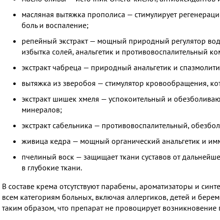
масляная вытяжка прополиса — стимулирует регенерацию
боль и воспаление;
репейный экстракт — мощный природный регулятор водн
избытка солей, анальгетик и противовоспалительный ко
экстракт чабреца — природный анальгетик и спазмолити
вытяжка из зверобоя — стимулятор кровообращения, ко
экстракт шишек хмеля — успокоительный и обезболиваю
минералов;
экстракт сабельника — противовоспалительный, обезб
живица кедра — мощный органический анальгетик и им
пчелиный воск — защищает ткани суставов от дальнейш
в глубокие ткани.
В составе крема отсутствуют парабены, ароматизаторы и синт
всем категориям больных, включая аллергиков, детей и бер
таким образом, что препарат не провоцирует возникновение