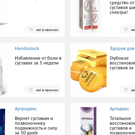
средство о
суставов ш
спектра!
нет в наличии
не
Hondrolock
Здоров для
Избавление от боли в
Глубокое
суставах за 3 недели
восстановл
суставов за
нет в наличии
не
Артродекс
Артидекс
Вернет суставам и
Тотальное
позвоночнику
восстановл
подвижность и силу
суставов и
за 30 дней
позвоночн