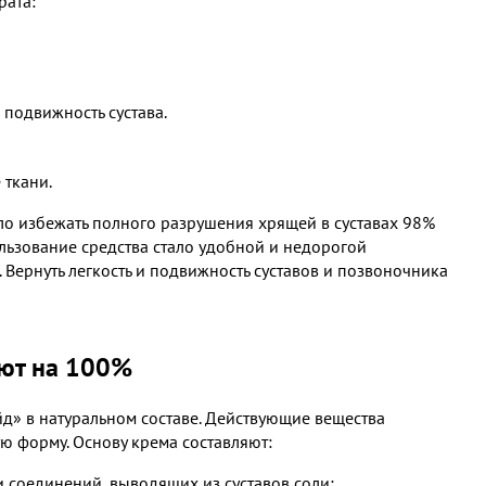
рата:
подвижность сустава.
 ткани.
гло избежать полного разрушения хрящей в суставах 98%
ользование средства стало удобной и недорогой
Вернуть легкость и подвижность суставов и позвоночника
ют на 100%
д» в натуральном составе. Действующие вещества
ую форму. Основу крема составляют:
и соединений, выводящих из суставов соли;