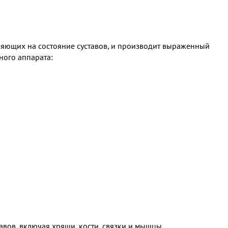
лияющих на состояние суставов, и производит выраженный
ного аппарата:
авов, включая хрящи, кости, связки и мышцы,