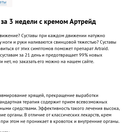
аты
 за 3 недели с кремом Артрейд
 движение? Суставы при каждом движении натужно
ру ноги и руки наливаются свинцовой тяжестью? Суставы
виться от этих симптомов поможет препарат Artraid.
 суставам за 21 день и предотвращает 99% новых
 нет, но заказать его можно на нашем сайте.
равмирование хрящей, прекращение выработки
тандартная терапия содержит прием всевозможных
ьными средствами. Эффективность такого лечения высока,
ие органы. В отличие от классических лекарств, крем
и при этом не проникает в кровоток и внутренние органы.