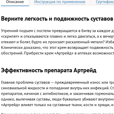
Описание
Инструкция
по применению
Сертифик
Верните легкость и подвижность суставов
Утренний подъем с постели превращается в битву за каждое
«скрипят» и отказываются плавно и легко двигаться, а к вече
отекают и болят, будто их пронзает раскаленный металл? Изба
Клинически доказано, что этот крем возвращает подвижность
обострений. Прибрести крем «Артрейд» в аптеках возможности
Эффективность препарата Артрейд
Главная проблема суставов — преждевременный износ или т
синовиальной жидкости и попадание внутрь них инфекций. С
препаратов, начиная с антибиотиков, и заканчивая гормонал
однако, вылечивая суставы, люди буквально убивают внутренн
«Артрейд» влияет только на суставные ткани, кости и хрящи, 