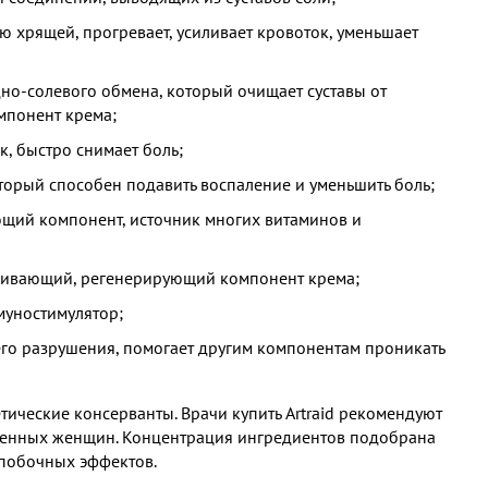
 хрящей, прогревает, усиливает кровоток, уменьшает
о-солевого обмена, который очищает суставы от
мпонент крема;
к, быстро снимает боль;
торый способен подавить воспаление и уменьшить боль;
щий компонент, источник многих витаминов и
оливающий, регенерирующий компонент крема;
муностимулятор;
его разрушения, помогает другим компонентам проникать
етические консерванты. Врачи
купить Artraid рекомендуют
еменных женщин. Концентрация ингредиентов подобрана
 побочных эффектов.