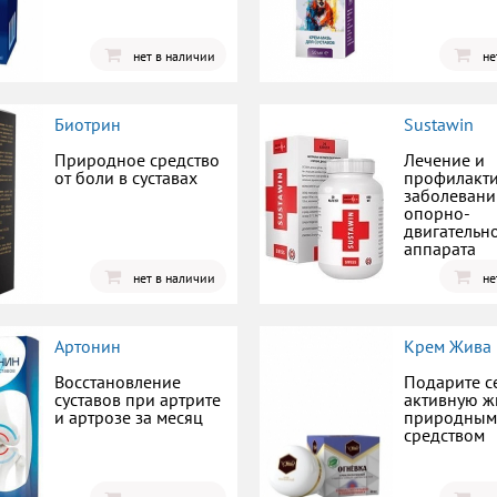
нет в наличии
не
Биотрин
Sustawin
Природное средство
Лечение и
от боли в суставах
профилакт
заболевани
опорно-
двигательн
аппарата
нет в наличии
не
Артонин
Крем Жива
Восстановление
Подарите с
суставов при артрите
активную ж
и артрозе за месяц
природным
средством