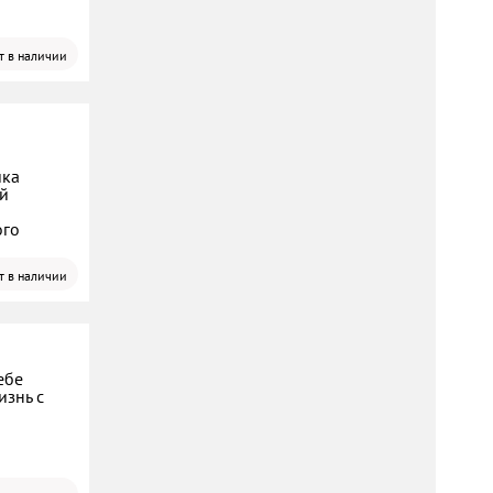
т в наличии
ика
й
ого
т в наличии
ебе
изнь с