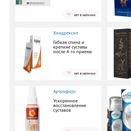
нет в наличии
Хондрексил
Гибкая спина и
крепкие суставы
после 4-го приема
нет в наличии
Артрофорс
Ускоренное
восстановление
суставов