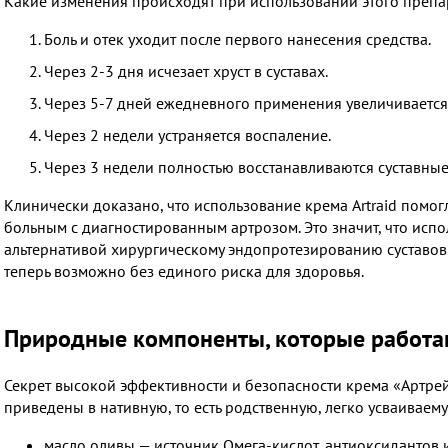
Какие изменения происходят при использовании этого препа
Боль и отек уходит после первого нанесения средства.
Через 2-3 дня исчезает хруст в суставах.
Через 5-7 дней ежедневного применения увеличивается 
Через 2 недели устраняется воспаление.
Через 3 недели полностью восстанавливаются суставные
Клинически доказано, что использование крема Artraid помо
больным с диагностированным артрозом. Это значит, что исп
альтернативой хирургическому эндопротезированию суставов. 
теперь возможно без единого риска для здоровья.
Природные компоненты, которые работа
Секрет высокой эффективности и безопасности крема «Артрей
приведены в нативную, то есть родственную, легко усваиваем
масло оливы — источник Омега-кислот, антиоксидантов 