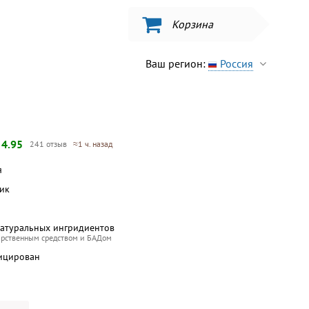
Корзина
Ваш регион:
Россия
—
4.95
241 отзыв
≈1 ч. назад
я
бик
натуральных ингридиентов
арственным средством и БАДом
ицирован