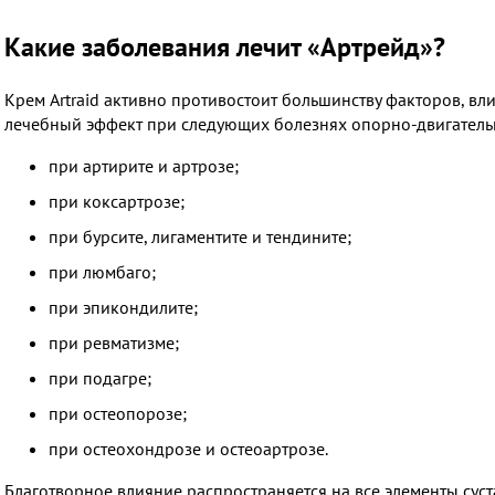
Какие заболевания лечит «Артрейд»?
Крем Artraid активно противостоит большинству факторов, в
лечебный эффект при следующих болезнях опорно-двигатель
при артирите и артрозе;
при коксартрозе;
при бурсите, лигаментите и тендините;
при люмбаго;
при эпикондилите;
при ревматизме;
при подагре;
при остеопорозе;
при остеохондрозе и остеоартрозе.
Благотворное влияние распространяется на все элементы суст