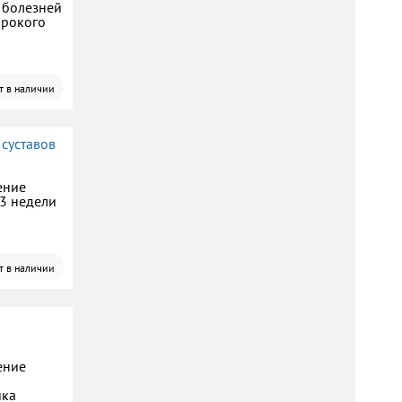
т болезней
ирокого
т в наличии
 суставов
ение
 3 недели
т в наличии
ение
ика