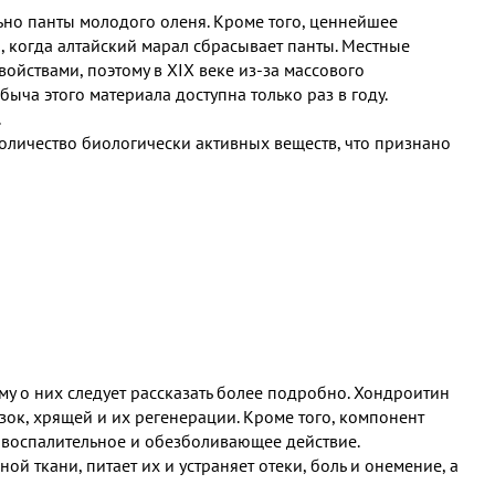
ьно панты молодого оленя. Кроме того, ценнейшее
, когда алтайский марал сбрасывает панты. Местные
ойствами, поэтому в XIX веке из-за массового
ча этого материала доступна только раз в году.
.
оличество биологически активных веществ, что признано
му о них следует рассказать более подробно. Хондроитин
зок, хрящей и их регенерации. Кроме того, компонент
овоспалительное и обезболивающее действие.
й ткани, питает их и устраняет отеки, боль и онемение, а