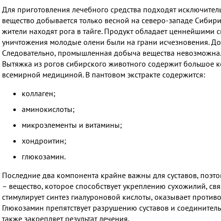
Для приготовления лечебного средства подходят исключител
вещество добывается только весной на северо-западе Сибири
жители находят рога в тайге. Продукт обладает ценнейшими св
уничтожения молодые олени были на грани исчезновения. Добы
Следовательно, промышленная добыча вещества невозможна
Вытяжка из рогов сибирского животного содержит большое к
всемирной медициной. В пантовом экстракте содержится:
коллаген;
аминокислоты;
микроэлементы и витамины;
хондроитин;
глюкозамин.
Последние два компонента крайне важны для суставов, поэто
– вещество, которое способствует укреплению сухожилий, свя
стимулирует синтез гиалуроновой кислоты, оказывает против
Глюкозамин препятствует разрушению суставов и соединительно
также закрепляет результат лечения.