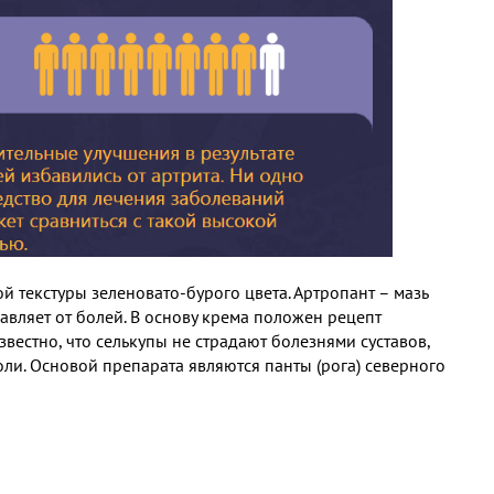
 текстуры зеленовато-бурого цвета. Артропант – мазь
авляет от болей. В основу крема положен рецепт
вестно, что селькупы не страдают болезнями суставов,
оли. Основой препарата являются панты (рога) северного