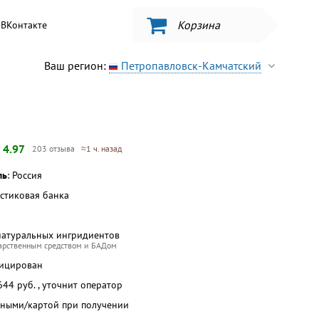
Корзина
ВКонтакте
Ваш регион:
Петропавловск-Камчатский
—
4.97
203 отзыва
≈1 ч. назад
ль
: Россия
астиковая банка
натуральных ингридиентов
карственным средством и БАДом
фицирован
 644 руб. , уточнит оператор
чными/картой при получении