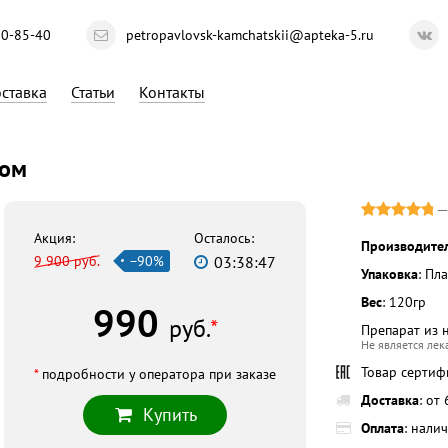
10-85-40
petropavlovsk-kamchatskii@apteka-5.ru
ставка
Статьи
Контакты
ком
Акция:
Осталось:
Производите
9 900 руб.
−90%
03:38:46
Упаковка
: Пл
Вес
: 120гр
990
руб.
*
Препарат из 
Не является ле
Товар серти
*
подробности у оператора при заказе
Доставка
: от
Купить
Оплата
: нали