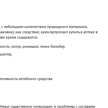
и с небольшим количеством природного материала,
ковок), как следствие, крем Артропант купить в аптеке в
аве крема содержатся:
ности, лопух, ромашка, гинко билоба);
ранта);
ктивность лечебного средства.
 Недуг существенно помолодел, и проблемы с суставами