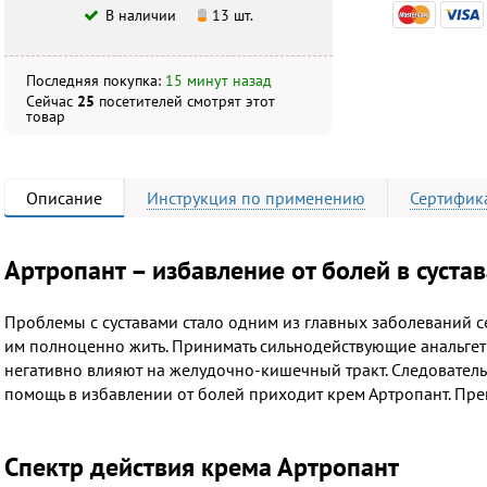
В наличии
13 шт.
Последняя покупка:
15 минут назад
Сейчас
25
посетителей
смотрят
этот
товар
Описание
Инструкция
по применению
Сертифик
Артропант – избавление от болей в суста
Проблемы с суставами стало одним из главных заболеваний с
им полноценно жить. Принимать сильнодействующие анальгети
негативно влияют на желудочно-кишечный тракт. Следовател
помощь в избавлении от болей приходит крем Артропант. Пре
Спектр действия крема Артропант