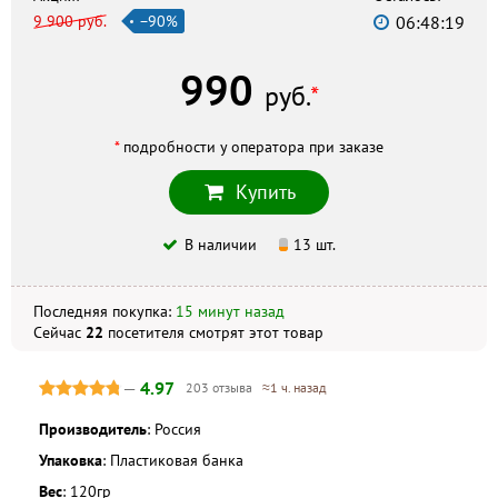
9 900 руб.
−90%
06:48:18
Неотложка
г. Магадан, Колымское шоссе, 11, +7 (4132) 641401
990
Кваил
руб.
*
г. Магадан, ул. Горького, 16а, +7 (4132) 62-00-64
Фармация МПП
*
подробности у оператора при заказе
г. Магадан, пл. Горького, 6, +7 (41322) 2-39-09
Купить
Скидка по акции действует только при оформлении
В наличии
13 шт.
заказа на сайте.
Последняя покупка:
15 минут назад
Не является публичной офертой. Комплектация и
внешний вид могут отличаться, в зависимости от партии.
Сейчас
22
посетителя
смотрят
этот товар
—
4.97
203 отзыва
≈1 ч. назад
Производитель
: Россия
Упаковка
: Пластиковая банка
Вес
: 120гр