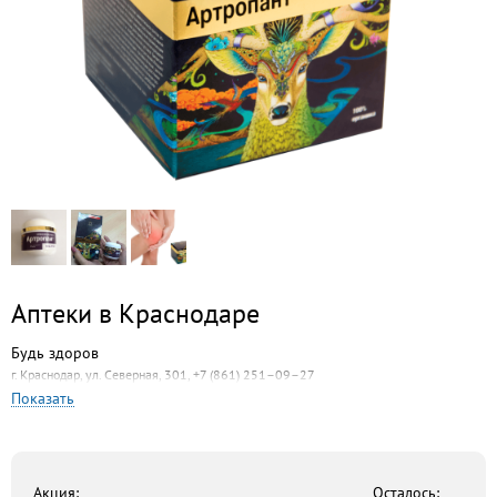
Аптеки в Краснодаре
Будь здоров
г. Краснодар, ул. Северная, 301, +7 (861) 251–09–27
Показать
7 дней
г. Краснодар, ул. Восточно-Кругликовская, 65, +7 (861) 248–16–61
Социальная аптека
г. Краснодар, ул. Красная, 162, +7 (861) 253–61–93
Акция:
Осталось: