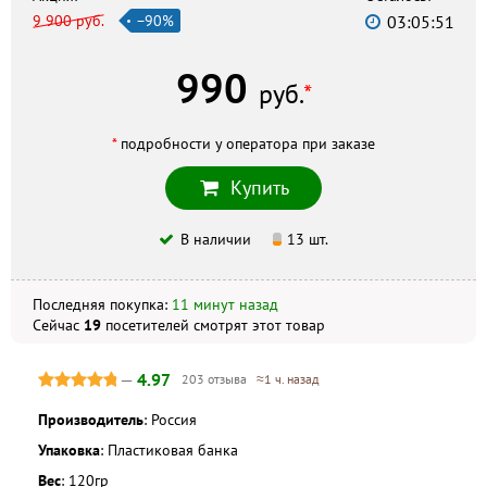
9 900 руб.
−90%
03:05:50
Лора Плюс
г. Краснодар, ул. Северная, 470, +7 (861) 201–22–22
990
Радуга
руб.
*
г. Краснодар, ул. Тургенева, 138/6, +7 (861) 215–69–06
Трик-Фарма Аптека
*
подробности у оператора при заказе
г. Краснодар, ул. Красных Партизан, 18, +7 (861) 220–11–82
Купить
Скидка по акции действует только при оформлении
В наличии
13 шт.
заказа на сайте.
Последняя покупка:
11 минут назад
Не является публичной офертой. Комплектация и
внешний вид могут отличаться, в зависимости от партии.
Сейчас
19
посетителей
смотрят
этот товар
—
4.97
203 отзыва
≈1 ч. назад
Производитель
: Россия
Упаковка
: Пластиковая банка
Вес
: 120гр