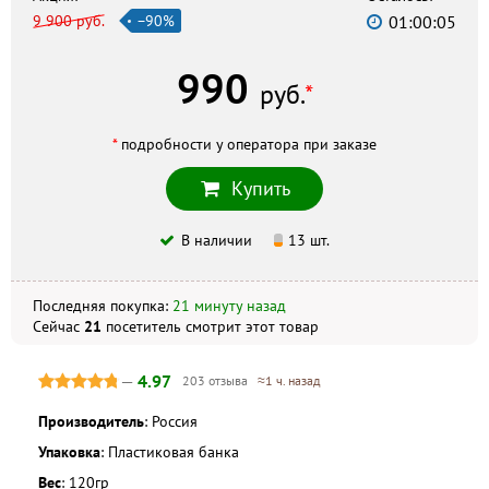
9 900 руб.
−90%
01:00:04
Исток-Фарма
г. Челябинск, ул. 3 Интернационала, 70, +7 (351) 266–26–93
990
Андромед
руб.
*
г. Челябинск, ул. Братьев Кашириных, 89, +7 (351) 797–03–17
Форте
*
подробности у оператора при заказе
г. Челябинск, ул. Барбюса, 61, +7 (351) 724–16–64
Купить
Скидка по акции действует только при оформлении
В наличии
13 шт.
заказа на сайте.
Последняя покупка:
21 минуту назад
Не является публичной офертой. Комплектация и
внешний вид могут отличаться, в зависимости от партии.
Сейчас
21
посетитель
смотрит
этот товар
—
4.97
203 отзыва
≈1 ч. назад
Производитель
: Россия
Упаковка
: Пластиковая банка
Вес
: 120гр