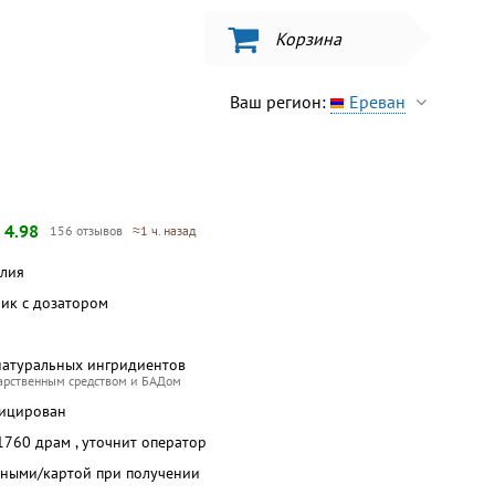
Корзина
Ваш регион:
Ереван
—
4.98
156 отзывов
≈1 ч. назад
илия
бик с дозатором
натуральных ингридиентов
карственным средством и БАДом
фицирован
 1760 драм , уточнит оператор
чными/картой при получении