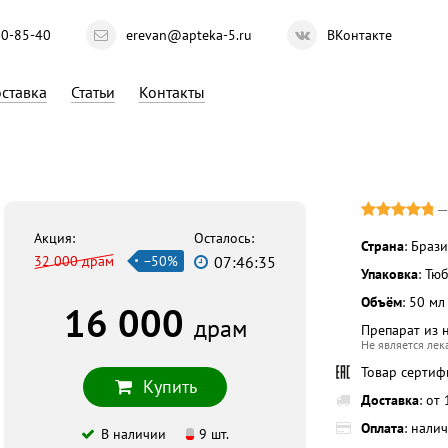
10-85-40
erevan@apteka-5.ru
ВКонтакте
ставка
Статьи
Контакты
Акция:
Осталось:
Страна
: Браз
32 000 драм
−50%
07:46:34
Упаковка
: Тю
Объём
: 50 мл
16 000
драм
Препарат из 
Не является ле
Товар серти
Купить
Доставка
: от
Оплата
: нали
В наличии
9 шт.