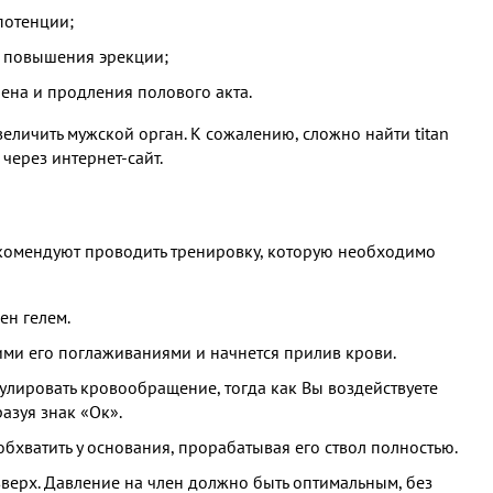
потенции;
и повышения эрекции;
лена и продления полового акта.
еличить мужской орган. К сожалению, сложно найти titan
 через интернет-сайт.
комендуют проводить тренировку, которую необходимо
ен гелем.
ими его поглаживаниями и начнется прилив крови.
имулировать кровообращение, тогда как Вы воздействуете
азуя знак «Ок».
обхватить у основания, прорабатывая его ствол полностью.
верх. Давление на член должно быть оптимальным, без