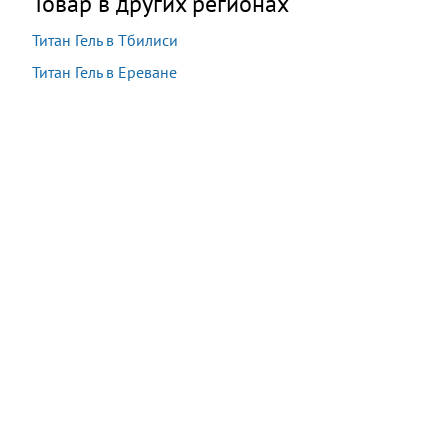
Товар в других регионах
Титан Гель в Тбилиси
Титан Гель в Ереване
Акция:
Осталось:
32 000 драм
−50%
07:46:34
16 000
драм
Купить
В наличии
9 шт.
Последняя покупка:
18 минут назад
Сейчас
16
посетителей
смотрят
этот