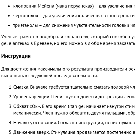
клоповник Мейена (мака перуанская) – для увеличения 
чертополох – для увеличения количества тестостерона 
триэтанолы – для снижения чувствительности головки ч
Ученые грамотно подобрали состав геля, который способен ув
gel в аптеках в Ереване, но его можно в любое время заказать
Инструкция
Для достижения максимального результата производители ре
выполнять в следующей последовательности:
Смазка. Вначале требуется тщательно смазать половой чл
Уровень эрекции. Пенис нужно довести до эрекции легк
Обхват «Ок». В это время titan gel начинает изнутри ст
механически. Член нужно обхватить двумя пальцами, обр
Начало у основания. Согласно инструкции, пенис нужно 
Движения вверх. Стимуляция продвигается постепенно в