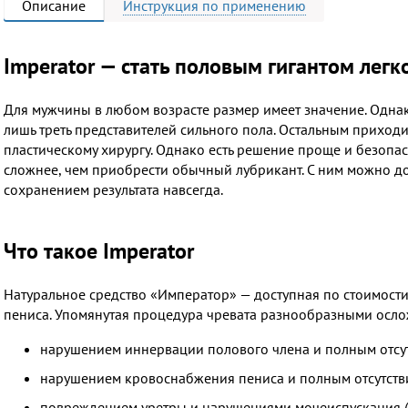
Описание
Инструкция
по применению
Imperator — стать половым гигантом легк
Для мужчины в любом возрасте размер имеет значение. Одн
лишь треть представителей сильного пола. Остальным приходи
пластическому хирургу. Однако есть решение проще и безопасн
сложнее, чем приобрести обычный лубрикант. С ним можно до
сохранением результата навсегда.
Что такое Imperator
Натуральное средство «Император» — доступная по стоимости
пениса. Упомянутая процедура чревата разнообразными осл
нарушением иннервации полового члена и полным отсу
нарушением кровоснабжения пениса и полным отсутств
повреждением уретры и нарушениями мочеиспускания (