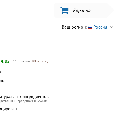
Корзина
Ваш регион:
Россия
—
4.85
36 отзывов
≈1 ч. назад
я
бик
натуральных ингридиентов
арственным средством и БАДом
ицирован