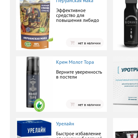
Перуанская мака
Эффективное
средство для
повышения либидо
нет в наличии
Крем Молот Тора
Верните уверенность
в постели
нет в наличии
Урелайн
Быстрое избавление