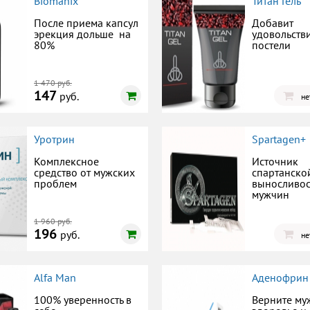
Biomanix
Титан Гель
После приема капсул
Добавит
эрекция дольше на
удовольств
80%
постели
1 470 руб.
147
руб.
не
Уротрин
Spartagen+
Комплексное
Источник
средство от мужских
спартанско
проблем
выносливос
мужчин
1 960 руб.
196
руб.
не
Alfa Man
Аденофрин
100% уверенность в
Верните му