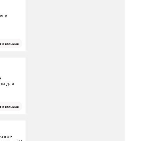
ия в
т в наличии
й
ти для
т в наличии
жское