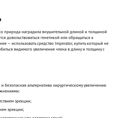
о
ако природа наградила внушительной длиной и толщиной
тся довольствоваться генетикой или обращаться к
ее — использовать средство Imperator, купить который не
биться видимого увеличения члена в длину и толщину с
 и безопасная альтернатива хирургическому увеличению
ожнениями:
тствием эрекции;
ием эрекции;
недержание или задержка мочи);