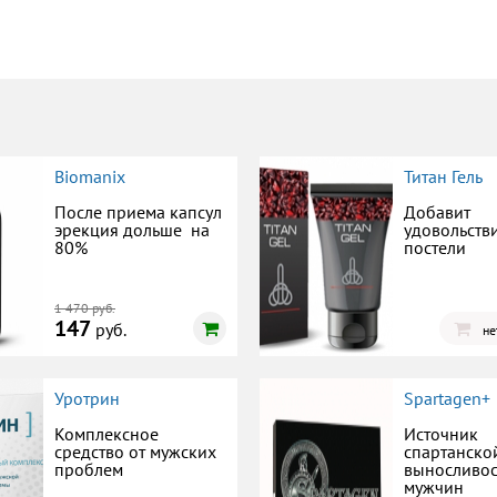
Biomanix
Титан Гель
После приема капсул
Добавит
эрекция дольше на
удовольств
80%
постели
1 470 руб.
147
руб.
не
Уротрин
Spartagen+
Комплексное
Источник
средство от мужских
спартанско
проблем
выносливос
мужчин