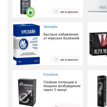
нет в наличии
Урелайн
Быстрое избавление
от мужских болезней
нет в наличии
Erostone
Стойкая потенция и
мощное возбуждение
через 5 минут