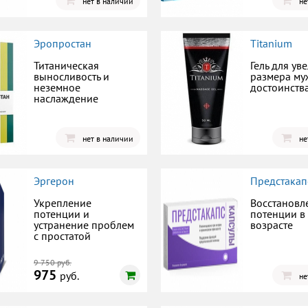
нет в наличии
не
Эропростан
Titanium
Титаническая
Гель для ув
выносливость и
размера му
неземное
достоинств
наслаждение
нет в наличии
не
Эргерон
Предстакап
Укрепление
Восстановл
потенции и
потенции в
устранение проблем
возрасте
с простатой
9 750 руб.
975
руб.
не