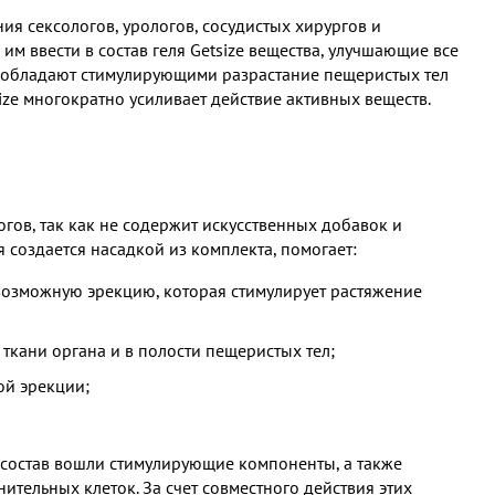
я сексологов, урологов, сосудистых хирургов и
 им ввести в состав геля Getsize вещества, улучшающие все
ты обладают стимулирующими разрастание пещеристых тел
ze многократно усиливает действие активных веществ.
огов, так как не содержит искусственных добавок и
 создается насадкой из комплекта, помогает:
 возможную эрекцию, которая стимулирует растяжение
кани органа и в полости пещеристых тел;
ой эрекции;
о состав вошли стимулирующие компоненты, а также
ельных клеток. За счет совместного действия этих