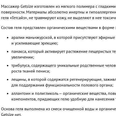
Массажер Getsize изготовлен из мягкого полимера с гладки
поверхности. Материалы абсолютно инертны и гипоаллергенн
геля «Гетсайз», не травмируют кожу, не выделяют в нее токси
Состав геля представлен органическими веществами в форме э
аралии маньчжурской, в которой присутствуют эфирные
и усиливающие эрекцию;
панакса, который активирует растяжение пещеристых те
увеличении;
трибулуса, содержащего уникальные родственные челов
роста тканей пениса;
лещины, в которой содержатся регенерирующие, зажи
для поддержания функциональности полового органа;
аллантоин и полигликоль — органические вещества, по
компонентов, придающих гелю удобную для нанесения т
Основа геля выполнена из смеси очищенной воды и органичес
Getsize нет.