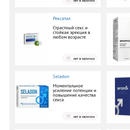
нет в наличии
Рексатал
Страстный секс и
стойкая эрекция в
любом возрасте
нет в наличии
Seladon
Моментальное
усиление потенции и
повышение качества
секса
нет в наличии