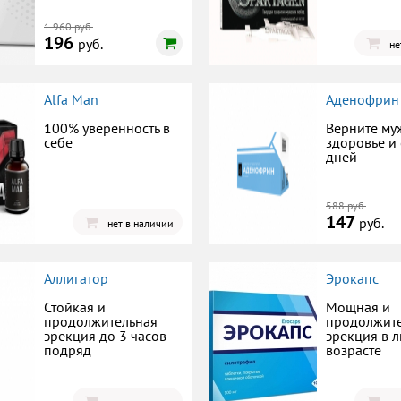
1 960 руб.
196
руб.
не
Alfa Man
Аденофрин
100% уверенность в
Верните му
себе
здоровье и 
дней
588 руб.
147
руб.
нет в наличии
Аллигатор
Эрокапс
Стойкая и
Мощная и
продолжительная
продолжит
эрекция до 3 часов
эрекция в 
подряд
возрасте