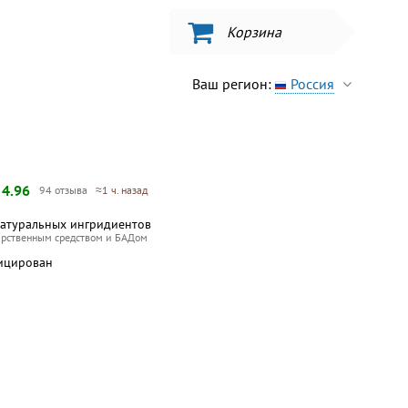
Корзина
Ваш регион:
Россия
—
4.96
94 отзыва
≈1 ч. назад
натуральных ингридиентов
арственным средством и БАДом
ицирован