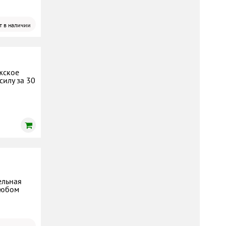
т в наличии
жское
силу за 30
ельная
любом