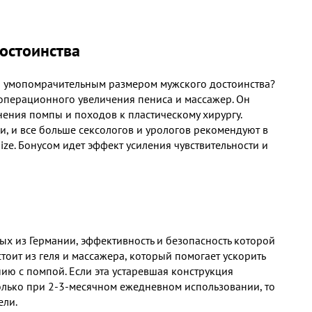
достоинства
ю умопомрачительным размером мужского достоинства?
зоперационного увеличения пениса и массажер. Он
енения помпы и походов к пластическому хирургу.
и, и все больше сексологов и урологов рекомендуют в
size. Бонусом идет эффект усиления чувствительности и
ых из Германии, эффективность и безопасность которой
оит из геля и массажера, который помогает ускорить
нию с помпой. Если эта устаревшая конструкция
олько при 2-3-месячном ежедневном использовании, то
ели.