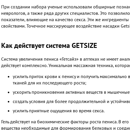
При создании набора ученые использовали обширные познани
неврологов, а также ряда других специалистов. Это позволило
показатели, влияющие на качество секса. Эти же ингредиен
свойствами. Точечное массирующее воздействие насадки Getsi
Как действует система GETSIZE
Система увеличения пениса «Гетсайз» в аптеках не имеет анал
действует комплексно. Уникальная массажная техника, которая
усилить приток крови к пенису и получить максимально
тканей для их последующего роста;
ускорить проникновения активных веществ в мышечные т
создать условия для более продолжительной и устойчив
усилить приятные ощущения во время секса.
Гель действует на биохимические факторы роста пениса. В ег
вещества необходимые для формирования белковых и соединит