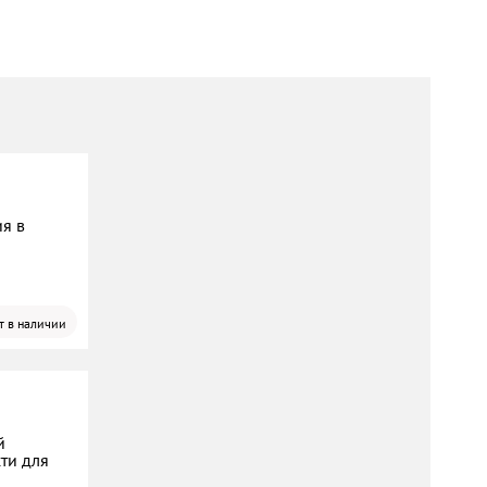
ия в
т в наличии
й
ти для