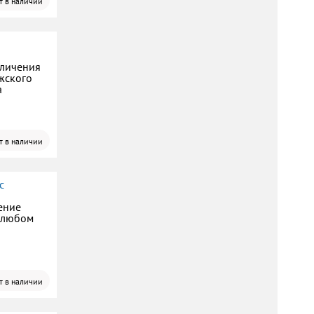
т в наличии
еличения
жского
а
т в наличии
с
ение
 любом
т в наличии