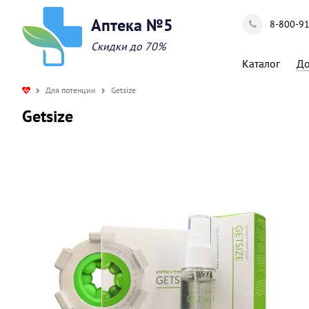
Аптека №5
8-800-9
Скидки до 70%
Каталог
До
Для потенции
Getsize
Getsize