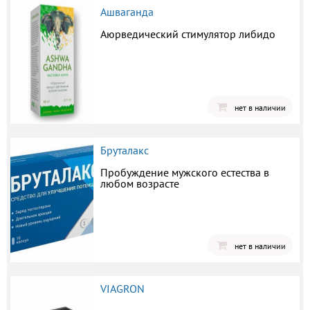
Ашваганда
Аюрведический стимулятор либидо
нет в наличии
Бруталакс
Пробуждение мужского естества в
любом возрасте
нет в наличии
VIAGRON