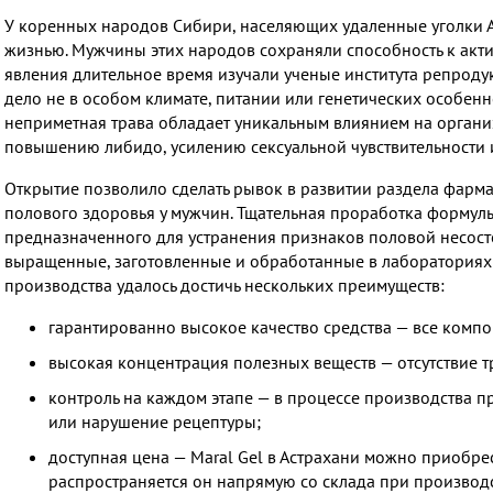
У коренных народов Сибири, населяющих удаленные уголки А
жизнью. Мужчины этих народов сохраняли способность к акти
явления длительное время изучали ученые института репродук
дело не в особом климате, питании или генетических особенн
неприметная трава обладает уникальным влиянием на органи
повышению либидо, усилению сексуальной чувствительности 
Открытие позволило сделать рывок в развитии раздела фарм
полового здоровья у мужчин. Тщательная проработка формулы 
предназначенного для устранения признаков половой несосто
выращенные, заготовленные и обработанные в лабораториях А
производства удалось достичь нескольких преимуществ:
гарантированно высокое качество средства — все комп
высокая концентрация полезных веществ — отсутствие т
контроль на каждом этапе — в процессе производства 
или нарушение рецептуры;
доступная цена — Maral Gel в Астрахани можно приобрес
распространяется он напрямую со склада при производс