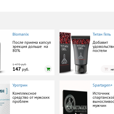
Biomanix
Титан Гель
После приема капсул
Добавит
эрекция дольше на
удовольств
80%
постели
1 470 руб.
147
руб.
не
Уротрин
Spartagen+
Комплексное
Источник
средство от мужских
спартанско
проблем
выносливос
мужчин