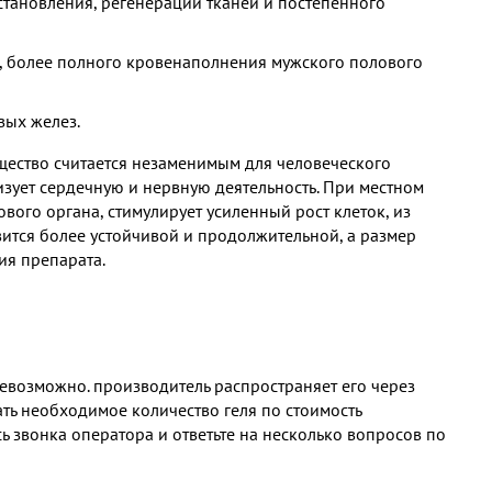
тановления, регенерации тканей и постепенного
, более полного кровенаполнения мужского полового
вых желез.
щество считается незаменимым для человеческого
изует сердечную и нервную деятельность. При местном
ого органа, стимулирует усиленный рост клеток, из
овится более устойчивой и продолжительной, а размер
ия препарата.
невозможно. производитель распространяет его через
ать необходимое количество геля по стоимость
ь звонка оператора и ответьте на несколько вопросов по