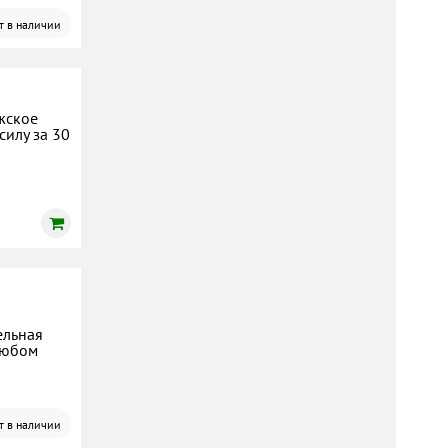
т в наличии
жское
силу за 30
ельная
любом
т в наличии