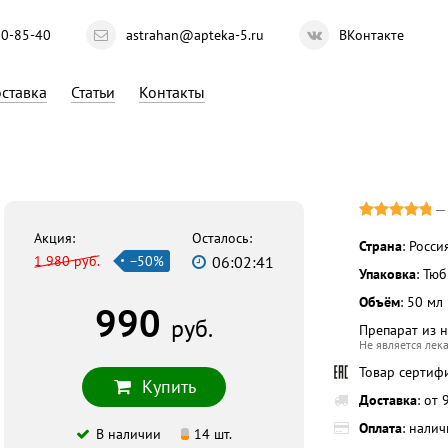
10-85-40
astrahan@apteka-5.ru
ВКонтакте
ставка
Статьи
Контакты
Акция:
Осталось:
Страна
: Росси
1 980 руб.
−50%
06:02:40
Упаковка
: Тю
Объём
: 50 мл
990
руб.
Препарат из 
Не является лек
Товар сертиф
Купить
Доставка
: от
Оплата
: нали
В наличии
14 шт.