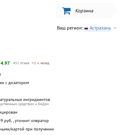
Корзина
Ваш регион:
Астрахань
—
4.97
451 отзыв
≈1 ч. назад
я
бик с дозатором
натуральных ингридиентов
арственным средством и БАДом
ицирован
 99 руб. , уточнит оператор
чными/картой при получении