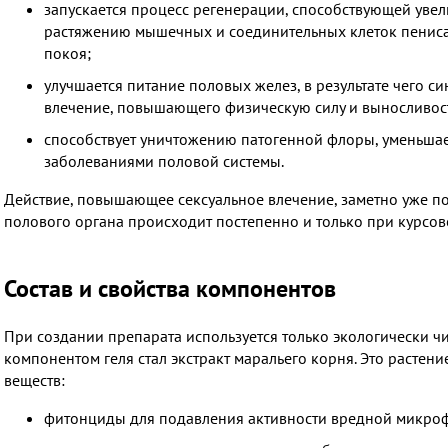
запускается процесс регенерации, способствующей уве
растяжению мышечных и соединительных клеток пениса
покоя;
улучшается питание половых желез, в результате чего с
влечение, повышающего физическую силу и выносливос
способствует уничтожению патогенной флоры, уменьшае
заболеваниями половой системы.
Действие, повышающее сексуальное влечение, заметно уже по
полового органа происходит постепенно и только при курсо
Состав и свойства компонентов
При создании препарата используется только экологически 
компонентом геля стал экстракт маральего корня. Это расте
веществ:
фитонциды для подавления активности вредной микро