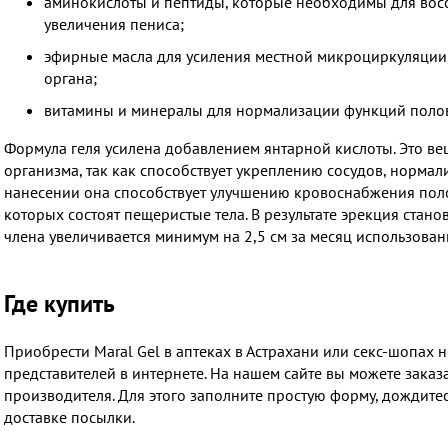
аминокислоты и пептиды, которые необходимы для восс
увеличения пениса;
эфирные масла для усиления местной микроциркуляции
органа;
витамины и минералы для нормализации функций поло
Формула геля усилена добавлением янтарной кислоты. Это ве
организма, так как способствует укреплению сосудов, нормал
нанесении она способствует улучшению кровоснабжения полов
которых состоят пещеристые тела. В результате эрекция стан
члена увеличивается минимум на 2,5 см за месяц использован
Где купить
Приобрести Maral Gel в аптеках в Астрахани или секс-шопах 
представителей в интернете. На нашем сайте вы можете заказ
производителя. Для этого заполните простую форму, дождитес
доставке посылки.