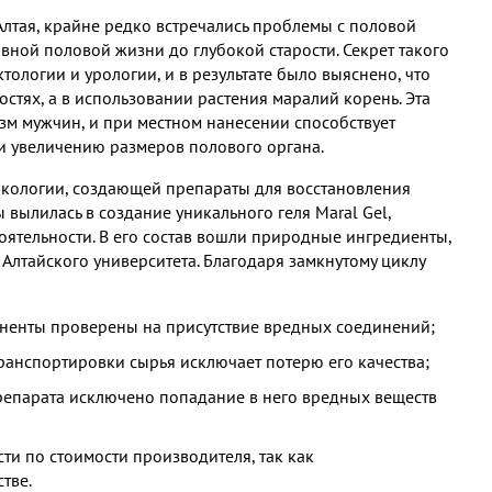
лтая, крайне редко встречались проблемы с половой
вной половой жизни до глубокой старости. Секрет такого
тологии и урологии, и в результате было выяснено, что
остях, а в использовании растения маралий корень. Эта
зм мужчин, и при местном нанесении способствует
и увеличению размеров полового органа.
акологии, создающей препараты для восстановления
вылилась в создание уникального геля Maral Gel,
ятельности. В его состав вошли природные ингредиенты,
лтайского университета. Благодаря замкнутому циклу
оненты проверены на присутствие вредных соединений;
ранспортировки сырья исключает потерю его качества;
препарата исключено попадание в него вредных веществ
ти по стоимости производителя, так как
тве.