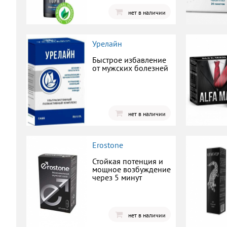
нет в наличии
Урелайн
Быстрое избавление
от мужских болезней
нет в наличии
Erostone
Стойкая потенция и
мощное возбуждение
через 5 минут
нет в наличии