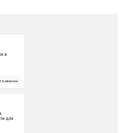
ия в
т в наличии
й
ти для