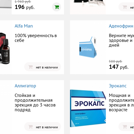
1 960 руб.
196
руб.
не
Alfa Man
Аденофрин
100% уверенность в
Верните му
себе
здоровье и 
дней
588 руб.
147
руб.
нет в наличии
Аллигатор
Эрокапс
Стойкая и
Мощная и
продолжительная
продолжит
эрекция до 3 часов
эрекция в 
подряд
возрасте
нет в наличии
не