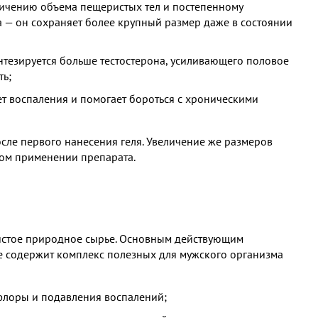
личению объема пещеристых тел и постепенному
 — он сохраняет более крупный размер даже в состоянии
интезируется больше тестостерона, усиливающего половое
ть;
т воспаления и помогает бороться с хроническими
сле первого нанесения геля. Увеличение же размеров
вом применении препарата.
чистое природное сырье. Основным действующим
ние содержит комплекс полезных для мужского организма
флоры и подавления воспалений;