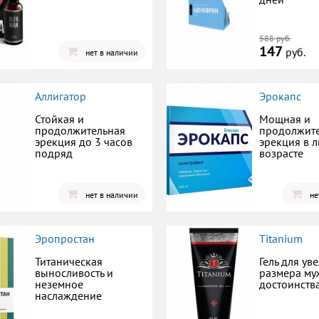
588 руб.
147
руб.
нет в наличии
Аллигатор
Эрокапс
Стойкая и
Мощная и
продолжительная
продолжит
эрекция до 3 часов
эрекция в 
подряд
возрасте
нет в наличии
не
Эропростан
Titanium
Титаническая
Гель для ув
выносливость и
размера му
неземное
достоинств
наслаждение