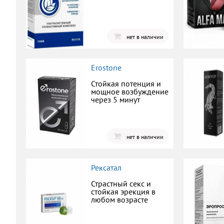
нет в наличии
Erostone
Стойкая потенция и
мощное возбуждение
через 5 минут
нет в наличии
Рексатал
Страстный секс и
стойкая эрекция в
любом возрасте