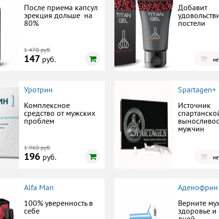
После приема капсул
Добавит
эрекция дольше на
удовольств
80%
постели
1 470 руб.
147
руб.
не
Уротрин
Spartagen+
Комплексное
Источник
средство от мужских
спартанско
проблем
выносливос
мужчин
1 960 руб.
196
руб.
не
Alfa Man
Аденофрин
100% уверенность в
Верните му
себе
здоровье и 
дней