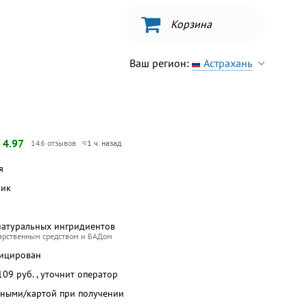
Корзина
Ваш регион:
Астрахань
—
4.97
146 отзывов
≈1 ч. назад
я
бик
натуральных ингридиентов
карственным средством и БАДом
фицирован
 109 руб. , уточнит оператор
чными/картой при получении