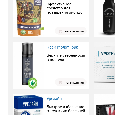
Эффективное
средство для
повышения либидо
нет в наличии
Крем Молот Тора
Верните уверенность
в постели
нет в наличии
Урелайн
Быстрое избавление
от мужских болезней