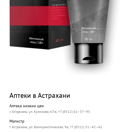
Аптеки в Астрахани
Аптека низких цен
г. Астрахань, ул. Куликова, 67ж, +7 (8512) 62–37–95
Магистр
г. Астрахань, ул. Коммунистическая, 9а, +7 (8512) 51–42–41