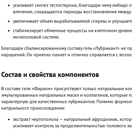
усиливает синтез тестостерона, благодаря чему либидо 
влечение, сокращаются периоды восстановления между 
увеличивает объем вырабатываемой спермы и улучшается
стабилизирует обменные процессы на клеточном уровне
мочеполовой системе.
Благодаря сбалансированному составу гель «Лубрикант» не п
нарушений. Он приятно пахнет и отлично справляется с возл
Состав и свойства компонентов
В составе геля «Фараон» присутствуют только натуральные ко
эмульгированных натуральных масел и коллагенов, которые п
характерную для качественных лубрикантов. Помимо формооб
натурального происхождения:
экстракт чертополоха — натуральный афродизиак, котор
усиливает контроль за продолжительностью полового ак