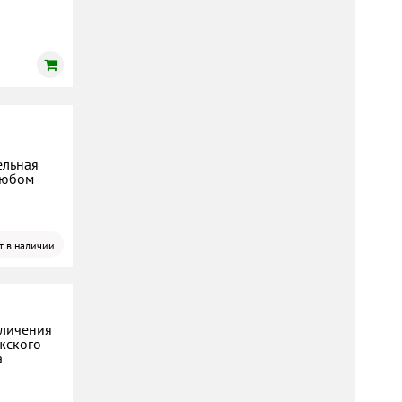
ельная
любом
т в наличии
еличения
жского
а