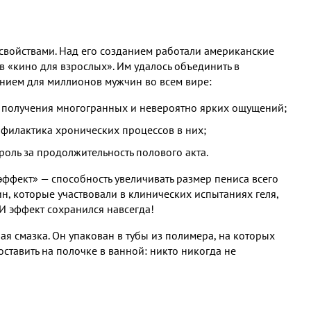
свойствами. Над его созданием работали американские
в «кино для взрослых». Им удалось объединить в
ением для миллионов мужчин во всем вире:
я получения многогранных и невероятно ярких ощущений;
филактика хронических процессов в них;
оль за продолжительность полового акта.
фект» — способность увеличивать размер пениса всего
н, которые участвовали в клинических испытаниях геля,
 И эффект сохранился навсегда!
 смазка. Он упакован в тубы из полимера, на которых
оставить на полочке в ванной: никто никогда не