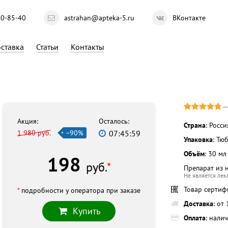
10-85-40
astrahan@apteka-5.ru
ВКонтакте
ставка
Статьи
Контакты
Акция:
Осталось:
Страна
: Росси
1 980 руб.
−90%
07:45:58
Упаковка
: Тю
Объём
: 30 мл
198
руб.
*
Препарат из 
Не является ле
Товар серти
*
подробности у оператора при заказе
Доставка
: от
Купить
Оплата
: нали