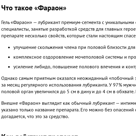
Что такое «Фараон»
Гель «Фараон» — лубрикант премиум-сегмента с уникальными 
специалисты, занятые разработкой средств для главных герое
препарате несколько свойств, которые стали настоящим спас
улучшение скольжения члена при половой близости дл
комплексное оздоровление мочеполовой системы и про
усиление либидо, повышение полового влечения и контр
Однако самым приятным оказался неожиданный «побочный эф
за месяц регулярного использования лубриканта. У 97% мужчи
половой орган увеличился до 5 см в дину и до 4 см в обхвате.
Внешне «Фараон» выглядит как обычный лубрикант — интимная
указано только название препарата. Его можно без опасений 
догадается, что это за средство.