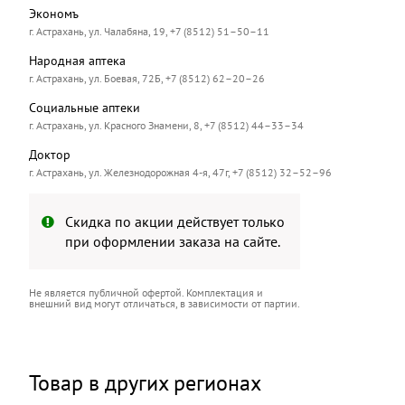
Экономъ
г. Астрахань, ул. Чалабяна, 19, +7 (8512) 51–50–11
Народная аптека
г. Астрахань, ул. Боевая, 72Б, +7 (8512) 62–20–26
Социальные аптеки
г. Астрахань, ул. Красного Знамени, 8, +7 (8512) 44–33–34
Доктор
г. Астрахань, ул. Железнодорожная 4-я, 47г, +7 (8512) 32–52–96
Скидка по акции действует только
при оформлении заказа на сайте.
Не является публичной офертой. Комплектация и
внешний вид могут отличаться, в зависимости от партии.
Товар в других регионах