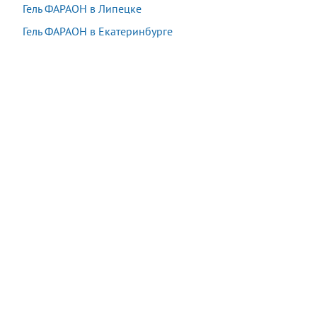
Гель ФАРАОН в Липецке
Гель ФАРАОН в Екатеринбурге
Акция:
Осталось:
1 980 руб.
−90%
07:45:58
198
руб.
*
*
подробности у оператора при заказе
Купить
В наличии
14 шт.
Последняя покупка:
8 минут назад
Сейчас
11
посетителей
смотрят
этот