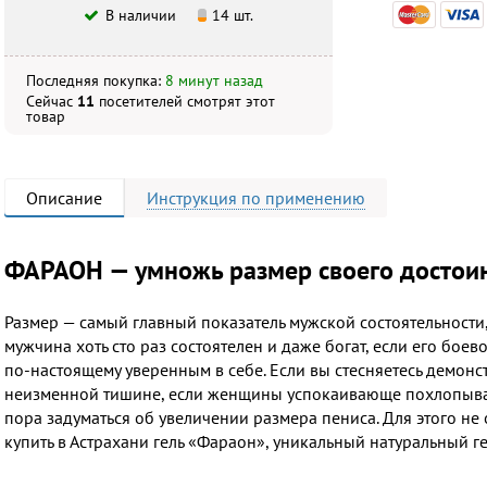
В наличии
14 шт.
Последняя покупка:
8 минут назад
Сейчас
11
посетителей
смотрят
этот
товар
Описание
Инструкция
по применению
ФАРАОН — умножь размер своего достоин
Размер — самый главный показатель мужской состоятельности, и
мужчина хоть сто раз состоятелен и даже богат, если его боев
по-настоящему уверенным в себе. Если вы стесняетесь демонст
неизменной тишине, если женщины успокаивающе похлопывают
пора задуматься об увеличении размера пениса. Для этого не
купить в Астрахани гель «Фараон», уникальный натуральный ге