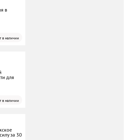
ия в
т в наличии
й
ти для
т в наличии
жское
силу за 30