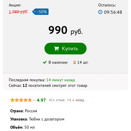
г. Ульяновск, ул. Робеспьера, 101, +7 (8422) 46–03–03
Акция:
Осталось:
1 980 руб.
−50%
09:56:47
Аптека, ИП Таратина Н.А
г. Ульяновск, ул. Пушкарёва, 8а, +7 (8422) 45–49–98
990
Эскулап+
руб.
г. Ульяновск, ул. Артёма, 24, +7 (8422) 40–11–99
Купить
Скидка по акции действует только при оформлении
заказа на сайте.
В наличии
14 шт.
Не является публичной офертой. Комплектация и
внешний вид могут отличаться, в зависимости от партии.
Последняя покупка:
14 минут назад
Сейчас
12
посетителей
смотрят
этот товар
—
4.97
451 отзыв
≈1 ч. назад
Страна
: Россия
Упаковка
: Тюбик с дозатором
Объём
: 50 мл