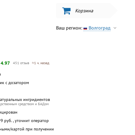
Корзина
Ваш регион:
Волгоград
—
4.97
451 отзыв
≈1 ч. назад
я
бик с дозатором
натуральных ингридиентов
арственным средством и БАДом
ицирован
 99 руб. , уточнит оператор
чными/картой при получении