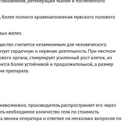
тановления, регенерации тканей и постепенного
, более полного кровенаполнения мужского полового
вых желез.
щество считается незаменимым для человеческого
изует сердечную и нервную деятельность. При местном
ого органа, стимулирует усиленный рост клеток, из
овится более устойчивой и продолжительной, а размер
ия препарата.
 невозможно. производитель распространяет его через
ать необходимое количество геля по стоимость
ь звонка оператора и ответьте на несколько вопросов по