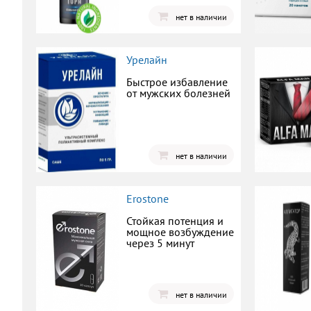
нет в наличии
Урелайн
Быстрое избавление
от мужских болезней
нет в наличии
Erostone
Стойкая потенция и
мощное возбуждение
через 5 минут
нет в наличии