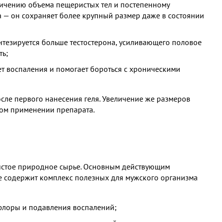
личению объема пещеристых тел и постепенному
 — он сохраняет более крупный размер даже в состоянии
интезируется больше тестостерона, усиливающего половое
ть;
т воспаления и помогает бороться с хроническими
сле первого нанесения геля. Увеличение же размеров
вом применении препарата.
чистое природное сырье. Основным действующим
ние содержит комплекс полезных для мужского организма
флоры и подавления воспалений;