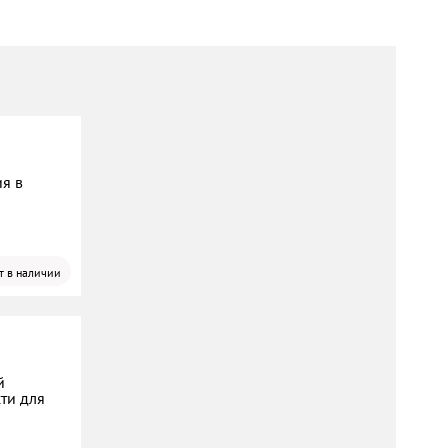
ия в
т в наличии
й
ти для