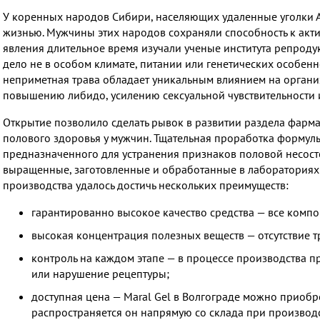
У коренных народов Сибири, населяющих удаленные уголки А
жизнью. Мужчины этих народов сохраняли способность к акти
явления длительное время изучали ученые института репродук
дело не в особом климате, питании или генетических особенн
неприметная трава обладает уникальным влиянием на органи
повышению либидо, усилению сексуальной чувствительности 
Открытие позволило сделать рывок в развитии раздела фарм
полового здоровья у мужчин. Тщательная проработка формулы 
предназначенного для устранения признаков половой несосто
выращенные, заготовленные и обработанные в лабораториях А
производства удалось достичь нескольких преимуществ:
гарантированно высокое качество средства — все комп
высокая концентрация полезных веществ — отсутствие т
контроль на каждом этапе — в процессе производства 
или нарушение рецептуры;
доступная цена — Maral Gel в Волгограде можно приобре
распространяется он напрямую со склада при производс