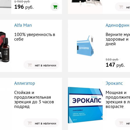
1 960 руб.
196
руб.
не
Alfa Man
Аденофрин
100% уверенность в
Верните му
себе
здоровье и 
дней
588 руб.
147
руб.
нет в наличии
Аллигатор
Эрокапс
Стойкая и
Мощная и
продолжительная
продолжит
эрекция до 3 часов
эрекция в 
подряд
возрасте
нет в наличии
не