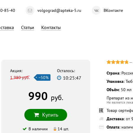
10-85-40
volgograd@apteka-5.ru
ВКонтакте
ставка
Статьи
Контакты
Акция:
Осталось:
Страна
: Росси
1 980 руб.
−50%
10:25:46
Упаковка
: Тю
Объём
: 50 мл
990
руб.
Препарат из 
Не является лек
Товар сертиф
Купить
Доставка
: от
Оплата
: нали
В наличии
14 шт.