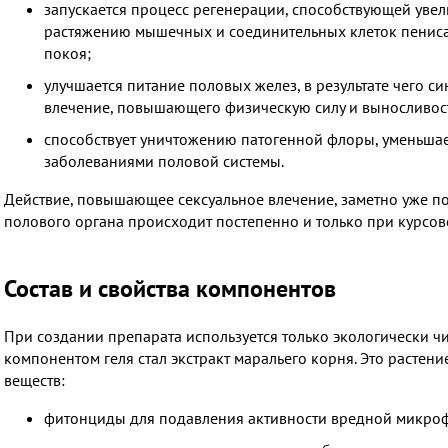
запускается процесс регенерации, способствующей уве
растяжению мышечных и соединительных клеток пениса
покоя;
улучшается питание половых желез, в результате чего с
влечение, повышающего физическую силу и выносливос
способствует уничтожению патогенной флоры, уменьшае
заболеваниями половой системы.
Действие, повышающее сексуальное влечение, заметно уже по
полового органа происходит постепенно и только при курсо
Состав и свойства компонентов
При создании препарата используется только экологически 
компонентом геля стал экстракт маральего корня. Это расте
веществ:
фитонциды для подавления активности вредной микро