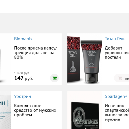
Biomanix
Титан Гель
После приема капсул
Добавит
эрекция дольше на
удовольств
80%
постели
1 470 руб.
147
руб.
не
Уротрин
Spartagen+
Комплексное
Источник
средство от мужских
спартанско
проблем
выносливос
мужчин