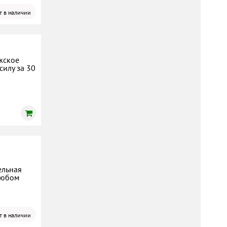
т в наличии
жское
силу за 30
ельная
любом
т в наличии