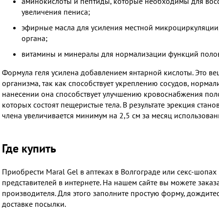
аминокислоты и пептиды, которые необходимы для восс
увеличения пениса;
эфирные масла для усиления местной микроциркуляции
органа;
витамины и минералы для нормализации функций поло
Формула геля усилена добавлением янтарной кислоты. Это ве
организма, так как способствует укреплению сосудов, нормал
нанесении она способствует улучшению кровоснабжения полов
которых состоят пещеристые тела. В результате эрекция стан
члена увеличивается минимум на 2,5 см за месяц использован
Где купить
Приобрести Maral Gel в аптеках в Волгограде или секс-шопах
представителей в интернете. На нашем сайте вы можете заказ
производителя. Для этого заполните простую форму, дождитес
доставке посылки.