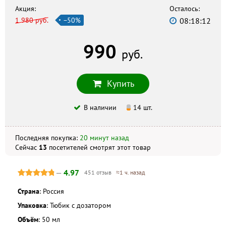
г. Ангарск, 7-й микрорайон, 28, +7 (3955) 56-00-98
Акция:
Осталось:
1 980 руб.
−50%
08:18:11
Аптека № 85
г. Ангарск, 75-й квартал, 2, +7 (395) 552-29-09
990
Аптека Здоровье
руб.
г. Ангарск, 23-й квартал, 11, +7 (395) 551-37-67
Купить
Скидка по акции действует только при оформлении
заказа на сайте.
В наличии
14 шт.
Не является публичной офертой. Комплектация и
внешний вид могут отличаться, в зависимости от партии.
Последняя покупка:
20 минут назад
Сейчас
13
посетителей
смотрят
этот товар
—
4.97
451 отзыв
≈1 ч. назад
Страна
: Россия
Упаковка
: Тюбик с дозатором
Объём
: 50 мл