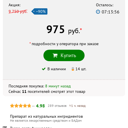
г. Магадан, пл. Горького, 6, +7 (4132) 62-93-43
Акция:
Осталось:
9 750 руб.
−90%
07:13:55
Неотложка
г. Магадан, Колымское шоссе, 11, +7 (4132) 641401
975
Кваил
руб.
*
г. Магадан, ул. Горького, 16а, +7 (4132) 62-00-64
Фармация МПП
*
подробности у оператора при заказе
г. Магадан, пл. Горького, 6, +7 (41322) 2-39-09
Купить
Скидка по акции действует только при оформлении
В наличии
14 шт.
заказа на сайте.
Последняя покупка:
8 минут назад
Не является публичной офертой. Комплектация и
внешний вид могут отличаться, в зависимости от партии.
Сейчас
11
посетителей
смотрят
этот товар
—
4.98
289 отзывов
≈1 ч. назад
Препарат из натуральных ингридиентов
Не является лекарственным средством и БАДом