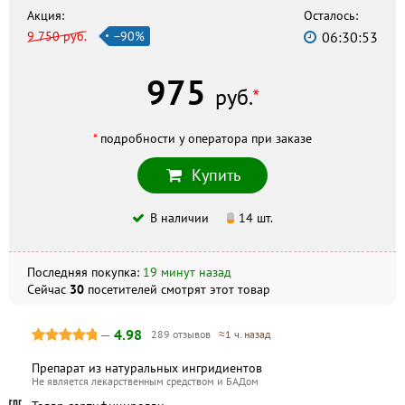
г. Курск, ул. Сумская, 42, +7 (4712) 26–99–44
Акция:
Осталось:
9 750 руб.
−90%
06:30:51
Курская Фармация
г. Курск, ул. Энгельса, 26/28, +7 (4712) 54–81–70
975
Фармакор
руб.
*
г. Курск, ул. Ленина, 64, +7 (4712) 58–84–07
*
подробности у оператора при заказе
Скидка по акции действует только при оформлении
Купить
заказа на сайте.
В наличии
14 шт.
Не является публичной офертой. Комплектация и
внешний вид могут отличаться, в зависимости от партии.
Последняя покупка:
19 минут назад
Сейчас
30
посетителей
смотрят
этот товар
—
4.98
289 отзывов
≈1 ч. назад
Препарат из натуральных ингридиентов
Не является лекарственным средством и БАДом