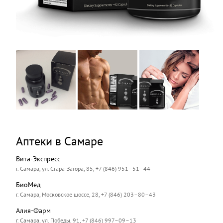
Аптеки в Самаре
Вита-Экспресс
г. Самара, ул. Стара-Загора, 85, +7 (846) 951–51–44
БиоМед
г. Самара, Московское шоссе, 28, +7 (846) 203–80–43
Алия-Фарм
г. Самара, ул. Победы, 91, +7 (846) 997–09–13