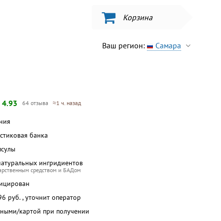
Корзина
Ваш регион:
Самара
—
4.93
64 отзыва
≈1 ч. назад
ания
астиковая банка
псулы
натуральных ингридиентов
карственным средством и БАДом
фицирован
 96 руб. , уточнит оператор
чными/картой при получении