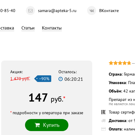
10-85-40
samara@apteka-5.ru
ВКонтакте
ставка
Статьи
Контакты
Акция:
Осталось:
Страна
: Герм
1 470 руб.
−90%
06:20:20
Упаковка
: Пл
Объём
: 42 ка
147
руб.
*
Препарат из 
Не является ле
Товар серти
*
подробности у оператора при заказе
Доставка
: от
Купить
Оплата
: нали