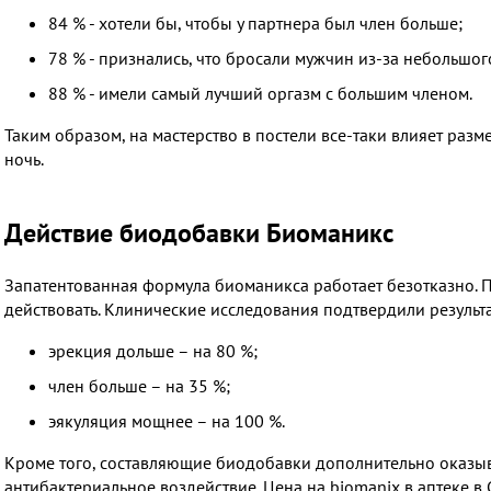
84 % - хотели бы, чтобы у партнера был член больше;
78 % - признались, что бросали мужчин из-за небольшог
88 % - имели самый лучший оргазм с большим членом.
Таким образом, на мастерство в постели все-таки влияет разм
ночь.
Действие биодобавки Биоманикс
Запатентованная формула биоманикса работает безотказно. П
действовать. Клинические исследования подтвердили результа
эрекция дольше – на 80 %;
член больше – на 35 %;
эякуляция мощнее – на 100 %.
Кроме того, составляющие биодобавки дополнительно оказы
антибактериальное воздействие. Цена на biomanix в аптеке 