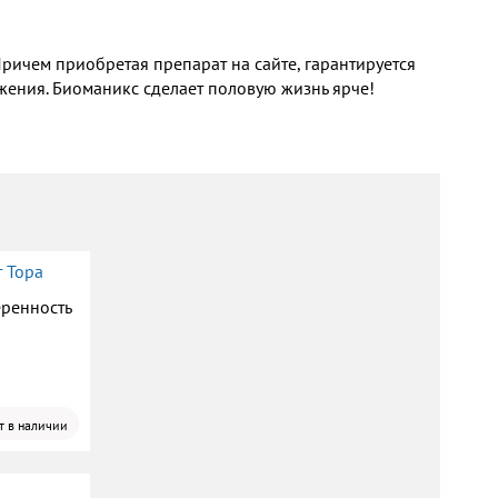
Причем приобретая препарат на сайте, гарантируется
жения. Биоманикс сделает половую жизнь ярче!
 Тора
еренность
т в наличии