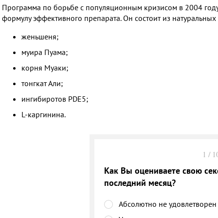
Программа по борьбе с популяционным кризисом в 2004 году
формулу эффективного препарата. Он состоит из натуральных
женьшеня;
муира Пуама;
корня Муаки;
тонгкат Али;
ингибиротов PDE5;
L-каргинина.
1
/
1
Как Вы оцениваете свою сек
последний месяц?
Абсолютно не удовлетворен