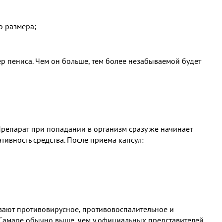
о размера;
ер пениса. Чем он больше, тем более незабываемой будет
репарат при попадании в организм сразу же начинает
тивность средства. После приема капсул:
вают противовирусное, противовоспалительное и
в Самаре обычно выше, чем у официальных представителей.