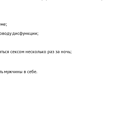
еме;
поводу дисфункции;
ться сексом несколько раз за ночь;
ь мужчины в себе.