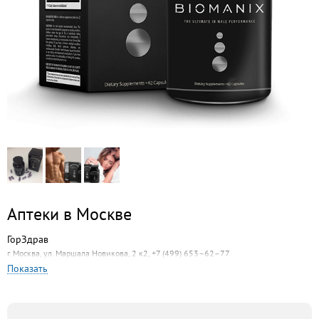
Аптеки в Москве
ГорЗдрав
г. Москва, ул. Маршала Новикова, 2 к2, +7 (499) 653–62–77
Показать
Фармадар
г. Москва, Мичуринский проспект, 9 к3, +7 (495) 612–11–11
Ригла