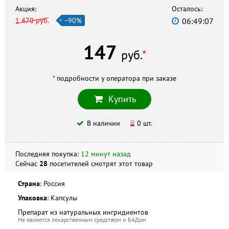
г. Новороссийск, Революции 1905
Акция:
Осталось:
1 470 руб.
−90%
06:49:06
Аптека Надёжная
г. Новороссийск, ул. Советов, 13, +7 (861) 764-64-19
147
Ригла
руб.
*
г. Новороссийск, +7 (861) 764-19-49, ул. Бирюзова, 3
Социальная аптека
*
подробности у оператора при заказе
г. Новороссийск, ул. Советов, 13, +7 (8617) 64-37-75
Купить
Скидка по акции действует только при оформлении
В наличии
0 шт.
заказа на сайте.
Последняя покупка:
12 минут назад
Не является публичной офертой. Комплектация и
внешний вид могут отличаться, в зависимости от партии.
Сейчас
28
посетителей
смотрят
этот товар
Страна
: Россия
Упаковка
: Капсулы
Препарат из натуральных ингридиентов
Не является лекарственным средством и БАДом