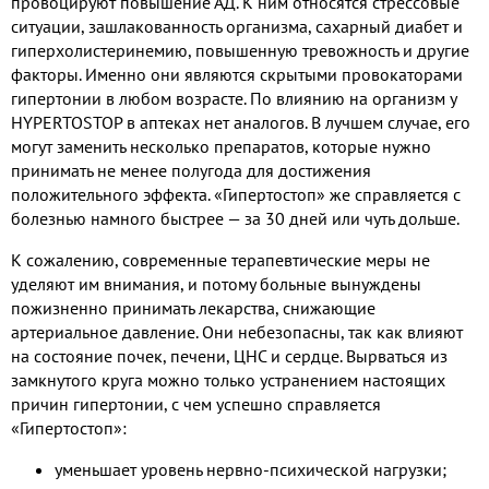
провоцируют повышение АД. К ним относятся стрессовые
ситуации, зашлакованность организма, сахарный диабет и
гиперхолистеринемию, повышенную тревожность и другие
факторы. Именно они являются скрытыми провокаторами
гипертонии в любом возрасте. По влиянию на организм у
HYPERTOSTOP в аптеках нет аналогов. В лучшем случае, его
могут заменить несколько препаратов, которые нужно
принимать не менее полугода для достижения
положительного эффекта. «Гипертостоп» же справляется с
болезнью намного быстрее — за 30 дней или чуть дольше.
К сожалению, современные терапевтические меры не
уделяют им внимания, и потому больные вынуждены
пожизненно принимать лекарства, снижающие
артериальное давление. Они небезопасны, так как влияют
на состояние почек, печени, ЦНС и сердце. Вырваться из
замкнутого круга можно только устранением настоящих
причин гипертонии, с чем успешно справляется
«Гипертостоп»:
уменьшает уровень нервно-психической нагрузки;