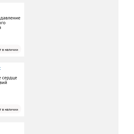
 давление
ого
я
т в наличии
с
е сердце
твий
т в наличии