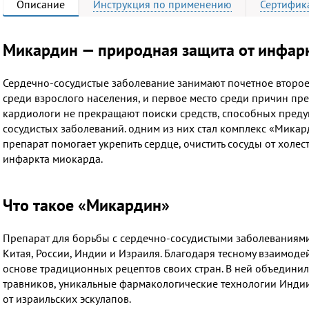
Описание
Инструкция
по применению
Сертифик
Микардин — природная защита от инфарк
Сердечно-сосудистые заболевание занимают почетное второе 
среди взрослого населения, и первое место среди причин п
кардиологи не прекращают поиски средств, способных преду
сосудистых заболеваний. одним из них стал комплекс «Микард
препарат помогает укрепить сердце, очистить сосуды от холес
инфаркта миокарда.
Что такое «Микардин»
Препарат для борьбы с сердечно-сосудистыми заболеваниям
Китая, России, Индии и Израиля. Благодаря тесному взаимод
основе традиционных рецептов своих стран. В ней объедини
травников, уникальные фармакологические технологии Инди
от израильских эскулапов.