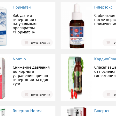
Норматен
Гипертокс
Забудьте о
Стабильное
гипертонии с
после перв
натуральным
применени
препаратом
«Норматен»
нет в наличии
не
Normio
КардиоСпа
Снижение давления
Спасет ваш
до нормы и
от последс
устранение причин
гипертонии
гипертонии за один
курс
нет в наличии
не
Гипертон Норма
Гипертен