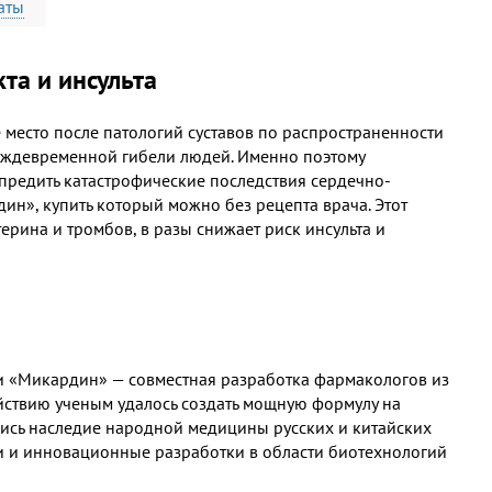
аты
та и инсульта
место после патологий суставов по распространенности
реждевременной гибели людей. Именно поэтому
предить катастрофические последствия сердечно-
ин», купить который можно без рецепта врача. Этот
терина и тромбов, в разы снижает риск инсульта и
и «Микардин» — совместная разработка фармакологов из
ействию ученым удалось создать мощную формулу на
лись наследие народной медицины русских и китайских
и и инновационные разработки в области биотехнологий