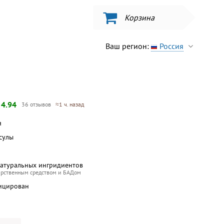
Корзина
Ваш регион:
Россия
—
4.94
36 отзывов
≈1 ч. назад
я
псулы
натуральных ингридиентов
арственным средством и БАДом
ицирован