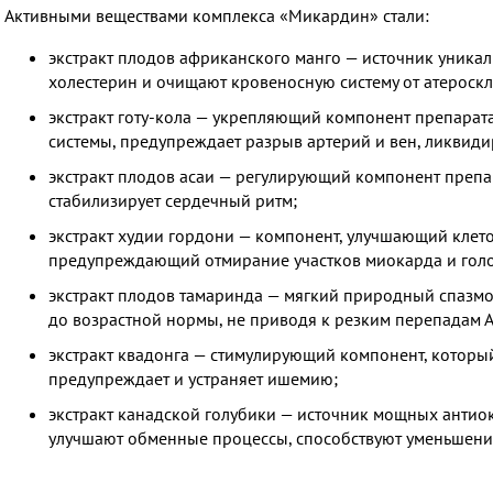
Активными веществами комплекса «Микардин» стали:
экстракт плодов африканского манго — источник уникал
холестерин и очищают кровеносную систему от атероск
экстракт готу-кола — укрепляющий компонент препарата
системы, предупреждает разрыв артерий и вен, ликвиди
экстракт плодов асаи — регулирующий компонент препар
стабилизирует сердечный ритм;
экстракт худии гордони — компонент, улучшающий кле
предупреждающий отмирание участков миокарда и голов
экстракт плодов тамаринда — мягкий природный спазм
до возрастной нормы, не приводя к резким перепадам 
экстракт квадонга — стимулирующий компонент, которы
предупреждает и устраняет ишемию;
экстракт канадской голубики — источник мощных антио
улучшают обменные процессы, способствуют уменьшени