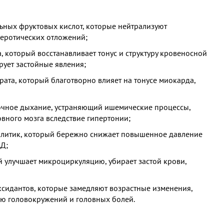
ьных фруктовых кислот, которые нейтрализуют
леротических отложений;
, который восстанавливает тонус и структуру кровеносной
рует застойные явления;
ата, который благотворно влияет на тонусе миокарда,
точное дыхание, устраняющий ишемические процессы,
ного мозга вследствие гипертонии;
олитик, который бережно снижает повышенное давление
АД;
й улучшает микроциркуляцию, убирает застой крови,
ксидантов, которые замедляют возрастные изменения,
ю головокружений и головных болей.