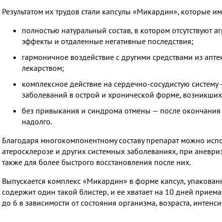
Результатом их трудов стали капсулы «Микардин», которые и
полностью натуральный состав, в котором отсутствуют 
эффекты и отдаленные негативные последствия;
гармоничное воздействие с другими средствами из апт
лекарством;
комплексное действие на сердечно-сосудистую систему 
заболеваний в острой и хронической форме, возникши
без привыкания и синдрома отмены — после окончания к
надолго.
Благодаря многокомпонентному составу препарат можно испо
атеросклерозе и других системных заболеваниях, при аневриз
также для более быстрого восстановления после них.
Выпускается комплекс «Микардин» в форме капсул, упакован
содержит один такой блистер, и ее хватает на 10 дней приема
до 6 в зависимости от состояния организма, возраста, интен