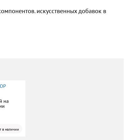
компонентов. искусственных добавок в
TOP
й на
ии
т в наличии