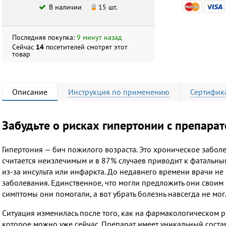
В наличии
15 шт.
Последняя покупка:
9 минут назад
Сейчас
14
посетителей
смотрят
этот
товар
Описание
Инструкция
по применению
Сертифик
Забудьте о рисках гипертонии с препара
Гипертония — бич пожилого возраста. Это хроническое заболе
считается неизлечимым и в 87% случаев приводит к фатальн
из-за инсульта или инфаркта. До недавнего времени врачи н
заболевания. Единственное, что могли предложить они своим
симптомы они помогали, а вот убрать болезнь навсегда не мог
Ситуация изменилась после того, как на фармакологическом р
которое можно уже сейчас. Препарат имеет уникальный соста