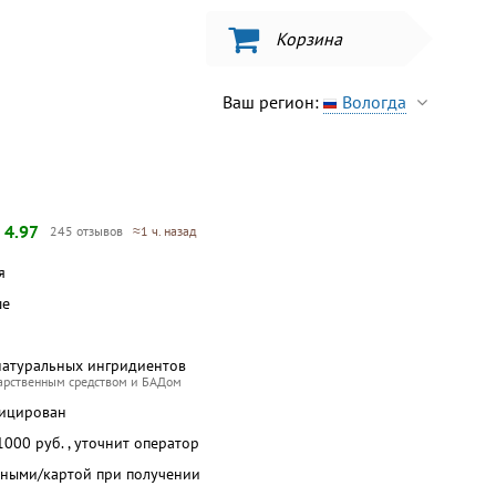
Корзина
Ваш регион:
Вологда
—
4.97
245 отзывов
≈1 ч. назад
я
ше
натуральных ингридиентов
карственным средством и БАДом
фицирован
 1000 руб. , уточнит оператор
чными/картой при получении