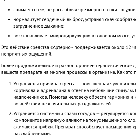
снимает спазм, не расслабляя чрезмерно стенки сосудов
нормализует сердечный выброс, устраняя скачкообразно
затрудненное дыхание;
восстанавливает микроциркуляцию в головном мозге, ус
Это действие средства «Артерио» поддерживается около 12 час
неприятных ощущений.
Более продолжительное и разностороннее терапевтическое 
веществ препарата на многие процессы в организме. Как это 
Устраняется причина стресса — повышенная чувствител
кортизола и адреналина в ответ на небольшие стимулы.
надпочечников. Помогая человеку обрести гармонию и 
воздействии незначительных раздражителей.
Устраняется системный спазм сосудов — регулируется ко
компонентов напрямую влияют на тонус мышечного слоя
сжимаются трубки. Препарат способствует насыщению кро
расслабленными.