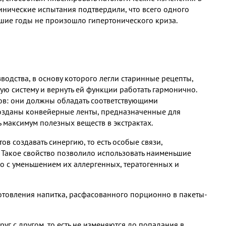
нические испытания подтвердили, что всего одного
йшие годы не произошло гипертонического криза.
одства, в основу которого легли старинные рецепты,
ю систему и вернуть ей функции работать гармонично.
ов: они должны обладать соответствующими
созданы конвейерные ленты, предназначенные для
максимум полезных веществ в экстрактах.
в создавать синергию, то есть особые связи,
 Такое свойство позволило использовать наименьшие
о с уменьшением их аллергенных, тератогенных и
отовления напитка, расфасованного порционно в пакеты-
уг с другом, то есть не изменяются до попадания в