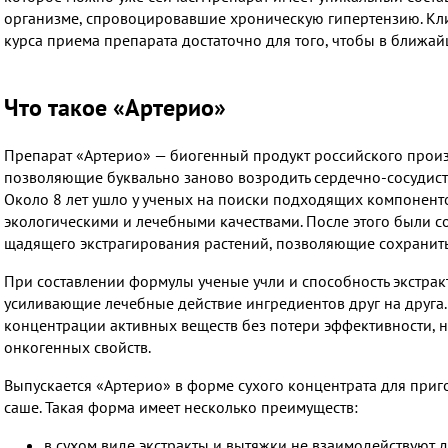
организме, спровоцировавшие хроническую гипертензию. Кли
курса приема препарата достаточно для того, чтобы в ближа
Что такое «Артерио»
Препарат «Артерио» — биогенный продукт российского произв
позволяющие буквально заново возродить сердечно-сосудисту
Около 8 лет ушло у ученых на поиски подходящих компонент
экологическими и лечебными качествами. После этого были 
щадящего экстрагирования растений, позволяющие сохранить 
При составлении формулы ученые учли и способность экстракто
усиливающие лечебные действие ингредиентов друг на друга.
концентрации активных веществ без потери эффективности, н
онкогенных свойств.
Выпускается «Артерио» в форме сухого концентрата для приг
саше. Такая форма имеет несколько преимуществ:
в сухом виде экстракты и вытяжки не взаимодействуют др