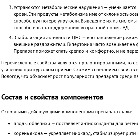
Устраняются метаболические нарушения — уменьшается 
крови. Эти продукты метаболизма имеют склонность осед
способствуя потере упругости. Выведение их из системы
способствовать поддержанию возрастной нормы АД.
Стабилизация активности ЦНС — восстановление режима
внешние раздражители. Гипертония часто возникает на 
Препарат поможет спать крепко и комфортно, и не пере
Перечисленные свойства являются пролонгированными, то ес
усилению при курсовом приеме. Схожим сочетанием свойств н
Вологде, что объясняет рост популярности препарата среди п
Состав и свойства компонентов
Основными действующими компонентами препарата стали:
плоды облепихи — поставляет антиоксиданты для регене
корень якона — укрепляет миокард, стабилизирует ритм 