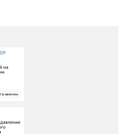
TOP
й на
ии
т в наличии
 давление
ого
я