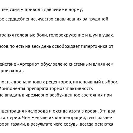
, тем самым приводя давление в норму;
е сердцебиение, чувство сдавливания за грудиной,
траняя головные боли, головокружение и шум в ушах.
ов, то есть на весь день освобождает гипертоника от
действие «Артерио» обусловлено системным влиянием
происходит:
ьность адреналиновых рецепторов, интенсивный выброс
 Компоненты препарата тормозят активность
не впадать в чрезмерно возбужденное состояния при
нцентрация кислорода и оксида азота в крови. Эти два
 артерий. Чем меньше их концентрация, тем сильнее
ви газами, в результате чего сосуды всегда остаются