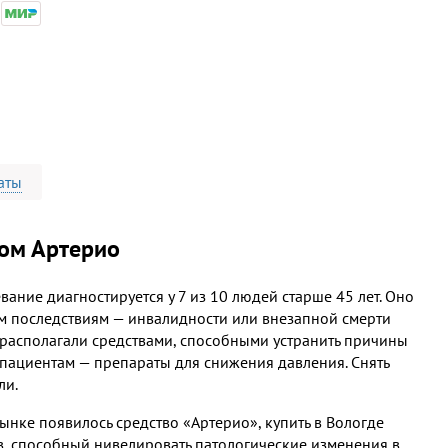
аты
том Артерио
вание диагностируется у 7 из 10 людей старше 45 лет. Оно
ым последствиям — инвалидности или внезапной смерти
е располагали средствами, способными устранить причины
 пациентам — препараты для снижения давления. Снять
ли.
ынке появилось средство «Артерио», купить в Вологде
в, способный нивелировать патологические изменения в