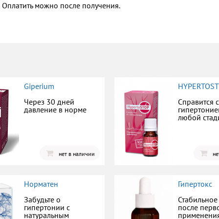
Оплатить можно после получения.
Giperium
HYPERTOS
Через 30 дней
Справится с
давление в норме
гипертоние
любой стад
нет в наличии
не
Норматен
Гипертокс
Забудьте о
Стабильное
гипертонии с
после перв
натуральным
применени