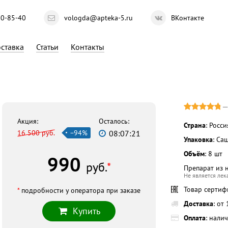
10-85-40
vologda@apteka-5.ru
ВКонтакте
ставка
Статьи
Контакты
Акция:
Осталось:
Страна
: Росси
16 500 руб.
−94%
08:07:20
Упаковка
: Са
Объём
: 8 шт
990
руб.
*
Препарат из 
Не является ле
Товар серти
*
подробности у оператора при заказе
Доставка
: от
Купить
Оплата
: нали