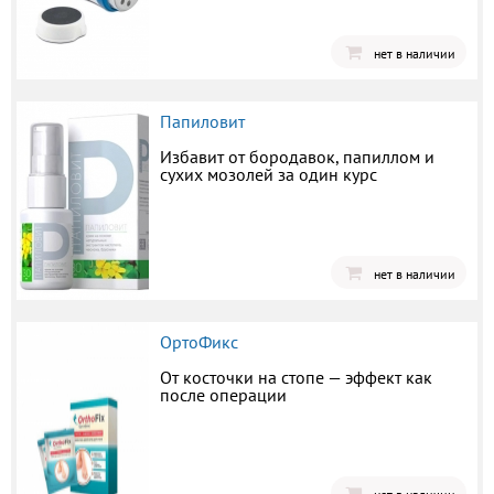
нет в наличии
Папиловит
Избавит от бородавок, папиллом и
сухих мозолей за один курс
нет в наличии
ОртоФикс
От косточки на стопе — эффект как
после операции