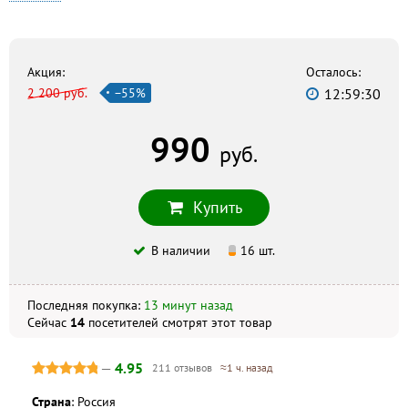
Здоровый Город
г. Воронеж, ул. Остужева, 17, +7 (473) 2–428–428
Будь здоров!
г. Воронеж, Победы бульвар, 7, +7 (473) 274–72–79
Акция:
Осталось:
2 200 руб.
−55%
12:59:29
Фармия
г. Воронеж, ул. Баррикадная, 13а/2, +7 (473) 232–41–41
990
Ригла
руб.
г. Воронеж, Ленина площадь, 9, +7 (473) 255–16–61
Зеленая аптека
Купить
г. Воронеж, ул. Кирова, 24, +7 (473) 277–82–27
В наличии
16 шт.
Скидка по акции действует только при оформлении
заказа на сайте.
Последняя покупка:
13 минут назад
Сейчас
14
посетителей
смотрят
этот товар
Не является публичной офертой. Комплектация и
внешний вид могут отличаться, в зависимости от партии.
—
4.95
211 отзывов
≈1 ч. назад
Страна
: Россия