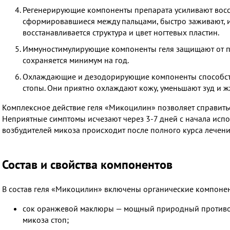
Регенерирующие компоненты препарата усиливают восст
сформировавшиеся между пальцами, быстро заживают, 
восстанавливается структура и цвет ногтевых пластин.
Иммуностимулирующие компоненты геля защищают от по
сохраняется минимум на год.
Охлаждающие и дезодорирующие компоненты способств
стопы. Они приятно охлаждают кожу, уменьшают зуд и ж
Комплексное действие геля «Микоцилин» позволяет справитьс
Неприятные симптомы исчезают через 3-7 дней с начала испо
возбудителей микоза происходит после полного курса лечени
Состав и свойства компонентов
В состав геля «Микоцилин» включены органические компоне
сок оранжевой маклюры — мощный природный противог
микоза стоп;