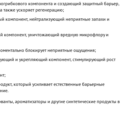
ивогрибкового компонента и создающий защитный барьер,
а также ускоряет регенерацию;
ый компонент, нейтрализующий неприятные запахи и
ый компонент, уничтожающий вредную микрофлору и
 моментально блокирует неприятные ощущения;
рующий и укрепляющий компонент, стимулирующий рост
нт;
дукт, который усиливает естественные барьерные
ние.
рванты, ароматизаторы и другие синтетические продукты в