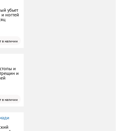
рый убьет
 и ногтей
сяц
т в наличии
стопы и
 трещин и
лей
т в наличии
мади
ский