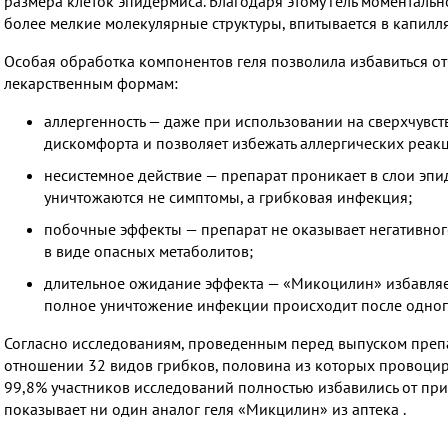
размера клеток эпидермиса. Благодаря этому гель моментальн
более мелкие молекулярные структуры, впитывается в капилля
Особая обработка компонентов геля позволила избавиться от
лекарственным формам:
аллергенность — даже при использовании на сверхчувс
дискомфорта и позволяет избежать аллергических реак
несистемное действие — препарат проникает в слои эпид
уничтожаются не симптомы, а грибковая инфекция;
побочные эффекты — препарат не оказывает негативного
в виде опасных метаболитов;
длительное ожидание эффекта — «Микоцилин» избавляет
полное уничтожение инфекции происходит после одного
Согласно исследованиям, проведенным перед выпуском преп
отношении 32 видов грибков, половина из которых провоциру
99,8% участников исследований полностью избавились от приз
показывает ни один аналог геля «Микцилин» из аптека ​.