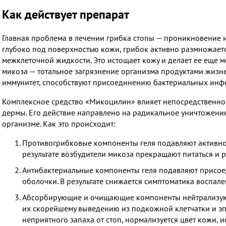
Как действует препарат
Главная проблема в лечении грибка стопы — проникновение 
глубоко под поверхностью кожи, грибок активно размножаетс
межклеточной жидкости. Это истощает кожу и делает ее еще 
микоза — тотальное загрязнение организма продуктами жизн
иммунитет, способствуют присоединению бактериальных инфе
Комплексное средство «Микоцилин» влияет непосредственно 
дермы. Его действие направлено на радикальное уничтожение
организме. Как это происходит:
Противогрибковые компоненты геля подавляют активнос
результате возбудители микоза прекращают питаться и 
Антибактериальные компоненты геля подавляют присо
оболочки. В результате снижается симптоматика воспале
Абсорбирующие и очищающие компоненты нейтрализуют
их скорейшему выведению из подкожной клетчатки и эп
неприятного запаха от стоп, нормализуется цвет кожи, 