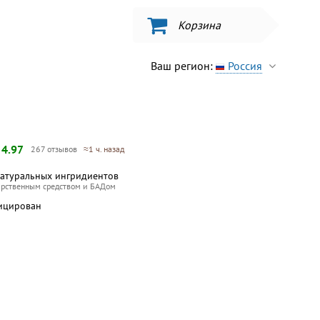
Корзина
Ваш регион:
Россия
—
4.97
267 отзывов
≈1 ч. назад
натуральных ингридиентов
арственным средством и БАДом
ицирован