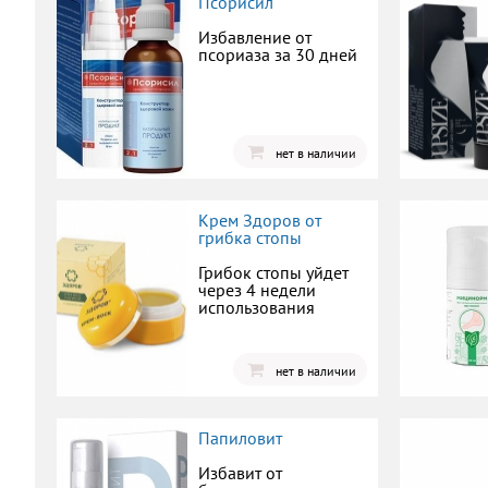
Псорисил
Избавление от
псориаза за 30 дней
нет в наличии
Крем Здоров от
грибка стопы
Грибок стопы уйдет
через 4 недели
использования
нет в наличии
Папиловит
Избавит от