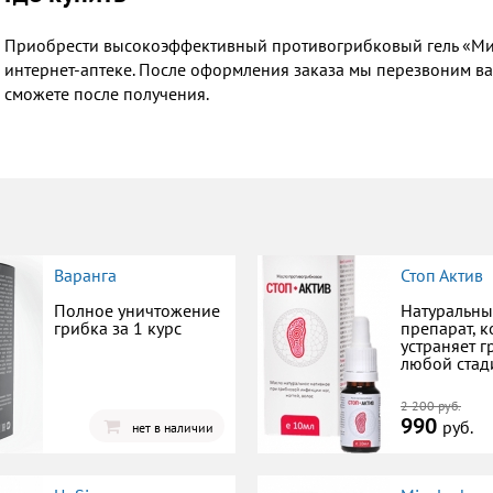
Приобрести высокоэффективный противогрибковый гель «Ми
интернет-аптеке. После оформления заказа мы перезвоним вам
сможете после получения.
Варанга
Стоп Актив
Полное уничтожение
Натуральн
грибка за 1 курс
препарат, 
устраняет г
любой стад
2 200 руб.
990
руб.
нет в наличии