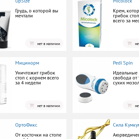
UpSize
Micolock
Грудь, о которой вы
Крем, кото
мечтали
грибок стоп
всего за ме
нет в наличии
не
Мицинорм
Pedi Spin
Уничтожит грибок
Идеальные 
стоп с корнем всего
свобода от
за 4 недели
сухих мозо
нет в наличии
не
ОртоФикс
Сила Кумку
От косточки на стопе
Аюрведиче