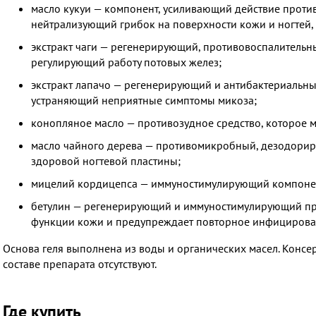
масло кукуи — компонент, усиливающий действие прот
нейтрализующий грибок на поверхности кожи и ногтей, 
экстракт чаги — регенерирующий, противовоспалительн
регулирующий работу потовых желез;
экстракт лапачо — регенерирующий и антибактериальн
устраняющий неприятные симптомы микоза;
конопляное масло — противозудное средство, которое
масло чайного дерева — противомикробный, дезодори
здоровой ногтевой пластины;
мицелий кордицепса — иммуностимулирующий компоне
бетулин — регенерирующий и иммуностимулирующий про
функции кожи и предупреждает повторное инфицирова
Основа геля выполнена из воды и органических масел. Консе
составе препарата отсутствуют.
Где купить