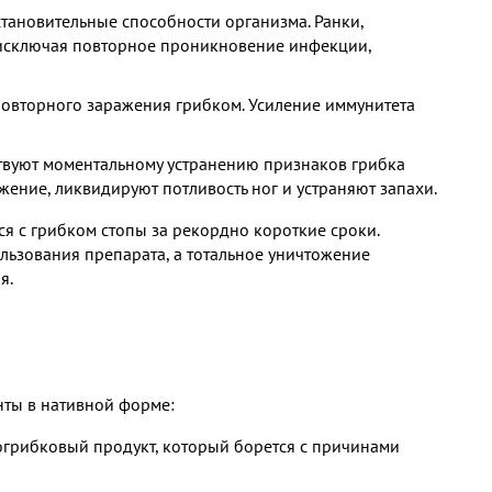
ановительные способности организма. Ранки,
исключая повторное проникновение инфекции,
вторного заражения грибком. Усиление иммунитета
уют моментальному устранению признаков грибка
жение, ликвидируют потливость ног и устраняют запахи.
я с грибком стопы за рекордно короткие сроки.
льзования препарата, а тотальное уничтожение
я.
нты в нативной форме:
рибковый продукт, который борется с причинами