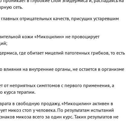
о проникает в глубокие слои эпидермиса и, распадаясь на
рную сеть.
 главных отрицательных качеств, присущих устаревшим
твительной кожи «Микоцилин» не провоцирует
ций;
ермиса, где обитает мицелий патогенных грибков, то есть
 влияния на внутренние органы, не остается в организме
 от неприятных симптомов с первого применения, а
 курса терапии.
арата в свободную продажу, «Микоцилин» активен в
ет микоз стоп у человека. По результатам испытаний
наков микоза всего за один курс. Таких результатов не