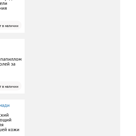
дели
ния
т в наличии
 папиллом
олей за
т в наличии
мади
ский
ающий
ля
шей кожи