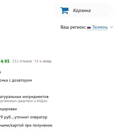
Корзина
Ваш регион:
Тюмень
—
4.95
211 отзывов
≈1 ч. назад
я
ночка с дозатором
натуральных ингридиентов
арственным средством и БАДом
ицирован
 99 руб. , уточнит оператор
чными/картой при получении