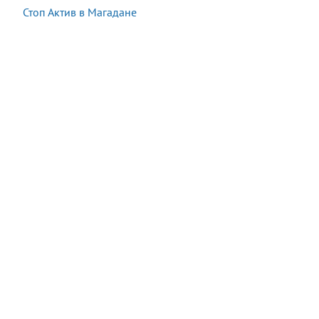
Стоп Актив в Магадане
Акция:
Осталось:
2 200 руб.
−55%
08:29:47
990
руб.
Купить
В наличии
16 шт.
Последняя покупка:
8 минут назад
Сейчас
26
посетителей
смотрят
этот
товар