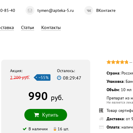
10-85-40
tymen@apteka-5.ru
ВКонтакте
ставка
Статьи
Контакты
Акция:
Осталось:
Страна
: Росси
2 200 руб.
−55%
08:29:47
Упаковка
: Ба
Объём
: 10 мл
990
руб.
Препарат из 
Не является лек
Товар сертиф
Купить
Доставка
: от
Оплата
: нали
В наличии
16 шт.