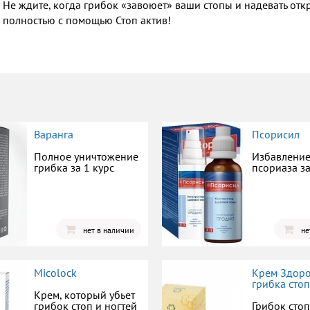
Не ждите, когда грибок «завоюет» ваши стопы и надевать откр
полностью с помощью Стоп актив!
Варанга
Псорисил
Полное уничтожение
Избавление
грибка за 1 курс
псориаза з
нет в наличии
не
Micolock
Крем Здоро
грибка сто
Крем, который убьет
грибок стоп и ногтей
Грибок сто