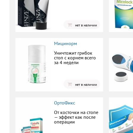
нет в наличии
Мицинорм
Уничтожит грибок
стоп с корнем всего
за 4 недели
нет в наличии
ОртоФикс
От косточки на стопе
— эффект как после
операции