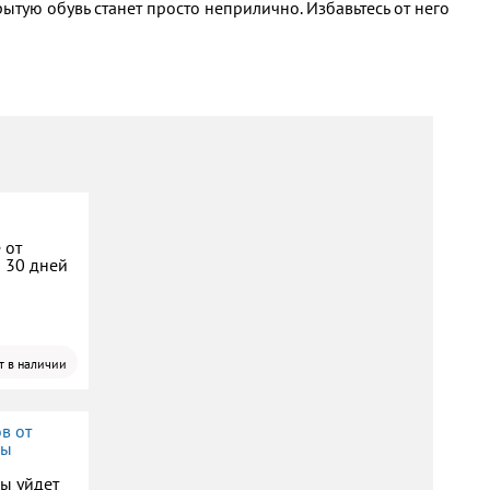
ытую обувь станет просто неприлично. Избавьтесь от него
 от
а 30 дней
т в наличии
в от
пы
пы уйдет