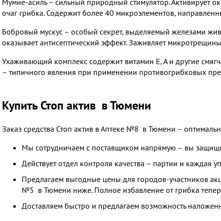
Мумие-асиль – сильный природный стимулятор. Активирует ок
очаг грибка. Содержит более 40 микроэлементов, направлен
Бобровый мускус – особый секрет, выделяемый железами жив
оказывает антисептический эффект. Заживляет микротрещины
Ухаживающий комплекс содержит витамин Е, А и другие смягч
– типичного явления при применении противогрибковых пре
Купить Стоп актив в Тюмени
Заказ средства Стоп актив в Аптеке №8 в Тюмени – оптималь
Мы сотрудничаем с поставщиком напрямую – вы защище
Действует отдел контроля качества – партии и каждая 
Предлагаем выгодные цены для городов-участников акци
№5 в Тюмени ниже. Полное избавление от грибка теперь
Доставляем быстро и предлагаем возможность наложенн