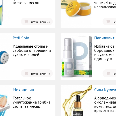
всего за месяц
через 4 не
использова
нет в наличии
не
Pedi Spin
Папиловит
Идеальные стопы и
Избавит от
свобода от трещин и
бородавок,
сухих мозолей
и сухих моз
один курс
нет в наличии
не
Микоцилин
Сила Кумку
Тотальное
Аюрведиче
уничтожение грибка
омолажив
стопы за месяц
комплекс д
красоты ва