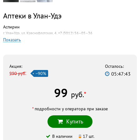
Аптеки в Улан-Удэ
Аспирин
г. Улан-Удэ, ул. Краснофлотская, 4, +7 (3012) 56–05–36
Показать
Бурят-Фармация
г. Улан-Удэ, ул. Дальневосточная, 7, +7 (3012) 33–57–79
Ромашка
г. Улан-Удэ, ул. Гагарина, 25, +7 (3012) 66–89–45
Акция:
Осталось:
990 руб.
−90%
05:47:42
Ритм
г. Улан-Удэ, ул. Корабельная, 32 к2, +7 (3012) 21–27–64
99
Центральная
руб.
*
г. Улан-Удэ, ул. Коммунистическая, 41, +7 (3012) 21–25–03
Эвалар
*
подробности у оператора при заказе
г. Улан-Удэ, ул. Комсомольская, 6а, +7 (3012) 46–41–74
Купить
Скидка по акции действует только при оформлении
В наличии
17 шт.
заказа на сайте.