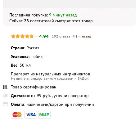
Последняя покупка:
9 минут назад
Не является публичной офертой. Комплектация и
внешний вид могут отличаться, в зависимости от партии.
Сейчас
28
посетителей
смотрят
этот товар
—
4.94
192 отзыва
≈1 ч. назад
Страна
: Россия
Упаковка
: Тюбик
Вес
: 30 мл
Препарат из натуральных ингридиентов
Не является лекарственным средством и БАДом
Товар сертифицирован
Доставка
: от 99 руб. , уточнит оператор
Оплата
: наличными/картой при получении