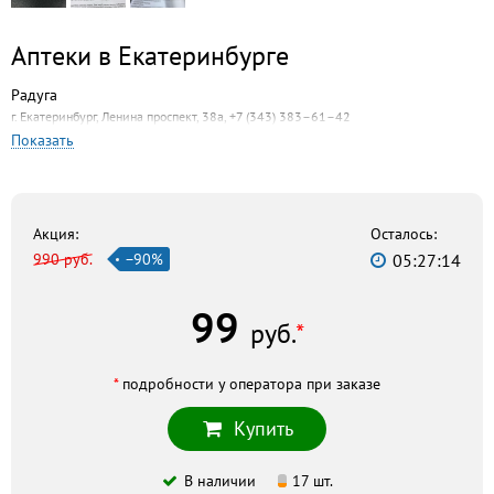
Аптеки в Екатеринбурге
Радуга
г. Екатеринбург, Ленина проспект, 38а, +7 (343) 383–61–42
Показать
Живика
г. Екатеринбург, ул. Белинского, 84, +7 (343) 216–16–16
Здоровье
г. Екатеринбург, ул. Гагарина, 22, +7 (343) 374–14–10
Акция:
Осталось:
990 руб.
−90%
05:27:13
Фармация
г. Екатеринбург, ул. Уктусская, 31, +7 (343) 257–00–77
99
Дешевая аптека
руб.
*
г. Екатеринбург, ул. Декабристов, 27, +7 (343) 287–44–57
Аптечный стандарт
*
подробности у оператора при заказе
г. Екатеринбург, ул. 8 Марта, 167, +7 (343) 357–30–14
Купить
Скидка по акции действует только при оформлении
В наличии
17 шт.
заказа на сайте.