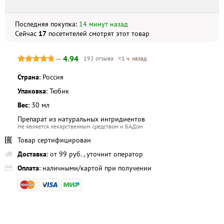
Последняя покупка:
14 минут назад
Не является публичной офертой. Комплектация и
внешний вид могут отличаться, в зависимости от партии.
Сейчас
17
посетителей
смотрят
этот товар
—
4.94
192 отзыва
≈1 ч. назад
Страна
: Россия
Упаковка
: Тюбик
Вес
: 30 мл
Препарат из натуральных ингридиентов
Не является лекарственным средством и БАДом
Товар сертифицирован
Доставка
: от 99 руб. , уточнит оператор
Оплата
: наличными/картой при получении