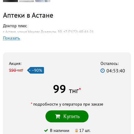
Аптеки в Астане
Доктор плюс
г. Астана, улица Ыкылас Дукенулы, 30, +7 (7172) 40-41-21
Показать
Пикан
г. Астана, ул. Габита Мусрепова, 9, +7 (717) 233-62-29
Максима-Фарм
г. Астана, ул. Бейбитшилик, 40, +7 (717) 231-76-79
Акция:
Осталось:
990 тнг
−90%
04:53:39
Феникс
г. Астана, улица Бейбитшилик, 27, +7 (7172) 32-23-92
99
Гиппократ-4
тнг
*
г. Астана, улица Сакена Сейфуллина, 63/5, +7 (7172) 34-58-99
*
подробности у оператора при заказе
Скидка по акции действует только при оформлении
Купить
заказа на сайте.
В наличии
17 шт.
Не является публичной офертой. Комплектация и