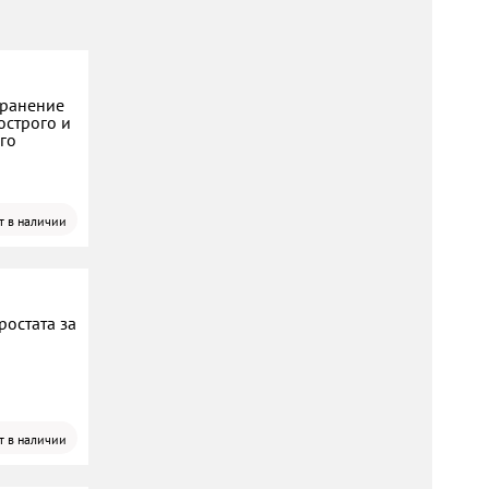
транение
острого и
го
т в наличии
ростата за
т в наличии