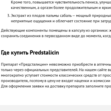
Кроме того, повышается чувствительность пениса, улучш
качественным, а оргазм более продолжительным и ярки
Экстракт из плодов пальмы сабаль — мощный природный
неприятные ощущения и облегчает состояние при затру
Действующие компоненты помещены в капсулу из органики: же
сохранить соединения в первозданном виде до момента, когд
Где купить Predstalicin
Препарат «Предсталицин» невозможно приобрести в аптечных 
только через официальных представителей. На нашем сайте вы
многократно уступает стоимости классических средств от про
производителя, поэтому в цену не входят наценки и комиссии
Для оформления заявки на доставку препарата заполните пр