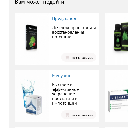
Вам может подойти
Предстанол
Лечения простатита и
восстановления
потенции
нет в наличии
Менурин
Быстрое и
эффективное
устранение
простатита и
импотенции
нет в наличии