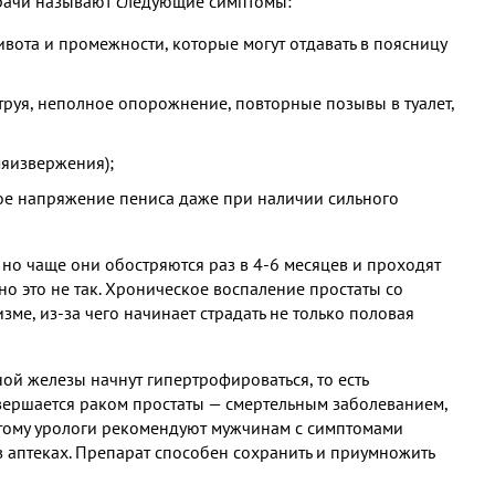
врачи называют следующие симптомы:
вота и промежности, которые могут отдавать в поясницу
руя, неполное опорожнение, повторные позывы в туалет,
мяизвержения);
ое напряжение пениса даже при наличии сильного
 но чаще они обостряются раз в 4-6 месяцев и проходят
но это не так. Хроническое воспаление простаты со
ме, из-за чего начинает страдать не только половая
ной железы начнут гипертрофироваться, то есть
вершается раком простаты — смертельным заболеванием,
этому урологи рекомендуют мужчинам с симптомами
 в аптеках. Препарат способен сохранить и приумножить