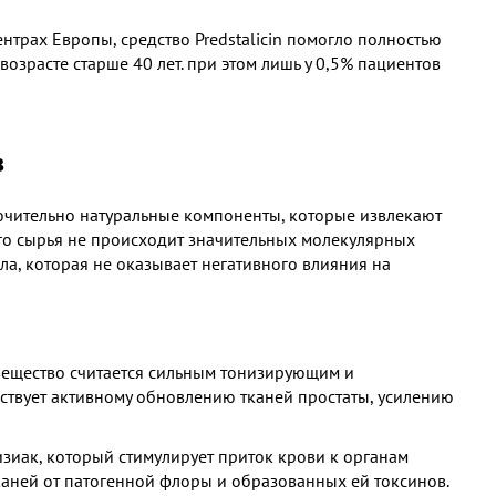
нтрах Европы, средство Predstalicin помогло полностью
озрасте старше 40 лет. при этом лишь у 0,5% пациентов
в
ючительно натуральные компоненты, которые извлекают
ого сырья не происходит значительных молекулярных
ла, которая не оказывает негативного влияния на
 вещество считается сильным тонизирующим и
твует активному обновлению тканей простаты, усилению
иак, который стимулирует приток крови к органам
каней от патогенной флоры и образованных ей токсинов.