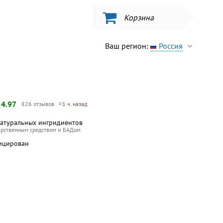
Корзина
Ваш регион:
Россия
—
4.97
826 отзывов
≈1 ч. назад
натуральных ингридиентов
арственным средством и БАДом
ицирован