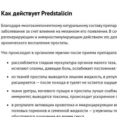
Как действует Predstalicin
Благодаря многокомпонентному натуральному составу препар
заболевания за счет влияния на механизм его появления. В 
регенерирующим и иммуностимулирующим действием это делае
хронического воспаления простаты.
Что происходит в организме мужчин после приема препарата
расслабляется гладкая мускулатура органов малого таза
исчезают спазмы, давящая боль, ослабевает постоянная т
из тканей простаты выводится лишняя жидкость, в резуль
расширяется — после похода в туалет не остается ощуще
ткани уретры, мочевого пузыря и простаты лучше снабжа
иммунитет, выводятся токсины, происходит ускоренное 
в результате активации кровотока и микроциркуляции в
половых гормонов и семенной жидкости — у мужчины по
обостряются ощущения во время секса.