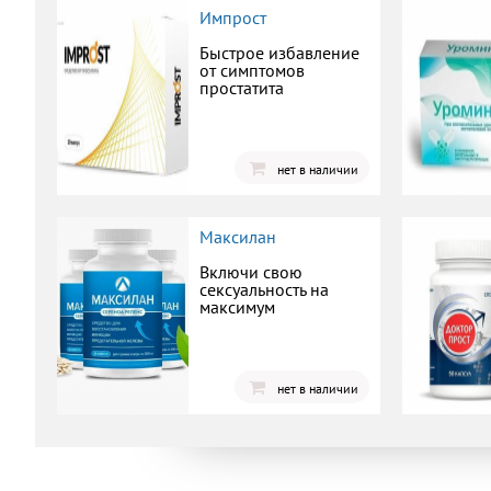
Импрост
Быстрое избавление
от симптомов
простатита
нет в наличии
Максилан
Включи свою
сексуальность на
максимум
нет в наличии