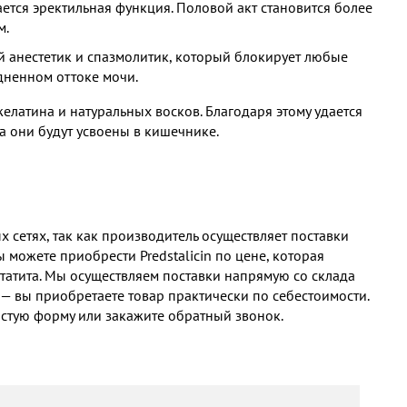
ается эректильная функция. Половой акт становится более
м.
 анестетик и спазмолитик, который блокирует любые
дненном оттоке мочи.
латина и натуральных восков. Благодаря этому удается
а они будут усвоены в кишечнике.
сетях, так как производитель осуществляет поставки
 можете приобрести Predstalicin по цене, которая
статита. Мы осуществляем поставки напрямую со склада
 — вы приобретаете товар практически по себестоимости.
остую форму или закажите обратный звонок.