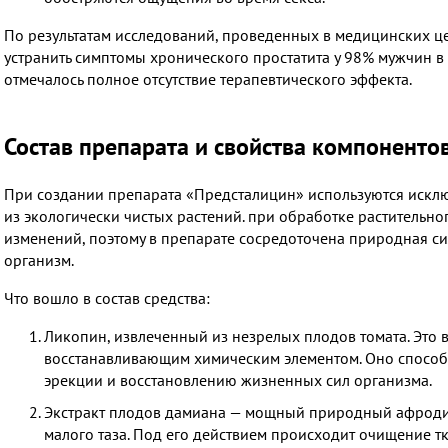
По результатам исследований, проведенных в медицинских це
устранить симптомы хронического простатита у 98% мужчин в в
отмечалось полное отсутствие терапевтического эффекта.
Состав препарата и свойства компоненто
При создании препарата «Предсталицин» используются искл
из экологически чистых растений. при обработке растительн
изменений, поэтому в препарате сосредоточена природная си
организм.
Что вошло в состав средства:
Ликопин, извлеченный из незрелых плодов томата. Это
восстанавливающим химическим элементом. Оно способс
эрекции и восстановлению жизненных сил организма.
Экстракт плодов дамиана — мощный природный афродиз
малого таза. Под его действием происходит очищение т