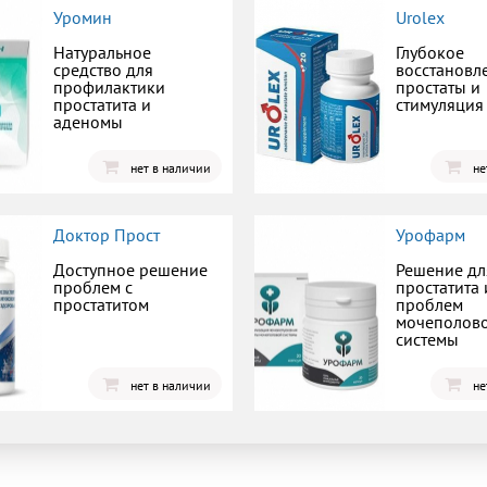
Уромин
Urolex
Натуральное
Глубокое
средство для
восстановл
профилактики
простаты и
простатита и
стимуляция
аденомы
нет в наличии
не
Доктор Прост
Урофарм
Доступное решение
Решение дл
проблем с
простатита 
простатитом
проблем
мочеполов
системы
нет в наличии
не