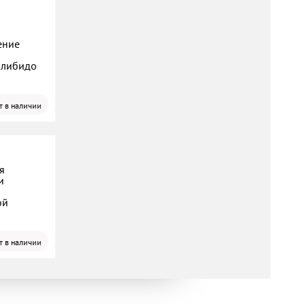
ение
 либидо
т в наличии
я
и
ой
т в наличии