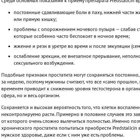
Среди основных показаний к приему препарата Predstalicin 
постоянные сдавливающие боли в паху, нижней части жи
или прямую кишку;
проблемы с опорожнением мочевого пузыря — слабая ст
которые особенно часто беспокоят в ночное время;
жжение и рези в уретре во время и после эякуляции (се
ослабление эрекции, ее внезапное прерывание, неполн
сексуального возбуждения.
Подобные признаки простатита могут сохраняться постоянно,
за неделю, поэтому мужчины считают, что все «само прошло», 
временем приводит к снижению уровня тестостерона в организ
сфера, но и весь организм.
Сохраняется и высокая вероятность того, что клетки воспален
неконтролируемо расти. Примерно в половине случаев это за
от которого очень сложно вылечиться полностью. Именно по
хронического простатита попытаться приобрести Predstalicin
мужское здоровье, даже если с ним уже есть проблемы.