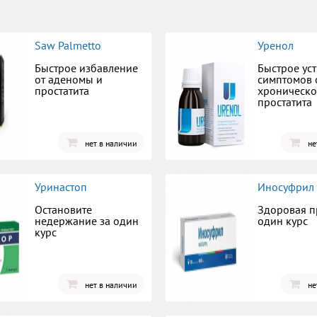
Saw Palmetto
Уренол
Быстрое избавление
Быстрое ус
от аденомы и
симптомов 
простатита
хроническо
простатита
нет в наличии
не
Уринастоп
Иносуфрил
Остановите
Здоровая п
недержание за один
один курс
курс
нет в наличии
не