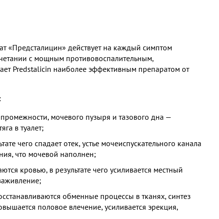
ат «Предсталицин» действует на каждый симптом
сочетании с мощным противовоспалительным,
т Predstalicin наиболее эффективным препаратом от
:
, промежности, мочевого пузыря и тазового дна —
яга в туалет;
тате чего спадает отек, устье мочеиспускательного канала
ния, что мочевой наполнен;
ются кровью, в результате чего усиливается местный
заживление;
осстанавливаются обменные процессы в тканях, синтез
вышается половое влечение, усиливается эрекция,