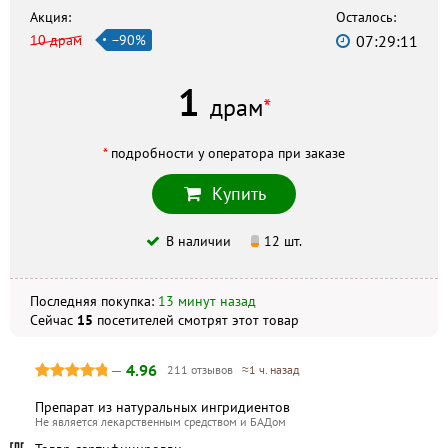
г. Ереван, 26 Komitas Ave, +374 10 260254
Акция:
Осталось:
10 драм
−90%
07:29:11
5+
г. Ереван, 1 Kievyan St, +374 10 272040
1
драм
*
Скидка по акции действует только при оформлении
заказа на сайте.
*
подробности у оператора при заказе
Купить
Не является публичной офертой. Комплектация и
внешний вид могут отличаться, в зависимости от партии.
В наличии
12 шт.
Последняя покупка:
13 минут назад
Сейчас
15
посетителей
смотрят
этот товар
—
4.96
211 отзывов
≈1 ч. назад
Препарат из натуральных ингридиентов
Не является лекарственным средством и БАДом