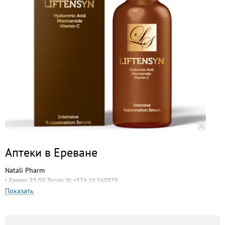
Аптеки в Ереване
Natali Pharm
г. Ереван, 83/50 Teryan St, +374 10 560879
Показать
Гедеон Рихтер
г. Ереван, 113/1 Muratsan St, +374 10 451604
Gedeon Richter Pharmacy