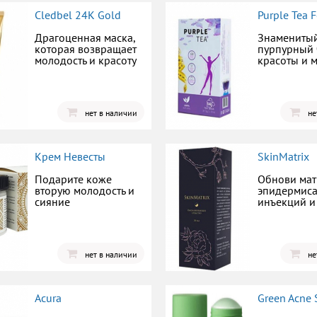
Cledbel 24K Gold
Purple Tea F
Драгоценная маска,
Знамениты
которая возвращает
пурпурный 
молодость и красоту
красоты и 
нет в наличии
не
Крем Невесты
SkinMatrix
Подарите коже
Обнови мат
вторую молодость и
эпидермиса
сияние
инъекций и
нет в наличии
не
Acura
Green Acne 