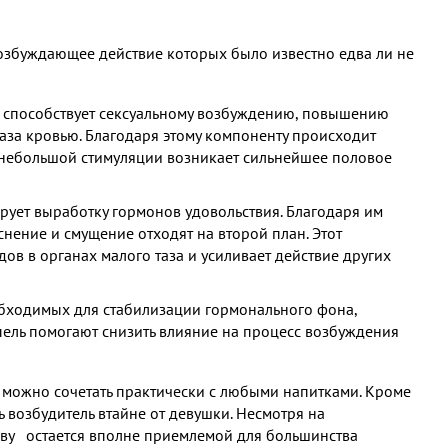
озбуждающее действие которых было известно едва ли не
й способствует сексуальному возбуждению, повышению
аза кровью. Благодаря этому компоненту происходит
 небольшой стимуляции возникает сильнейшее половое
рует выработку гормонов удовольствия. Благодаря им
снение и смущение отходят на второй план. Этот
в в органах малого таза и усиливает действие других
обходимых для стабилизации гормонального фона,
ель помогают снизить влияние на процесс возбуждения
х можно сочетать практически с любыми напитками. Кроме
ть возбудитель втайне от девушки. Несмотря на
еву остается вполне приемлемой для большинства