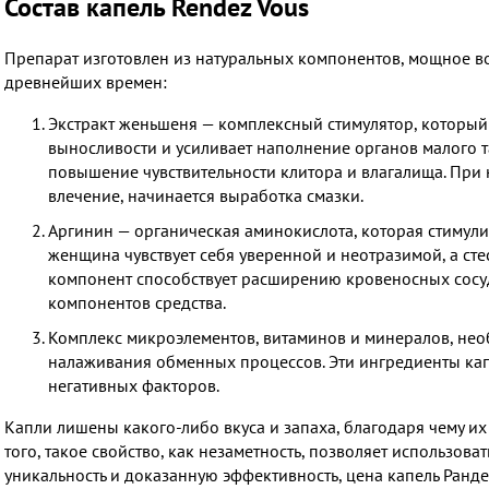
Состав капель Rendez Vous
Препарат изготовлен из натуральных компонентов, мощное в
древнейших времен:
Экстракт женьшеня — комплексный стимулятор, которы
выносливости и усиливает наполнение органов малого т
повышение чувствительности клитора и влагалища. При
влечение, начинается выработка смазки.
Аргинин — органическая аминокислота, которая стимули
женщина чувствует себя уверенной и неотразимой, а сте
компонент способствует расширению кровеносных сосудо
компонентов средства.
Комплекс микроэлементов, витаминов и минералов, не
налаживания обменных процессов. Эти ингредиенты кап
негативных факторов.
Капли лишены какого-либо вкуса и запаха, благодаря чему и
того, такое свойство, как незаметность, позволяет использова
уникальность и доказанную эффективность, цена капель Ранд