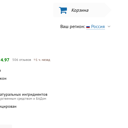
Корзина
Ваш регион:
Россия
—
4.97
506 отзывов
≈1 ч. назад
я
акон
натуральных ингридиентов
арственным средством и БАДом
ицирован