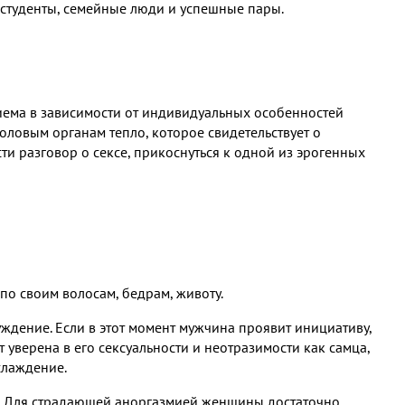
 студенты, семейные люди и успешные пары.
риема в зависимости от индивидуальных особенностей
ловым органам тепло, которое свидетельствует о
ти разговор о сексе, прикоснуться к одной из эрогенных
о своим волосам, бедрам, животу.
уждение. Если в этот момент мужчина проявит инициативу,
 уверена в его сексуальности и неотразимости как самца,
слаждение.
ия. Для страдающей аноргазмией женщины достаточно