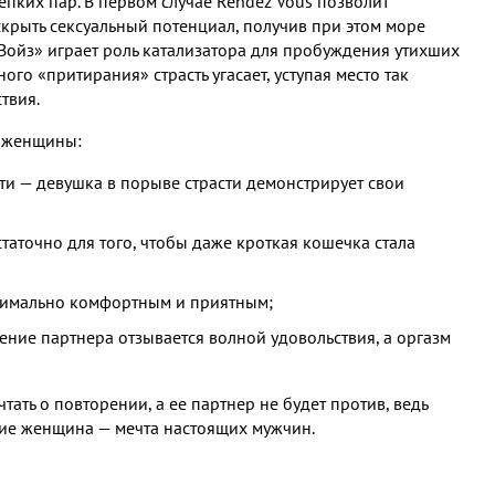
епких пар. В первом случае Rendez Vous позволит
скрыть сексуальный потенциал, получив при этом море
 Войз» играет роль катализатора для пробуждения утихших
ого «притирания» страсть угасает, уступая место так
твия.
ы женщины:
ти — девушка в порыве страсти демонстрирует свои
аточно для того, чтобы даже кроткая кошечка стала
ксимально комфортным и приятным;
ение партнера отзывается волной удовольствия, а оргазм
тать о повторении, а ее партнер не будет против, ведь
вие женщина — мечта настоящих мужчин.