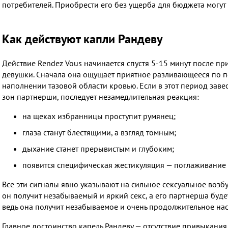
потребителей. Приобрести его без ущерба для бюджета могут
Как действуют капли Рандеву
Действие Rendez Vous начинается спустя 5-15 минут после п
девушки. Сначала она ощущает приятное разливающееся по по
наполнении тазовой области кровью. Если в этот период завес
зон партнерши, последует незамедлительная реакция:
на щеках избранницы проступит румянец;
глаза станут блестящими, а взгляд томным;
дыхание станет прерывистым и глубоким;
появится специфическая жестикуляция — поглаживание п
Все эти сигналы явно указывают на сильное сексуальное возб
он получит незабываемый и яркий секс, а его партнерша будет
ведь она получит незабываемое и очень продолжительное на
Главное достоинство капель Рандеву — отсутствие привыкан