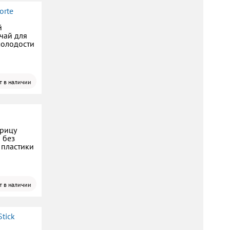
orte
й
чай для
молодости
т в наличии
рицу
 без
 пластики
т в наличии
Stick