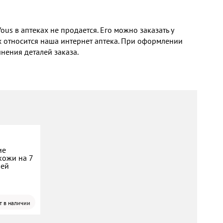
us в аптеках не продается. Его можно заказать у
х относится наша интернет аптека. При оформлении
нения деталей заказа.
ие
кожи на 7
ней
т в наличии