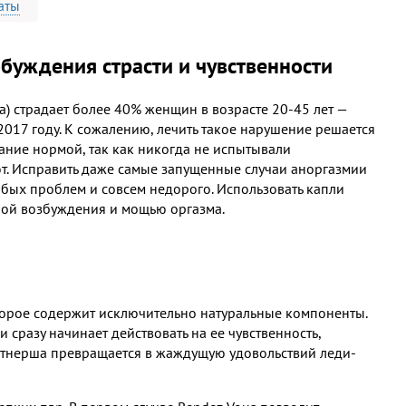
аты
буждения страсти и чувственности
а) страдает более 40% женщин в возрасте 20-45 лет —
2017 году. К сожалению, лечить такое нарушение решается
ание нормой, так как никогда не испытывали
ют. Исправить даже самые запущенные случаи аноргазмии
обых проблем и совсем недорого. Использовать капли
лой возбуждения и мощью оргазма.
торое содержит исключительно натуральные компоненты.
 сразу начинает действовать на ее чувственность,
артнерша превращается в жаждущую удовольствий леди-