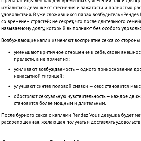
Препарат идеален как для временных увлечений, так и для кр
избавиться девушке от стеснения и зажатости и полностью ра
удовольствия. В уже сложившихся парах возбудитель «Рендез
со временем страстей: не секрет, что после длительного семейн
называемому долгу, который выполняют без особого удовольс
Возбуждающие капли изменяют восприятие секса со сторон
уменьшают критичное отношение к себе, своей внешнос
прелести, а не прячет их;
усиливают возбуждаемость — одного прикосновения дост
ненасытной тигрицей;
улучшают синтез половой смазки — секс становится ма
обостряют сексуальную чувствительность — каждое движ
становится более мощным и длительным.
После бурного секса с каплями Rendez Vous девушка будет меч
раскрепощенная, желающая получать и доставлять удовольст