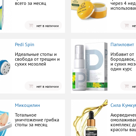
всего за месяц
через 4 не
использова
нет в наличии
не
Pedi Spin
Папиловит
Идеальные стопы и
Избавит от
свобода от трещин и
бородавок,
сухих мозолей
и сухих моз
один курс
нет в наличии
не
Микоцилин
Сила Кумку
Тотальное
Аюрведиче
уничтожение грибка
омолажив
стопы за месяц
комплекс д
красоты ва