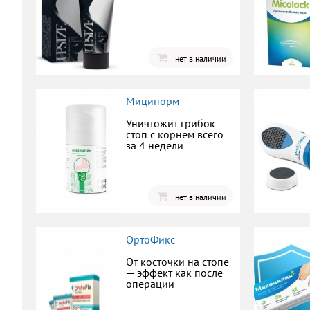
нет в наличии
Мицинорм
Уничтожит грибок
стоп с корнем всего
за 4 недели
нет в наличии
ОртоФикс
От косточки на стопе
— эффект как после
операции