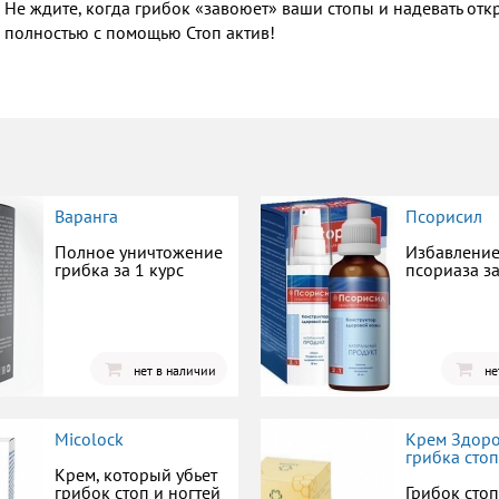
Не ждите, когда грибок «завоюет» ваши стопы и надевать откр
полностью с помощью Стоп актив!
Варанга
Псорисил
Полное уничтожение
Избавление
грибка за 1 курс
псориаза з
нет в наличии
не
Micolock
Крем Здоро
грибка сто
Крем, который убьет
грибок стоп и ногтей
Грибок сто