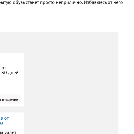
ытую обувь станет просто неприлично. Избавьтесь от него
 от
а 30 дней
т в наличии
в от
пы
пы уйдет