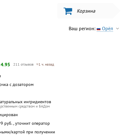
Корзина
Ваш регион:
Орёл
—
4.95
211 отзывов
≈1 ч. назад
я
ночка с дозатором
натуральных ингридиентов
арственным средством и БАДом
ицирован
 99 руб. , уточнит оператор
чными/картой при получении