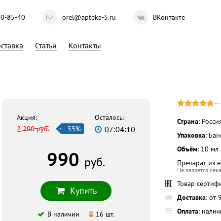
10-85-40
orel@apteka-5.ru
ВКонтакте
ставка
Статьи
Контакты
Акция:
Осталось:
Страна
: Росси
2 200 руб.
−55%
07:04:09
Упаковка
: Ба
Объём
: 10 мл
990
руб.
Препарат из 
Не является лек
Товар сертиф
Купить
Доставка
: от
Оплата
: нали
В наличии
16 шт.