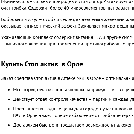
Мумие-асиль – сильный природный стимулятор. Активирует ок
очаг грибка. Содержит более 40 микроэлементов, направлен
Бобровый мускус – особый секрет, выделяемый железами жив
оказывает антисептический эффект. Заживляет микротрещины
Ухаживающий комплекс содержит витамин Е, А и другие смягч
– типичного явления при применении противогрибковых пре
Купить Стоп актив в Орле
Заказ средства Стоп актив в Аптеке №8 в Орле – оптимальный
Мы сотрудничаем с поставщиком напрямую – вы защище
Действует отдел контроля качества – партии и каждая 
Предлагаем выгодные цены для городов-участников акци
№5 в Орле ниже. Полное избавление от грибка теперь в
Доставляем быстро и предлагаем возможность наложенн