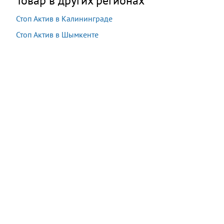
Товар в других регионах
Стоп Актив в Калининграде
Стоп Актив в Шымкенте
Акция:
Осталось:
2 200 руб.
−55%
07:04:09
990
руб.
Купить
В наличии
16 шт.
Последняя покупка:
7 минут назад
Сейчас
26
посетителей
смотрят
этот