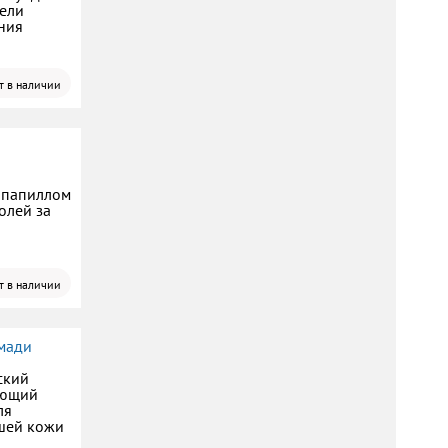
дели
ния
т в наличии
 папиллом
олей за
т в наличии
мади
ский
ающий
ля
шей кожи