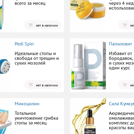
всего за месяц
через 4 не
использова
нет в наличии
не
Pedi Spin
Папиловит
Идеальные стопы и
Избавит от
свобода от трещин и
бородавок,
сухих мозолей
и сухих моз
один курс
нет в наличии
не
Микоцилин
Сила Кумку
Тотальное
Аюрведиче
уничтожение грибка
омолажив
стопы за месяц
комплекс д
красоты ва