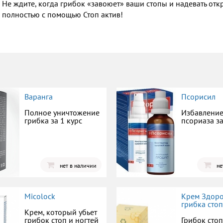
Не ждите, когда грибок «завоюет» ваши стопы и надевать откр
полностью с помощью Стоп актив!
Варанга
Псорисил
Полное уничтожение
Избавление
грибка за 1 курс
псориаза з
нет в наличии
не
Micolock
Крем Здоро
грибка сто
Крем, который убьет
грибок стоп и ногтей
Грибок сто