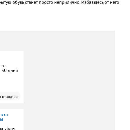
ытую обувь станет просто неприлично. Избавьтесь от него
 от
а 30 дней
т в наличии
в от
пы
пы уйдет