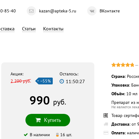
10-85-40
kazan@apteka-5.ru
ВКонтакте
ставка
Статьи
Контакты
Акция:
Осталось:
Страна
: Росси
2 200 руб.
−55%
11:50:26
Упаковка
: Ба
Объём
: 10 мл
990
руб.
Препарат из 
Не является лек
Товар сертиф
Купить
Доставка
: от
Оплата
: нали
В наличии
16 шт.