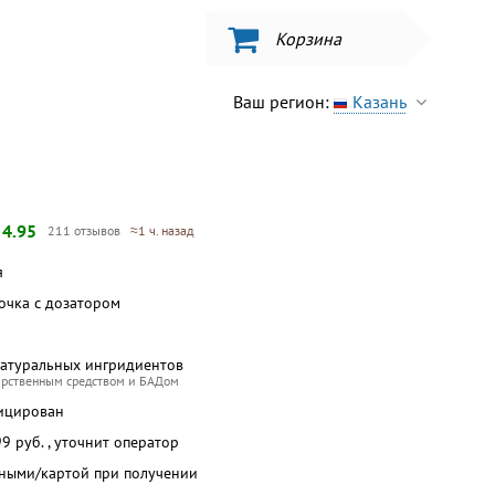
Корзина
Ваш регион:
Казань
—
4.95
211 отзывов
≈1 ч. назад
я
ночка с дозатором
натуральных ингридиентов
арственным средством и БАДом
ицирован
 99 руб. , уточнит оператор
чными/картой при получении