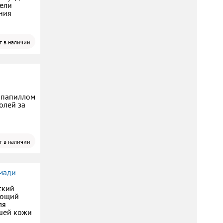
дели
ния
т в наличии
 папиллом
олей за
т в наличии
мади
ский
ающий
ля
шей кожи