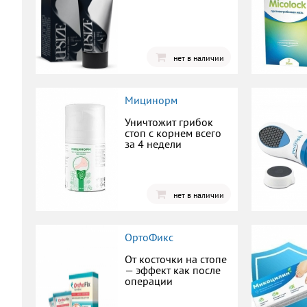
нет в наличии
Мицинорм
Уничтожит грибок
стоп с корнем всего
за 4 недели
нет в наличии
ОртоФикс
От косточки на стопе
— эффект как после
операции