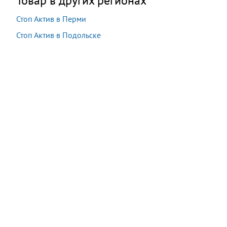
Товар в других регионах
Стоп Актив в Перми
Стоп Актив в Подольске
Акция:
Осталось:
2 200 руб.
−55%
11:50:26
990
руб.
Купить
В наличии
16 шт.
Последняя покупка:
11 минут назад
Сейчас
28
посетителей
смотрят
этот