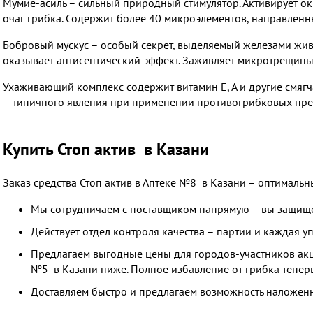
Мумие-асиль – сильный природный стимулятор. Активирует ок
очаг грибка. Содержит более 40 микроэлементов, направлен
Бобровый мускус – особый секрет, выделяемый железами жив
оказывает антисептический эффект. Заживляет микротрещины
Ухаживающий комплекс содержит витамин Е, А и другие смягч
– типичного явления при применении противогрибковых пре
Купить Стоп актив в Казани
Заказ средства Стоп актив в Аптеке №8 в Казани – оптимальн
Мы сотрудничаем с поставщиком напрямую – вы защище
Действует отдел контроля качества – партии и каждая 
Предлагаем выгодные цены для городов-участников акци
№5 в Казани ниже. Полное избавление от грибка теперь
Доставляем быстро и предлагаем возможность наложенн