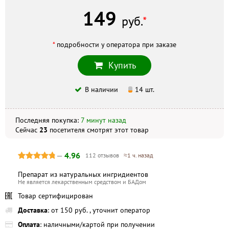
г. Калининград, ул. 9 Апреля, 5-7, +7 (4012) 37–86–87
149
Аптека для бережливых
руб.
*
г. Калининград, ул. Юрия Гагарина, 7, +7 (4012) 344–377
Формула Здоровья
*
подробности у оператора при заказе
г. Калининград, Ленинский проспект, 63-67, +7 (4012) 777–003
Купить
Скидка по акции действует только при оформлении
В наличии
14 шт.
заказа на сайте.
Последняя покупка:
7 минут назад
Не является публичной офертой. Комплектация и
внешний вид могут отличаться, в зависимости от партии.
Сейчас
23
посетителя
смотрят
этот товар
—
4.96
112 отзывов
≈1 ч. назад
Препарат из натуральных ингридиентов
Не является лекарственным средством и БАДом
Товар сертифицирован
Доставка
: от 150 руб. , уточнит оператор
Оплата
: наличными/картой при получении