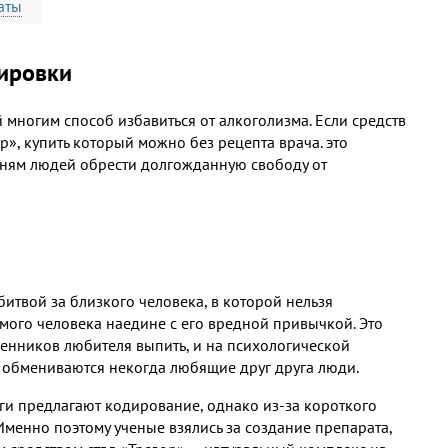
аты
дировки
многим способ избавиться от алкоголизма. Если средств
р», купить который можно без рецепта врача. это
тням людей обрести долгожданную свободу от
итвой за близкого человека, в которой нельзя
бимого человека наедине с его вредной привычкой. Это
енников любителя выпить, и на психологической
ем обмениваются некогда любящие друг друга люди.
оги предлагают кодирование, однако из-за короткого
 Именно поэтому ученые взялись за создание препарата,