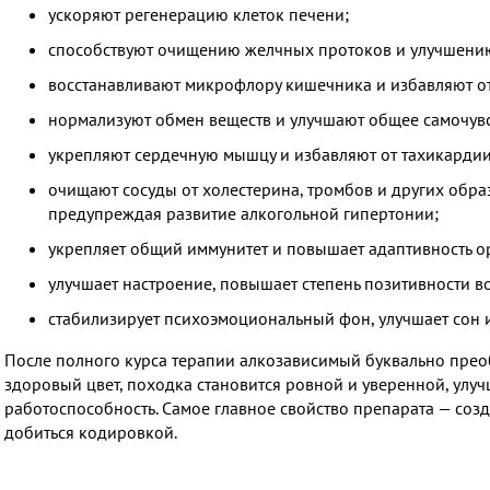
ускоряют регенерацию клеток печени;
способствуют очищению желчных протоков и улучшени
восстанавливают микрофлору кишечника и избавляют о
нормализуют обмен веществ и улучшают общее самочувс
укрепляют сердечную мышцу и избавляют от тахикардии
очищают сосуды от холестерина, тромбов и других образ
предупреждая развитие алкогольной гипертонии;
укрепляет общий иммунитет и повышает адаптивность ор
улучшает настроение, повышает степень позитивности в
стабилизирует психоэмоциональный фон, улучшает сон и
После полного курса терапии алкозависимый буквально прео
здоровый цвет, походка становится ровной и уверенной, ул
работоспособность. Самое главное свойство препарата — соз
добиться кодировкой.