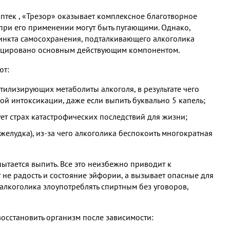
аптек , «Трезор» оказывает комплексное благотворное
при его применении могут быть пугающими. Однако,
инкта самосохранения, подталкивающего алкоголика
овоцировано основным действующим компонентом.
ют:
илизирующих метаболиты алкоголя, в результате чего
ой интоксикации, даже если выпить буквально 5 капель;
т страх катастрофических последствий для жизни;
желудка), из-за чего алкоголика беспокоить многократная
ытается выпить. Все это неизбежно приводит к
не радость и состояние эйфории, а вызывает опасные для
 алкоголика злоупотреблять спиртным без уговоров,
осстановить организм после зависимости: