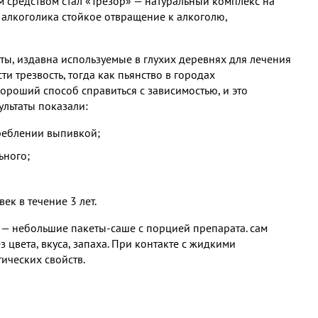
м средством стал «Трезор» — натуральный комплекс на
 алкоголика стойкое отвращение к алкоголю,
ы, издавна используемые в глухих деревнях для лечения
 трезвость, тогда как пьянство в городах
ороший способ справиться с зависимостью, и это
ультаты показали:
реблении выпивкой;
ьного;
ек в течение 3 лет.
 — небольшие пакеты-саше с порцией препарата. сам
цвета, вкуса, запаха. При контакте с жидкими
ических свойств.