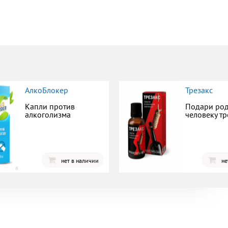
АлкоБлокер
Трезакс
Капли против
Подари ро
алкоголизма
человеку тр
нет в наличии
не