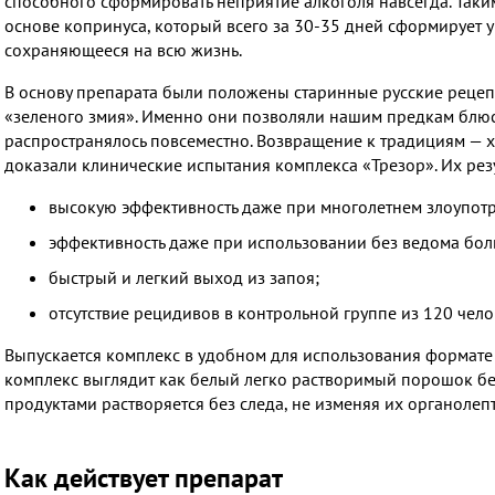
способного сформировать неприятие алкоголя навсегда. Таки
основе копринуса, который всего за 30-35 дней сформирует у
сохраняющееся на всю жизнь.
В основу препарата были положены старинные русские рецепт
«зеленого змия». Именно они позволяли нашим предкам блюсти
распространялось повсеместно. Возвращение к традициям — х
доказали клинические испытания комплекса «Трезор». Их рез
высокую эффективность даже при многолетнем злоупот
эффективность даже при использовании без ведома бол
быстрый и легкий выход из запоя;
отсутствие рецидивов в контрольной группе из 120 челов
Выпускается комплекс в удобном для использования формате
комплекс выглядит как белый легко растворимый порошок без 
продуктами растворяется без следа, не изменяя их органолепт
Как действует препарат