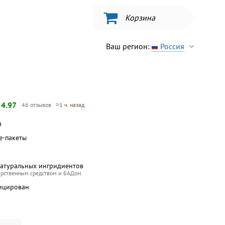
Корзина
Ваш регион:
Россия
—
4.97
46 отзывов
≈1 ч. назад
я
ше-пакеты
натуральных ингридиентов
арственным средством и БАДом
ицирован