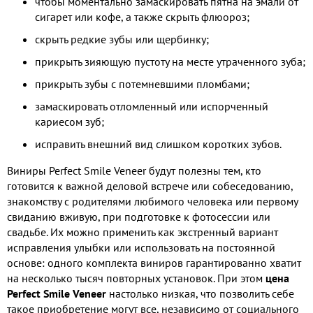
чтобы моментально замаскировать пятна на эмали от
сигарет или кофе, а также скрыть флюороз;
скрыть редкие зубы или щербинку;
прикрыть зияющую пустоту на месте утраченного зуба;
прикрыть зубы с потемневшими пломбами;
замаскировать отломленный или испорченный
кариесом зуб;
исправить внешний вид слишком коротких зубов.
Виниры Perfect Smile Veneer будут полезны тем, кто
готовится к важной деловой встрече или собеседованию,
знакомству с родителями любимого человека или первому
свиданию вживую, при подготовке к фотосессии или
свадьбе. Их можно применить как экстренный вариант
исправления улыбки или использовать на постоянной
основе: одного комплекта виниров гарантированно хватит
на несколько тысяч повторных установок. При этом
цена
Perfect Smile Veneer
настолько низкая, что позволить себе
такое приобретение могут все, независимо от социального