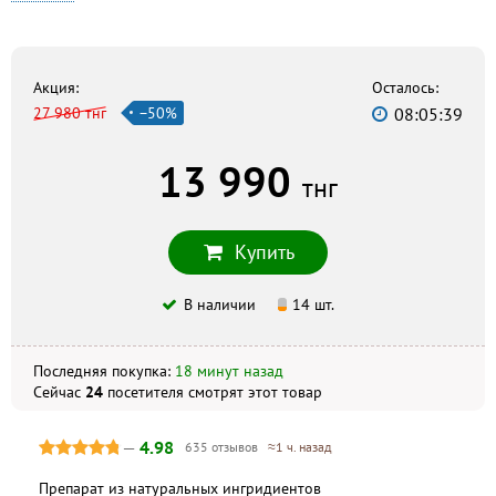
Меру-Ис
г. Шымкент, улица Алии Молдагуловой, 25, +7 (7252) 40-42-10
Эвалар
г. Шымкент, проспект Республики, 27, +7 (7252) 56-90-94
Акция:
Осталось:
27 980 тнг
−50%
08:05:38
Сункар
г. Шымкент, 18-й микрорайон, 44, +7 (7252) 48-95-96
13 990
тнг
Скидка по акции действует только при оформлении
заказа на сайте.
Купить
Не является публичной офертой. Комплектация и
внешний вид могут отличаться, в зависимости от партии.
В наличии
14 шт.
Последняя покупка:
18 минут назад
Сейчас
24
посетителя
смотрят
этот товар
—
4.98
635 отзывов
≈1 ч. назад
Препарат из натуральных ингридиентов