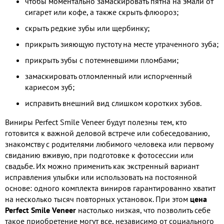
чтобы моментально замаскировать пятна на эмали от
сигарет или кофе, а также скрыть флюороз;
скрыть редкие зубы или щербинку;
прикрыть зияющую пустоту на месте утраченного зуба;
прикрыть зубы с потемневшими пломбами;
замаскировать отломленный или испорченный
кариесом зуб;
исправить внешний вид слишком коротких зубов.
Виниры Perfect Smile Veneer будут полезны тем, кто
готовится к важной деловой встрече или собеседованию,
знакомству с родителями любимого человека или первому
свиданию вживую, при подготовке к фотосессии или
свадьбе. Их можно применить как экстренный вариант
исправления улыбки или использовать на постоянной
основе: одного комплекта виниров гарантированно хватит
на несколько тысяч повторных установок. При этом
цена
Perfect Smile Veneer
настолько низкая, что позволить себе
такое приобретение могут все, независимо от социального