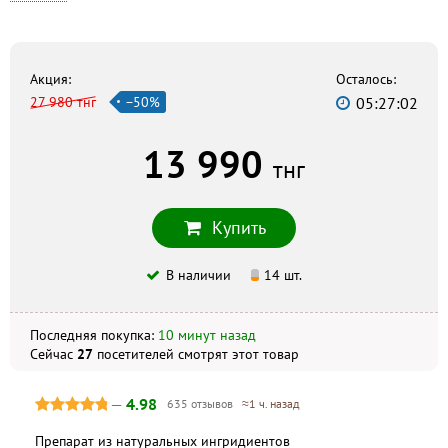
Биосфера
г. Актобе, ул. Шернияза, 51, +7 (7132) 21-05-38
Europharma
г. Актобе, ул. Маметовой, 4, +7 (7132) 77-70-84
Акция:
Осталось:
27 980 тнг
−50%
05:27:01
Айболит
г. Актобе, ул. Есет батыра, 107, +7 (713) 295-02-00
13 990
тнг
Скидка по акции действует только при оформлении
заказа на сайте.
Купить
Не является публичной офертой. Комплектация и
внешний вид могут отличаться, в зависимости от партии.
В наличии
14 шт.
Последняя покупка:
10 минут назад
Сейчас
27
посетителей
смотрят
этот товар
—
4.98
635 отзывов
≈1 ч. назад
Препарат из натуральных ингридиентов