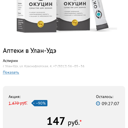
Аптеки в Улан-Удэ
Аспирин
г. Улан-Удэ, ул. Краснофлотская, 4, +7 (3012) 56–05–36
Показать
Бурят-Фармация
г. Улан-Удэ, ул. Дальневосточная, 7, +7 (3012) 33–57–79
Ромашка
г. Улан-Удэ, ул. Гагарина, 25, +7 (3012) 66–89–45
Акция:
Осталось:
1 470 руб.
−90%
09:27:06
Ритм
г. Улан-Удэ, ул. Корабельная, 32 к2, +7 (3012) 21–27–64
147
Центральная
руб.
*
г. Улан-Удэ, ул. Коммунистическая, 41, +7 (3012) 21–25–03