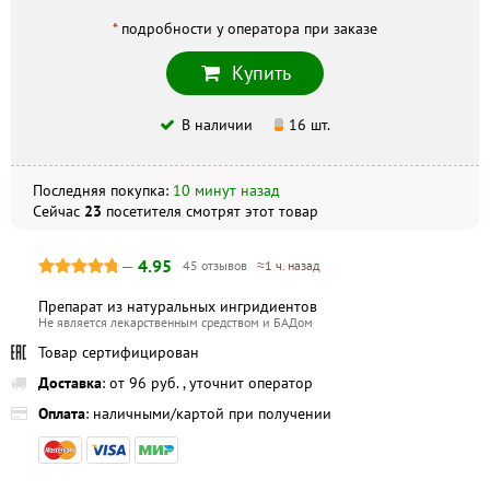
Эвалар
*
подробности у оператора при заказе
г. Улан-Удэ, ул. Комсомольская, 6а, +7 (3012) 46–41–74
Купить
Скидка по акции действует только при оформлении
В наличии
16 шт.
заказа на сайте.
Последняя покупка:
10 минут назад
Не является публичной офертой. Комплектация и
внешний вид могут отличаться, в зависимости от партии.
Сейчас
23
посетителя
смотрят
этот товар
—
4.95
45 отзывов
≈1 ч. назад
Препарат из натуральных ингридиентов
Не является лекарственным средством и БАДом
Товар сертифицирован
Доставка
: от 96 руб. , уточнит оператор
Оплата
: наличными/картой при получении