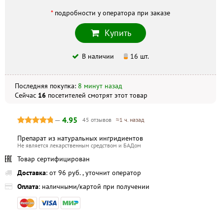
*
подробности у оператора при заказе
Скидка по акции действует только при оформлении
Купить
заказа на сайте.
В наличии
16 шт.
Не является публичной офертой. Комплектация и
внешний вид могут отличаться, в зависимости от партии.
Последняя покупка:
8 минут назад
Сейчас
16
посетителей
смотрят
этот товар
—
4.95
45 отзывов
≈1 ч. назад
Препарат из натуральных ингридиентов
Не является лекарственным средством и БАДом
Товар сертифицирован
Доставка
: от 96 руб. , уточнит оператор
Оплата
: наличными/картой при получении