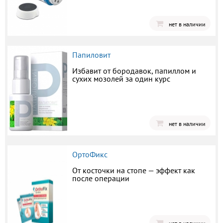
нет в наличии
Папиловит
Избавит от бородавок, папиллом и
сухих мозолей за один курс
нет в наличии
ОртоФикс
От косточки на стопе — эффект как
после операции