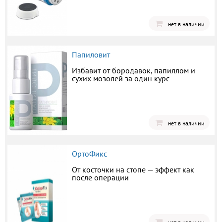
нет в наличии
Папиловит
Избавит от бородавок, папиллом и
сухих мозолей за один курс
нет в наличии
ОртоФикс
От косточки на стопе — эффект как
после операции