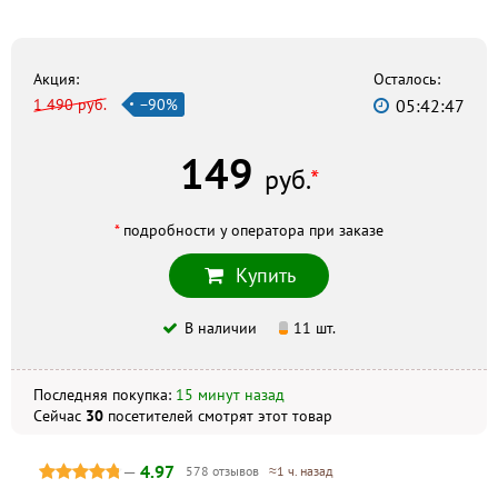
г. Владимир, ул. Северная, 15, +7 (492) 245-02-10
Аптека 36,6
г. Владимир, ул. Комиссарова, 1г, +7 (4922) 31-03-45
Акция:
Осталось:
1 490 руб.
−90%
05:42:46
АВС аптека
г. Владимир, ул. Полины Осипенко, 14/43, +7 (4922) 44-67-40
149
Аптека хороших цен
руб.
*
г. Владимир, ул. Мира, 22, +7 (492) 252-41-78
*
подробности у оператора при заказе
Скидка по акции действует только при оформлении
Купить
заказа на сайте.
В наличии
11 шт.
Не является публичной офертой. Комплектация и
внешний вид могут отличаться, в зависимости от партии.
Последняя покупка:
15 минут назад
Сейчас
30
посетителей
смотрят
этот товар
—
4.97
578 отзывов
≈1 ч. назад