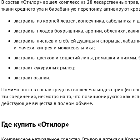
В состав «Отилор» вошел комплекс из 28 лекарственных трав
ткани среднего уха и барабанную перепонку, активируют кро
экстракты из корней левзеи, копеечника, сабельника и 
экстракты плодов боярышника, аронии, облепихи, кали
экстракты листьев и стеблей душицы и спорыша, лабазни
и-мачехи, кипрея и можжевельника;
экстракты цветков и соцветий липы, ромашки и пижмы, 
экстракт кукурузных рылец;
экстракт осанки.
Помимо этого в состав средства вошел мальтодекстрин (источ
эти соединения, несмотря на то, что позиционируются как вс
действующие вещества в полном объеме.
Где купить «Отилор»
Комплексное натуральное средство Отилор в аптеках в Красн