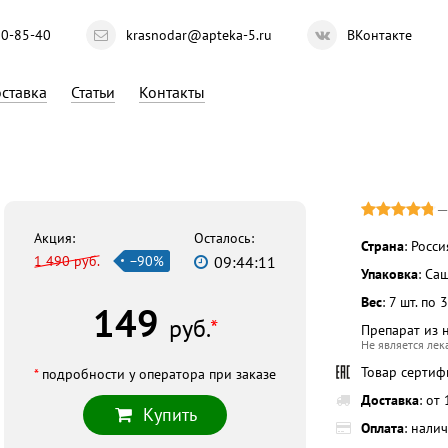
10-85-40
krasnodar@apteka-5.ru
ВКонтакте
ставка
Статьи
Контакты
Акция:
Осталось:
Страна
: Росси
1 490 руб.
−90%
09:44:10
Упаковка
: Са
Вес
: 7 шт. по 3
149
руб.
*
Препарат из 
Не является ле
Товар серти
*
подробности у оператора при заказе
Доставка
: от
Купить
Оплата
: нали