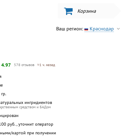
Корзина
Ваш регион:
Краснодар
—
4.97
578 отзывов
≈1 ч. назад
я
ше
 гр.
натуральных ингридиентов
карственным средством и БАДом
фицирован
 100 руб. , уточнит оператор
чными/картой при получении