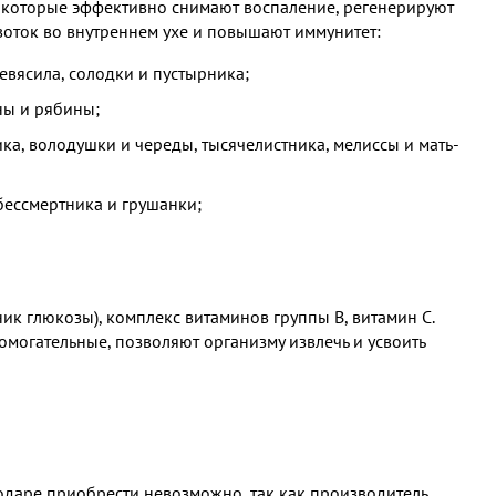
, которые эффективно снимают воспаление, регенерируют
воток во внутреннем ухе и повышают иммунитет:
девясила, солодки и пустырника;
ны и рябины;
ка, володушки и череды, тысячелистника, мелиссы и мать-
бессмертника и грушанки;
ник глюкозы), комплекс витаминов группы В, витамин С.
помогательные, позволяют организму извлечь и усвоить
одаре приобрести невозможно, так как производитель