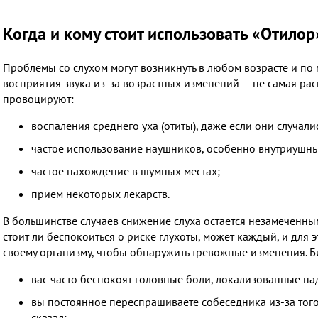
Когда и кому стоит использовать «Отилор
Проблемы со слухом могут возникнуть в любом возрасте и по
восприятия звука из-за возрастных изменений — не самая ра
провоцируют:
воспаления среднего уха (отиты), даже если они случали
частое использование наушников, особенно внутриушны
частое нахождение в шумных местах;
прием некоторых лекарств.
В большинстве случаев снижение слуха остается незамеченны
стоит ли беспокоиться о риске глухоты, может каждый, и для 
своему организму, чтобы обнаружить тревожные изменения. Би
вас часто беспокоят головные боли, локализованные над
вы постоянное переспрашиваете собеседника из-за того, 
сказал;