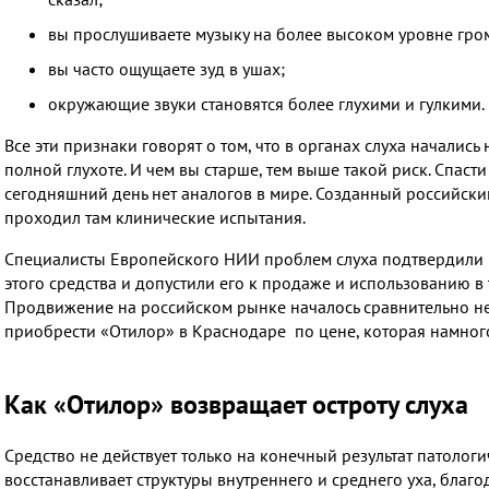
вы прослушиваете музыку на более высоком уровне гром
вы часто ощущаете зуд в ушах;
окружающие звуки становятся более глухими и гулкими.
Все эти признаки говорят о том, что в органах слуха началис
полной глухоте. И чем вы старше, тем выше такой риск. Спаст
сегодняшний день нет аналогов в мире. Созданный российски
проходил там клинические испытания.
Специалисты Европейского НИИ проблем слуха подтвердили 
этого средства и допустили его к продаже и использованию в
Продвижение на российском рынке началось сравнительно не
приобрести
«Отилор» в Краснодаре по цене, которая намного
Как «Отилор» возвращает остроту слуха
Средство не действует только на конечный результат патологич
восстанавливает структуры внутреннего и среднего уха, благ