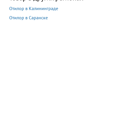
Отилор в Калининграде
Отилор в Саранске
Акция:
Осталось:
1 490 руб.
−90%
09:44:10
149
руб.
*
*
подробности у оператора при заказе
Купить
В наличии
11 шт.
Последняя покупка:
7 минут назад