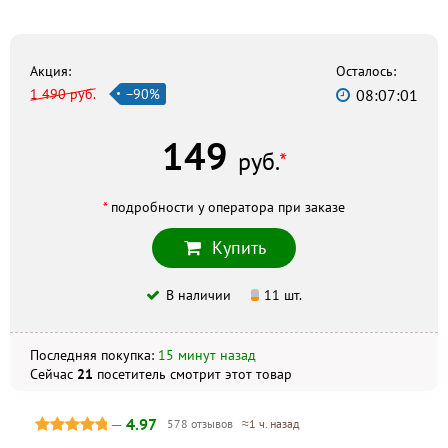
г. Брянск, ул. Пушкина, 37, +7 (4832) 64–33–43
Гранд
г. Брянск, ул. Красноармейская, 150, +7 (4832) 62–08–10
Акция:
Осталось:
1 490 руб.
−90%
08:07:00
Миллениум
г. Брянск, ул. Медведева, 5, +7 (4832) 56–45–45
149
Азон
руб.
*
г. Брянск, ул. Костычева, 29, +7 (4832) 75–23–25
*
подробности у оператора при заказе
Скидка по акции действует только при оформлении
Купить
заказа на сайте.
В наличии
11 шт.
Не является публичной офертой. Комплектация и
внешний вид могут отличаться, в зависимости от партии.
Последняя покупка:
15 минут назад
Сейчас
21
посетитель
смотрит
этот товар
—
4.97
578 отзывов
≈1 ч. назад