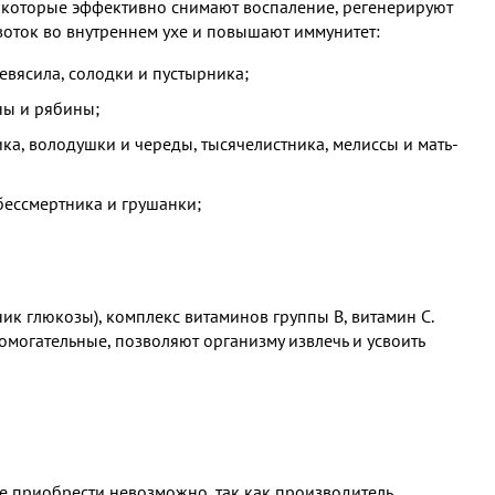
, которые эффективно снимают воспаление, регенерируют
воток во внутреннем ухе и повышают иммунитет:
девясила, солодки и пустырника;
ны и рябины;
ка, володушки и череды, тысячелистника, мелиссы и мать-
бессмертника и грушанки;
ник глюкозы), комплекс витаминов группы В, витамин С.
помогательные, позволяют организму извлечь и усвоить
ке приобрести невозможно, так как производитель