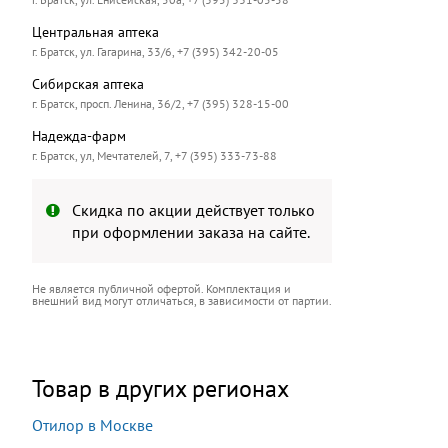
Центральная аптека
г. Братск, ул. Гагарина, 33/6, +7 (395) 342-20-05
Сибирская аптека
г. Братск, просп. Ленина, 36/2, +7 (395) 328-15-00
Надежда-фарм
г. Братск, ул, Мечтателей, 7, +7 (395) 333-73-88
Скидка по акции действует только
при оформлении заказа на сайте.
Не является публичной офертой. Комплектация и
внешний вид могут отличаться, в зависимости от партии.
Товар в других регионах
Отилор в Москве