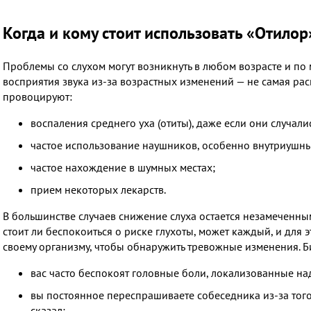
Когда и кому стоит использовать «Отилор
Проблемы со слухом могут возникнуть в любом возрасте и по
восприятия звука из-за возрастных изменений — не самая ра
провоцируют:
воспаления среднего уха (отиты), даже если они случали
частое использование наушников, особенно внутриушны
частое нахождение в шумных местах;
прием некоторых лекарств.
В большинстве случаев снижение слуха остается незамеченны
стоит ли беспокоиться о риске глухоты, может каждый, и для 
своему организму, чтобы обнаружить тревожные изменения. Би
вас часто беспокоят головные боли, локализованные над
вы постоянное переспрашиваете собеседника из-за того, 
сказал;