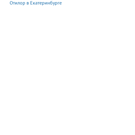
Отилор в Екатеринбурге
Акция:
Осталось:
1 490 руб.
−90%
05:11:15
149
руб.
*
*
подробности у оператора при заказе
Купить
В наличии
11 шт.
Последняя покупка:
19 минут назад
Сейчас
25
посетителей
смотрят
этот
товар