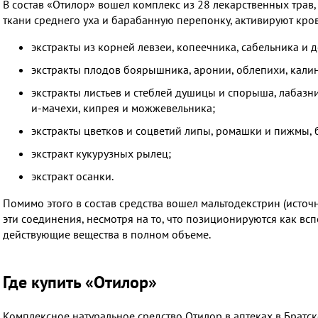
В состав «Отилор» вошел комплекс из 28 лекарственных трав
ткани среднего уха и барабанную перепонку, активируют кро
экстракты из корней левзеи, копеечника, сабельника и 
экстракты плодов боярышника, аронии, облепихи, кали
экстракты листьев и стеблей душицы и спорыша, лабазни
и-мачехи, кипрея и можжевельника;
экстракты цветков и соцветий липы, ромашки и пижмы, 
экстракт кукурузных рылец;
экстракт осанки.
Помимо этого в состав средства вошел мальтодекстрин (источ
эти соединения, несмотря на то, что позиционируются как вс
действующие вещества в полном объеме.
Где купить «Отилор»
Комплексное натуральное средство Отилор в аптеках в Братс