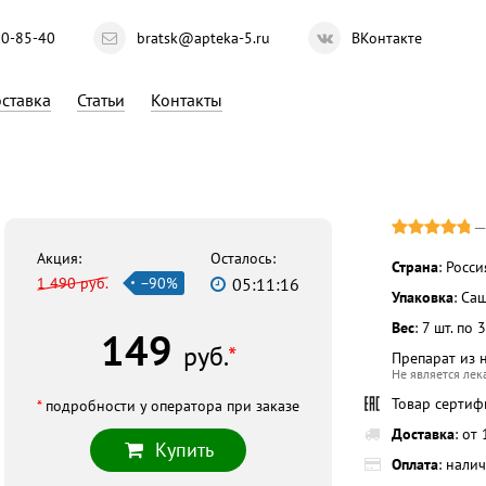
10-85-40
bratsk@apteka-5.ru
ВКонтакте
ставка
Статьи
Контакты
Акция:
Осталось:
Страна
: Росси
1 490 руб.
−90%
05:11:15
Упаковка
: Са
Вес
: 7 шт. по 3
149
руб.
*
Препарат из 
Не является ле
Товар серти
*
подробности у оператора при заказе
Доставка
: от
Купить
Оплата
: нали