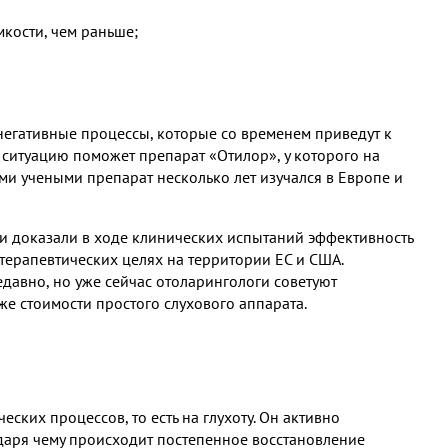
кости, чем раньше;
ь негативные процессы, которые со временем приведут к
и ситуацию поможет препарат «Отилор», у которого на
ми учеными препарат несколько лет изучался в Европе и
и доказали в ходе клинических испытаний эффективность
 терапевтических целях на территории ЕС и США.
давно, но уже сейчас отоларингологи советуют
же стоимости простого слухового аппарата.
еских процессов, то есть на глухоту. Он активно
одаря чему происходит постепенное восстановление