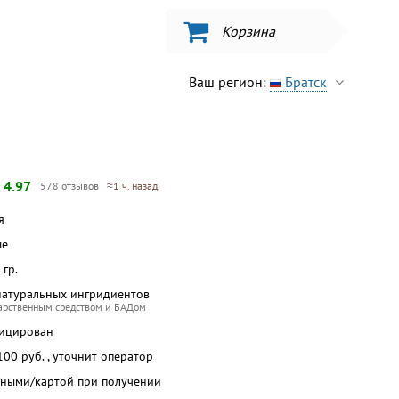
Корзина
Ваш регион:
Братск
—
4.97
578 отзывов
≈1 ч. назад
я
ше
 гр.
натуральных ингридиентов
карственным средством и БАДом
фицирован
 100 руб. , уточнит оператор
чными/картой при получении