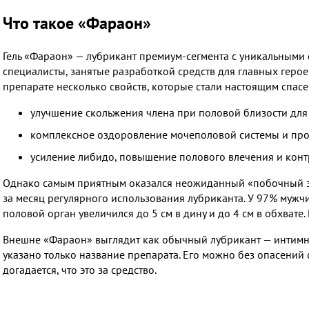
Что такое «Фараон»
Гель «Фараон» — лубрикант премиум-сегмента с уникальными 
специалисты, занятые разработкой средств для главных герое
препарате несколько свойств, которые стали настоящим спас
улучшение скольжения члена при половой близости дл
комплексное оздоровление мочеполовой системы и про
усиление либидо, повышение полового влечения и контр
Однако самым приятным оказался неожиданный «побочный эф
за месяц регулярного использования лубриканта. У 97% мужчи
половой орган увеличился до 5 см в дину и до 4 см в обхвате.
Внешне «Фараон» выглядит как обычный лубрикант — интимная
указано только название препарата. Его можно без опасений 
догадается, что это за средство.