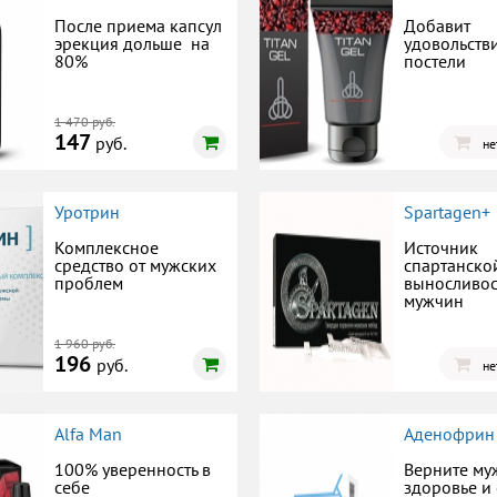
После приема капсул
Добавит
эрекция дольше на
удовольств
80%
постели
1 470 руб.
147
руб.
не
Уротрин
Spartagen+
Комплексное
Источник
средство от мужских
спартанско
проблем
выносливос
мужчин
1 960 руб.
196
руб.
не
Alfa Man
Аденофрин
100% уверенность в
Верните му
себе
здоровье и 