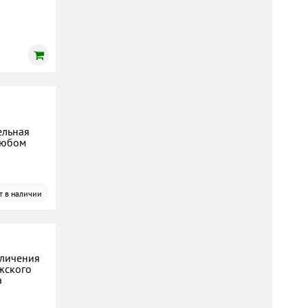
ельная
любом
т в наличии
еличения
жского
а