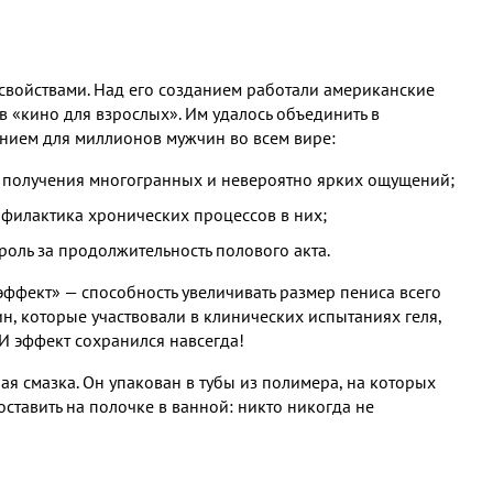
свойствами. Над его созданием работали американские
в «кино для взрослых». Им удалось объединить в
ением для миллионов мужчин во всем вире:
я получения многогранных и невероятно ярких ощущений;
филактика хронических процессов в них;
оль за продолжительность полового акта.
фект» — способность увеличивать размер пениса всего
н, которые участвовали в клинических испытаниях геля,
 И эффект сохранился навсегда!
 смазка. Он упакован в тубы из полимера, на которых
оставить на полочке в ванной: никто никогда не