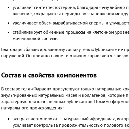
усиливает синтез тестостерона, благодаря чему либидо 
влечение, сокращаются периоды восстановления между 
увеличивает объем вырабатываемой спермы и улучшается
стабилизирует обменные процессы на клеточном уровне
мочеполовой системе.
Благодаря сбалансированному составу гель «Лубрикант» не п
нарушений. Он приятно пахнет и отлично справляется с возл
Состав и свойства компонентов
В составе геля «Фараон» присутствуют только натуральные ко
эмульгированных натуральных масел и коллагенов, которые п
характерную для качественных лубрикантов. Помимо формооб
натурального происхождения:
экстракт чертополоха — натуральный афродизиак, котор
усиливает контроль за продолжительностью полового ак