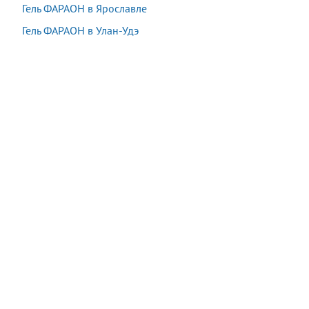
Гель ФАРАОН в Ярославле
Гель ФАРАОН в Улан-Удэ
Акция:
Осталось:
1 980 руб.
−90%
10:14:07
198
руб.
*
*
подробности у оператора при заказе
Купить
В наличии
14 шт.
Последняя покупка:
7 минут назад
Сейчас
22
посетителя
смотрят
этот товар