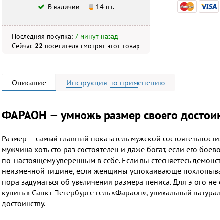
В наличии
14 шт.
Последняя покупка:
7 минут назад
Сейчас
22
посетителя
смотрят
этот товар
Описание
Инструкция
по применению
ФАРАОН — умножь размер своего достоин
Размер — самый главный показатель мужской состоятельности, и
мужчина хоть сто раз состоятелен и даже богат, если его боев
по-настоящему уверенным в себе. Если вы стесняетесь демонст
неизменной тишине, если женщины успокаивающе похлопывают
пора задуматься об увеличении размера пениса. Для этого не
купить в Санкт-Петербурге гель «Фараон», уникальный натура
достоинству.