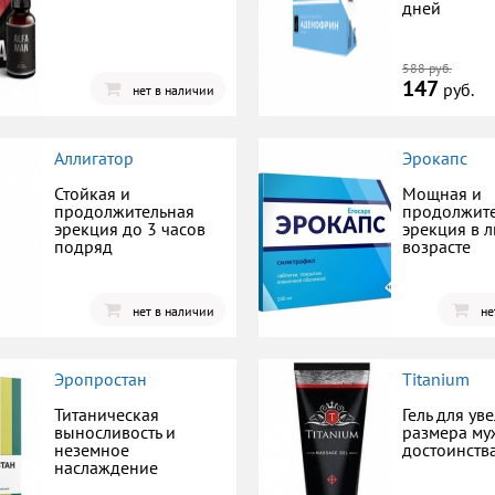
дней
588 руб.
147
руб.
нет в наличии
Аллигатор
Эрокапс
Стойкая и
Мощная и
продолжительная
продолжит
эрекция до 3 часов
эрекция в 
подряд
возрасте
нет в наличии
не
Эропростан
Titanium
Титаническая
Гель для ув
выносливость и
размера му
неземное
достоинств
наслаждение