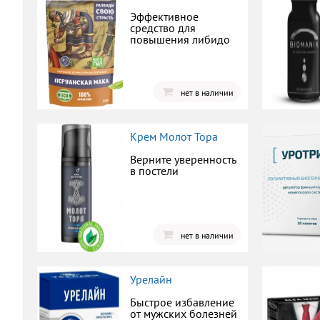
Эффективное
средство для
повышения либидо
нет в наличии
Крем Молот Тора
Верните уверенность
в постели
нет в наличии
Урелайн
Быстрое избавление
от мужских болезней