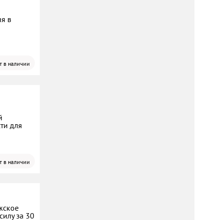
ия в
т в наличии
й
ти для
т в наличии
жское
силу за 30