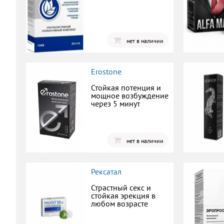
нет в наличии
Erostone
Стойкая потенция и
мощное возбуждение
через 5 минут
нет в наличии
Рексатал
Страстный секс и
стойкая эрекция в
любом возрасте