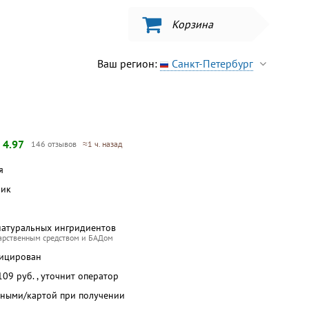
Корзина
Ваш регион:
Санкт-Петербург
—
4.97
146 отзывов
≈1 ч. назад
я
бик
натуральных ингридиентов
карственным средством и БАДом
фицирован
 109 руб. , уточнит оператор
чными/картой при получении