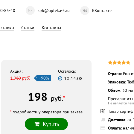
10-85-40
spb@apteka-5.ru
ВКонтакте
ставка
Статьи
Контакты
Акция:
Осталось:
Страна
: Росси
1 980 руб.
−90%
10:14:07
Упаковка
: Тю
Объём
: 30 мл
198
руб.
*
Препарат из 
Не является ле
Товар серти
*
подробности у оператора при заказе
Доставка
: от
Купить
Оплата
: нали