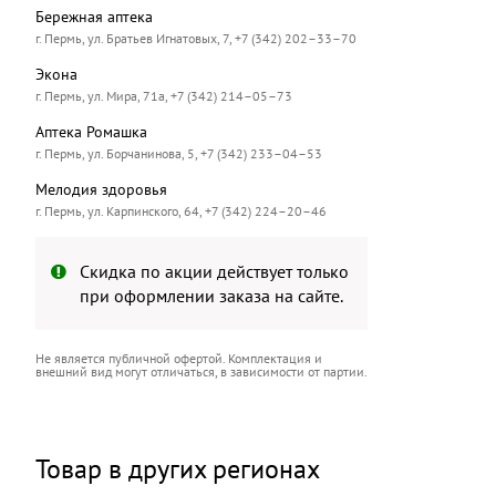
Бережная аптека
г. Пермь, ул. Братьев Игнатовых, 7, +7 (342) 202–33–70
Экона
г. Пермь, ул. Мира, 71а, +7 (342) 214–05–73
Аптека Ромашка
г. Пермь, ул. Борчанинова, 5, +7 (342) 233–04–53
Мелодия здоровья
г. Пермь, ул. Карпинского, 64, +7 (342) 224–20–46
Скидка по акции действует только
при оформлении заказа на сайте.
Не является публичной офертой. Комплектация и
внешний вид могут отличаться, в зависимости от партии.
Товар в других регионах