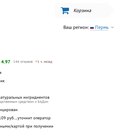
Корзина
Ваш регион:
Пермь
—
4.97
146 отзывов
≈1 ч. назад
я
бик
натуральных ингридиентов
карственным средством и БАДом
фицирован
 109 руб. , уточнит оператор
чными/картой при получении