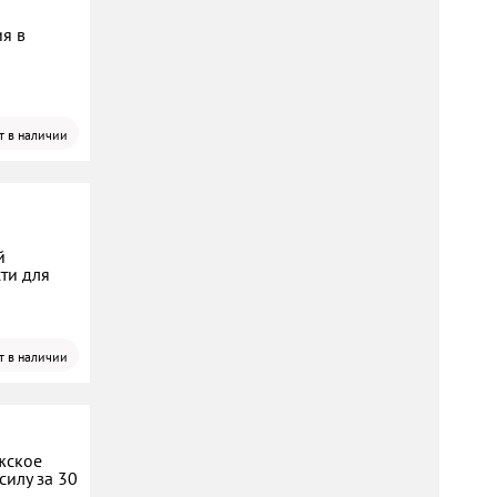
ия в
т в наличии
й
ти для
т в наличии
жское
силу за 30