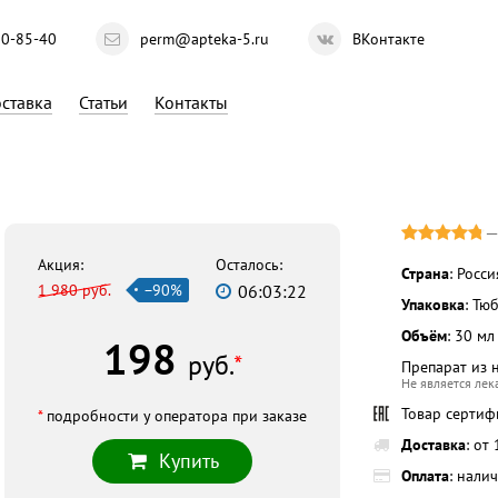
10-85-40
perm@apteka-5.ru
ВКонтакте
ставка
Статьи
Контакты
Акция:
Осталось:
Страна
: Росси
1 980 руб.
−90%
06:03:21
Упаковка
: Тю
Объём
: 30 мл
198
руб.
*
Препарат из 
Не является ле
Товар серти
*
подробности у оператора при заказе
Доставка
: от
Купить
Оплата
: нали