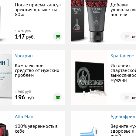
После приема капсул
Добавит
эрекция дольше на
удовольств
80%
постели
1 470 руб.
147
руб.
не
Уротрин
Spartagen+
Комплексное
Источник
средство от мужских
спартанско
проблем
выносливос
мужчин
1 960 руб.
196
руб.
не
Alfa Man
Аденофрин
100% уверенность в
Верните му
себе
здоровье и 
дней