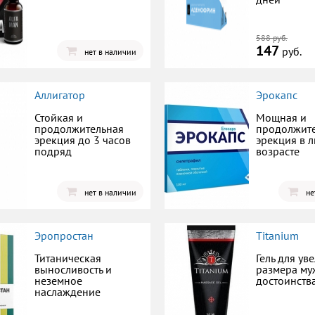
588 руб.
147
руб.
нет в наличии
Аллигатор
Эрокапс
Стойкая и
Мощная и
продолжительная
продолжит
эрекция до 3 часов
эрекция в 
подряд
возрасте
нет в наличии
не
Эропростан
Titanium
Титаническая
Гель для ув
выносливость и
размера му
неземное
достоинств
наслаждение