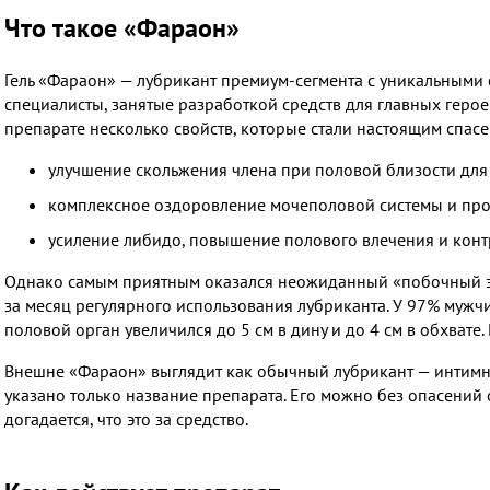
Что такое «Фараон»
Гель «Фараон» — лубрикант премиум-сегмента с уникальными 
специалисты, занятые разработкой средств для главных герое
препарате несколько свойств, которые стали настоящим спас
улучшение скольжения члена при половой близости дл
комплексное оздоровление мочеполовой системы и про
усиление либидо, повышение полового влечения и контр
Однако самым приятным оказался неожиданный «побочный эф
за месяц регулярного использования лубриканта. У 97% мужчи
половой орган увеличился до 5 см в дину и до 4 см в обхвате.
Внешне «Фараон» выглядит как обычный лубрикант — интимная
указано только название препарата. Его можно без опасений 
догадается, что это за средство.