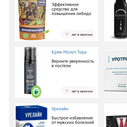
Эффективное
средство для
повышения либидо
нет в наличии
Крем Молот Тора
Верните уверенность
в постели
нет в наличии
Урелайн
Быстрое избавление
от мужских болезней