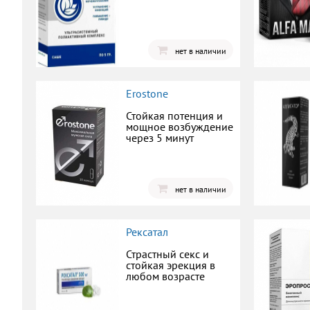
нет в наличии
Erostone
Стойкая потенция и
мощное возбуждение
через 5 минут
нет в наличии
Рексатал
Страстный секс и
стойкая эрекция в
любом возрасте