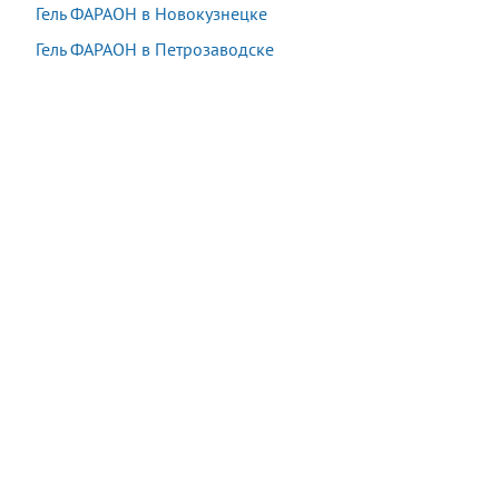
Гель ФАРАОН в Новокузнецке
Гель ФАРАОН в Петрозаводске
Акция:
Осталось:
1 980 руб.
−90%
06:03:21
198
руб.
*
*
подробности у оператора при заказе
Купить
В наличии
14 шт.
Последняя покупка:
20 минут назад
Сейчас
15
посетителей
смотрят
этот