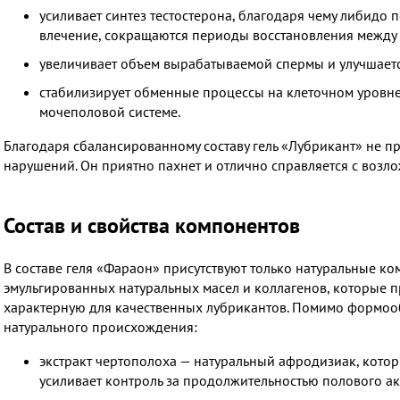
усиливает синтез тестостерона, благодаря чему либидо 
влечение, сокращаются периоды восстановления между 
увеличивает объем вырабатываемой спермы и улучшается
стабилизирует обменные процессы на клеточном уровне
мочеполовой системе.
Благодаря сбалансированному составу гель «Лубрикант» не п
нарушений. Он приятно пахнет и отлично справляется с возл
Состав и свойства компонентов
В составе геля «Фараон» присутствуют только натуральные ко
эмульгированных натуральных масел и коллагенов, которые п
характерную для качественных лубрикантов. Помимо формооб
натурального происхождения:
экстракт чертополоха — натуральный афродизиак, котор
усиливает контроль за продолжительностью полового ак