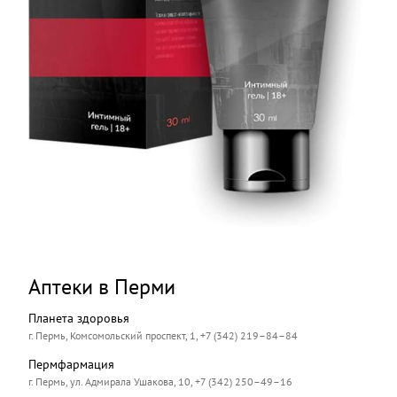
Аптеки в Перми
Планета здоровья
г. Пермь, Комсомольский проспект, 1, +7 (342) 219–84–84
Пермфармация
г. Пермь, ул. Адмирала Ушакова, 10, +7 (342) 250–49–16