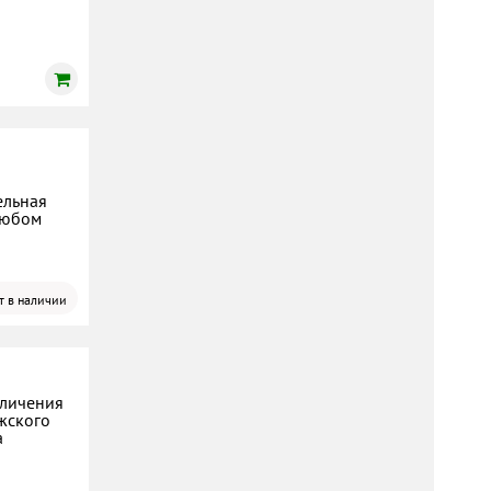
ельная
любом
т в наличии
еличения
жского
а