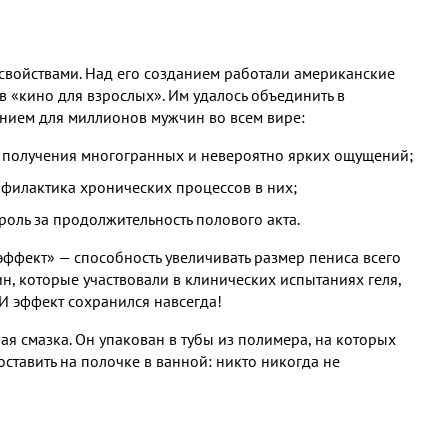
свойствами. Над его созданием работали американские
в «кино для взрослых». Им удалось объединить в
ением для миллионов мужчин во всем вире:
я получения многогранных и невероятно ярких ощущений;
филактика хронических процессов в них;
оль за продолжительность полового акта.
фект» — способность увеличивать размер пениса всего
н, которые участвовали в клинических испытаниях геля,
 И эффект сохранился навсегда!
 смазка. Он упакован в тубы из полимера, на которых
оставить на полочке в ванной: никто никогда не