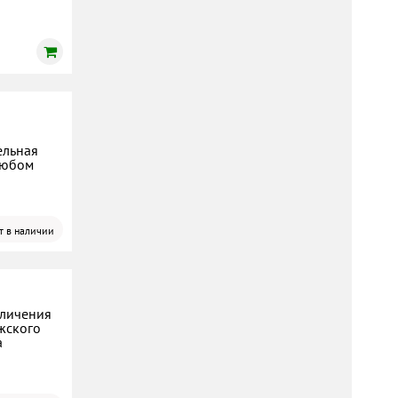
ельная
любом
т в наличии
еличения
жского
а