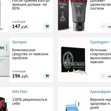
После приема капсул
Добавит
эрекция дольше на
удовольств
80%
постели
1 470 руб.
147
руб.
не
Уротрин
Spartagen+
Комплексное
Источник
средство от мужских
спартанско
проблем
выносливос
мужчин
1 960 руб.
196
руб.
не
Alfa Man
Аденофрин
100% уверенность в
Верните му
себе
здоровье и 
дней