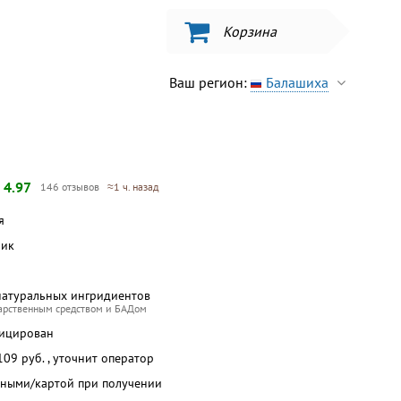
Корзина
Ваш регион:
Балашиха
—
4.97
146 отзывов
≈1 ч. назад
я
бик
натуральных ингридиентов
карственным средством и БАДом
фицирован
 109 руб. , уточнит оператор
чными/картой при получении