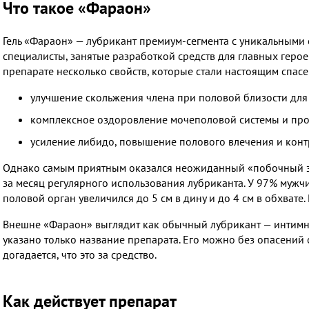
Что такое «Фараон»
Гель «Фараон» — лубрикант премиум-сегмента с уникальными 
специалисты, занятые разработкой средств для главных герое
препарате несколько свойств, которые стали настоящим спас
улучшение скольжения члена при половой близости дл
комплексное оздоровление мочеполовой системы и про
усиление либидо, повышение полового влечения и контр
Однако самым приятным оказался неожиданный «побочный эф
за месяц регулярного использования лубриканта. У 97% мужчи
половой орган увеличился до 5 см в дину и до 4 см в обхвате.
Внешне «Фараон» выглядит как обычный лубрикант — интимная
указано только название препарата. Его можно без опасений 
догадается, что это за средство.
Как действует препарат