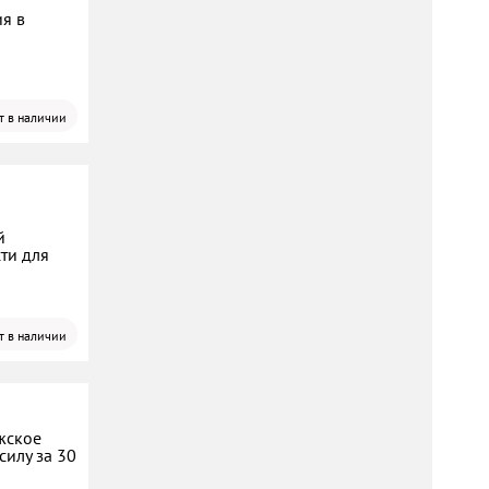
ия в
т в наличии
й
ти для
т в наличии
жское
силу за 30