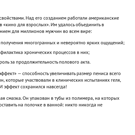
свойствами. Над его созданием работали американские
в «кино для взрослых». Им удалось объединить в
ением для миллионов мужчин во всем вире:
я получения многогранных и невероятно ярких ощущений;
филактика хронических процессов в них;
оль за продолжительность полового акта.
фект» — способность увеличивать размер пениса всего
н, которые участвовали в клинических испытаниях геля,
 И эффект сохранился навсегда!
 смазка. Он упакован в тубы из полимера, на которых
оставить на полочке в ванной: никто никогда не