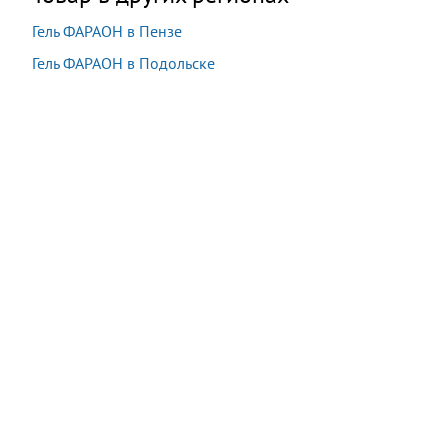
Гель ФАРАОН в Пензе
Гель ФАРАОН в Подольске
Акция:
Осталось:
1 980 руб.
−90%
08:22:54
198
руб.
*
*
подробности у оператора при заказе
Купить
В наличии
14 шт.
Последняя покупка:
6 минут назад