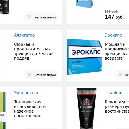
588 руб.
147
руб.
нет в наличии
Аллигатор
Эрокапс
Стойкая и
Мощная и
продолжительная
продолжит
эрекция до 3 часов
эрекция в 
подряд
возрасте
нет в наличии
не
Эропростан
Titanium
Титаническая
Гель для ув
выносливость и
размера му
неземное
достоинств
наслаждение