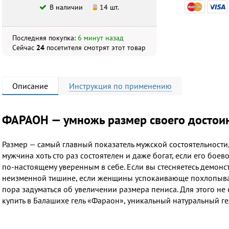
В наличии
14 шт.
Последняя покупка:
6 минут назад
Сейчас
24
посетителя
смотрят
этот товар
Описание
Инструкция
по применению
ФАРАОН — умножь размер своего достоин
Размер — самый главный показатель мужской состоятельности, и
мужчина хоть сто раз состоятелен и даже богат, если его боев
по-настоящему уверенным в себе. Если вы стесняетесь демонст
неизменной тишине, если женщины успокаивающе похлопывают
пора задуматься об увеличении размера пениса. Для этого не
купить в Балашихе гель «Фараон», уникальный натуральный гел