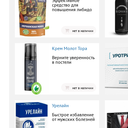
Эффективное
средство для
повышения либидо
нет в наличии
Крем Молот Тора
Верните уверенность
в постели
нет в наличии
Урелайн
Быстрое избавление
от мужских болезней