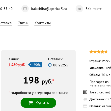
10-85-40
balashiha@apteka-5.ru
ВКонтакте
ставка
Статьи
Контакты
Акция:
Осталось:
Страна
: Росси
1 980 руб.
−90%
08:22:54
Упаковка
: Тю
Объём
: 30 мл
198
руб.
*
Препарат из 
Не является ле
Товар серти
*
подробности у оператора при заказе
Доставка
: от
Купить
Оплата
: нали