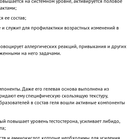
повышается на системном уровне, активируется половое
актами;
 ее состав;
 и служит для профилактики возрастных изменений в
ровоцирует аллергических реакций, привыкания и других
оженными на него задачами.
мпоненты. Даже его гелевая основа выполнена из
ридают ему специфическую скользящую текстуру,
разователей в состав геля вошли активные компоненты
ый повышает уровень тестостерона, усиливает либидо,
та;
ств и аминокислот, которые необходимы для усиления