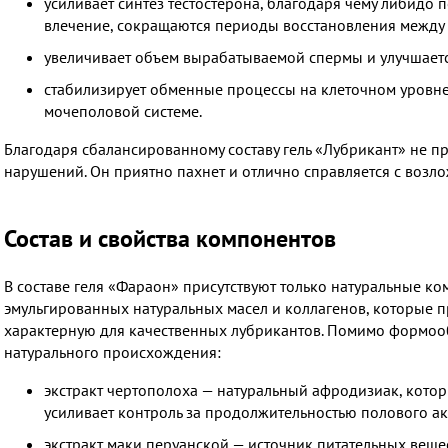
усиливает синтез тестостерона, благодаря чему либидо 
влечение, сокращаются периоды восстановления между 
увеличивает объем вырабатываемой спермы и улучшается
стабилизирует обменные процессы на клеточном уровне
мочеполовой системе.
Благодаря сбалансированному составу гель «Лубрикант» не п
нарушений. Он приятно пахнет и отлично справляется с возл
Состав и свойства компонентов
В составе геля «Фараон» присутствуют только натуральные ко
эмульгированных натуральных масел и коллагенов, которые п
характерную для качественных лубрикантов. Помимо формооб
натурального происхождения:
экстракт чертополоха — натуральный афродизиак, котор
усиливает контроль за продолжительностью полового ак
экстракт маки перуанской — источник питательных веще