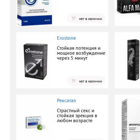
нет в наличии
Erostone
Стойкая потенция и
мощное возбуждение
через 5 минут
нет в наличии
Рексатал
Страстный секс и
стойкая эрекция в
любом возрасте