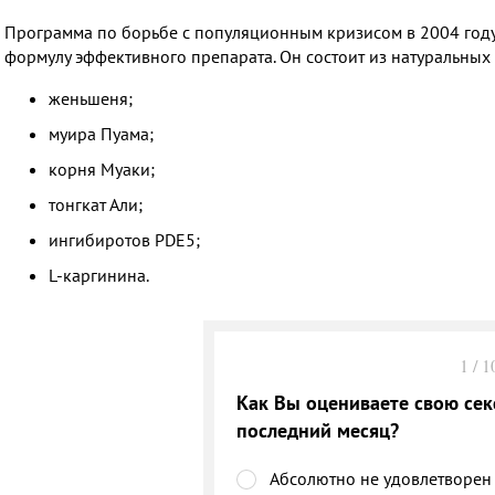
Программа по борьбе с популяционным кризисом в 2004 году
формулу эффективного препарата. Он состоит из натуральных
женьшеня;
муира Пуама;
корня Муаки;
тонгкат Али;
ингибиротов PDE5;
L-каргинина.
1
/
1
Как Вы оцениваете свою сек
последний месяц?
Абсолютно не удовлетворен