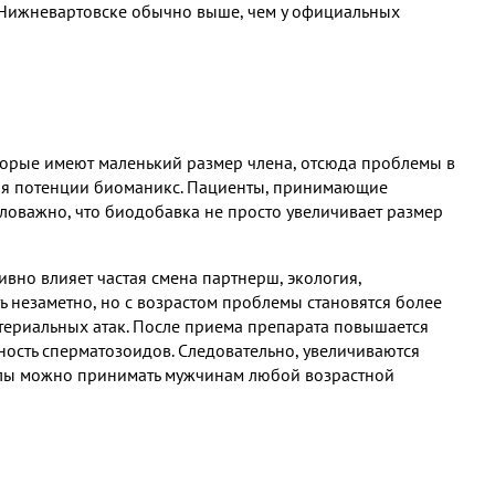
в Нижневартовске обычно выше, чем у официальных
торые имеют маленький размер члена, отсюда проблемы в
для потенции биоманикс. Пациенты, принимающие
ловажно, что биодобавка не просто увеличивает размер
вно влияет частая смена партнерш, экология,
ь незаметно, но с возрастом проблемы становятся более
териальных атак. После приема препарата повышается
ность сперматозоидов. Следовательно, увеличиваются
улы можно принимать мужчинам любой возрастной