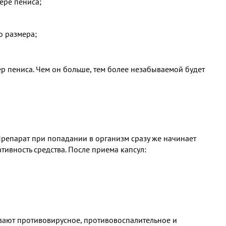
ере пениса;
о размера;
ер пениса. Чем он больше, тем более незабываемой будет
репарат при попадании в организм сразу же начинает
тивность средства. После приема капсул:
вают противовирусное, противовоспалительное и