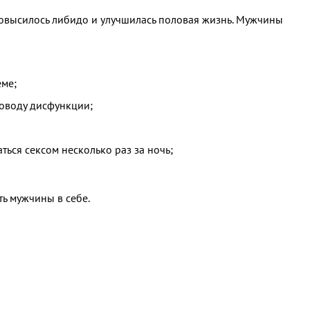
повысилось либидо и улучшилась половая жизнь. Мужчины
еме;
поводу дисфункции;
ться сексом несколько раз за ночь;
ь мужчины в себе.