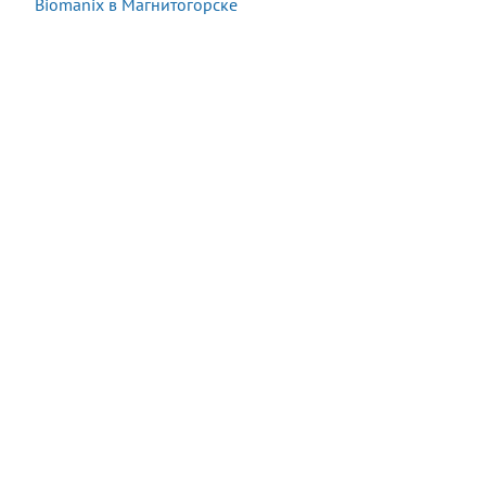
Biomanix в Магнитогорске
Акция:
Осталось:
1 470 руб.
−90%
07:25:37
147
руб.
*
*
подробности у оператора при заказе
Купить
В наличии
12 шт.
Последняя покупка:
9 минут назад
Сейчас
14
посетителей
смотрят
этот
товар