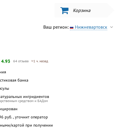
Корзина
Ваш регион:
Нижневартовск
—
4.93
64 отзыва
≈1 ч. назад
ания
астиковая банка
псулы
натуральных ингридиентов
карственным средством и БАДом
фицирован
 96 руб. , уточнит оператор
чными/картой при получении