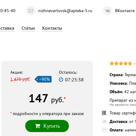
10-85-40
nizhnevartovsk@apteka-5.ru
ВКонтакте
ставка
Статьи
Контакты
Акция:
Осталось:
Страна
: Герм
1 470 руб.
−90%
07:25:37
Упаковка
: Пл
Объём
: 42 ка
147
руб.
*
Препарат из 
Не является ле
Товар серти
*
подробности у оператора при заказе
Доставка
: от
Купить
Оплата
: нали